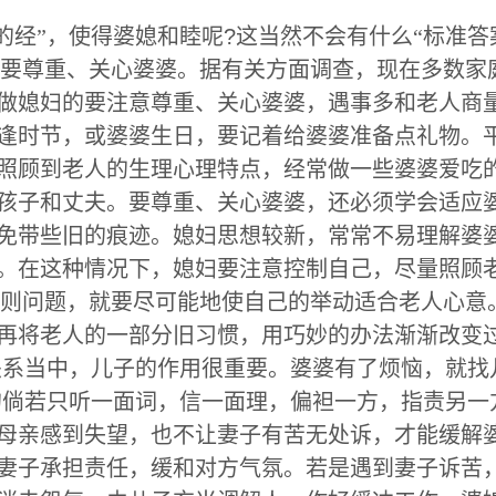
的经”，使得婆媳和睦呢
?
这当然不会有什么“标准答
尊重、关心婆婆。据有关方面调查，现在多数家庭
做媳妇的要注意尊重、关心婆婆，遇事多和老人商量
逢时节，或婆婆生日，要记着给婆婆准备点礼物。
照顾到老人的生理心理特点，经常做一些婆婆爱吃
孩子和丈夫。要尊重、关心婆婆，还必须学会适应
免带些旧的痕迹。媳妇思想较新，常常不易理解婆
。在这种情况下，媳妇要注意控制自己，尽量照顾
问题，就要尽可能地使自己的举动适合老人心意。
再将老人的一部分旧习惯，用巧妙的办法渐渐改变
关系当中，儿子的作用很重要。婆婆有了烦恼，就找
的倘若只听一面词，信一面理，偏袒一方，指责另一
母亲感到失望，也不让妻子有苦无处诉，才能缓解
妻子承担责任，缓和对方气氛。若是遇到妻子诉苦