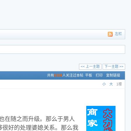
左栏
<< 上一主题
下一主题 >>
共有
6308
人关注过本帖
平板
打印
复制链接
小
大
1楼
也在随之而升级。那么于男人
够很好的处理婆媳关系。那么我