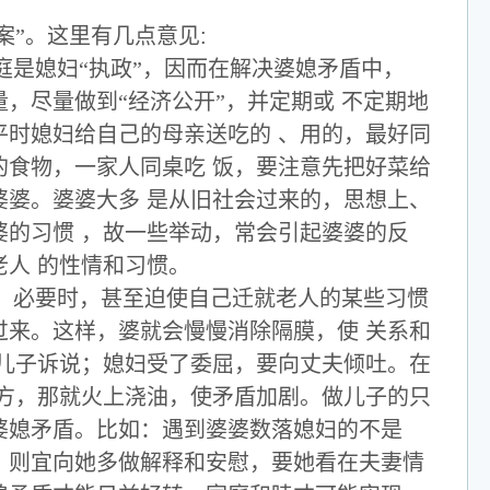
案”。这里有几点意见
:
是媳妇“执政”，因而在解决婆媳矛盾中，
，尽量做到“经济公开”，并定期或
不定期地
平时媳妇给自己的母亲送吃的
、用的，最好同
的食物，一家人同桌吃
饭，要注意先把好菜给
婆婆。婆婆大多
是从旧社会过来的，思想上、
婆的习惯
，故一些举动，常会引起婆婆的反
老人
的性情和习惯。
必要时，甚至迫使自己迁就老人的某些习惯
过来。这样，婆就会慢慢消除隔膜，使
关系和
儿子诉说；媳妇受了委屈，要向丈夫倾吐。在
方，那就火上浇油，使矛盾加剧。做儿子的只
婆媳矛盾。比如：遇到婆婆数落媳妇的不是
，则宜向她多做解释和安慰，要她看在夫妻情