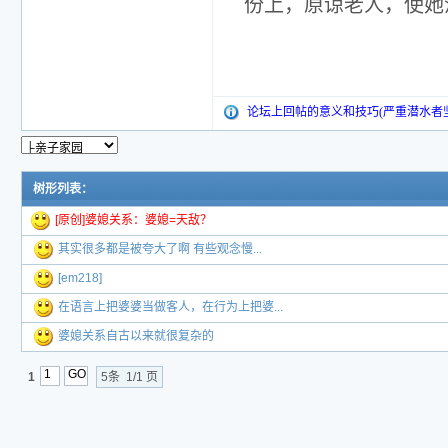
份上，原谅老人，使她
论坛上回帖的意义和技巧(严重潜水者
树形列表：
[原创]婆媳关系：婆媳=天敌？
其实很多都是被夸大了啊 有些观念慢...
[em218]
在语言上把婆婆当做客人，在行为上把婆...
婆媳关系自古以来就很复杂的
1
5条 1/1 页