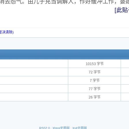
消去怨气。由儿子充当调解人，作好缓冲工作，婆
[此贴
坚决清除)
10153 字节
72 字节
7 字节
77 字节
26 字节
RSS2.0
|
Xhtml无图版
|
Xslt无图版