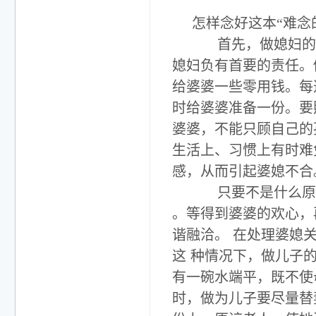
怎样念好这本“难念
首先，做媳妇的要
媳妇负有首要的责任。
给婆婆一些零用钱。每
时给婆婆准备一份。要
婆婆，不能只顾自己的
生活上、习惯上有时难
感，从而引起婆媳不合
只要不是什么原则
。等得到婆婆的欢心，
谐融洽。
在处理婆媳
这
种情况下，做儿子
有一碗水端平，既不使
时，做为儿子要尽量替