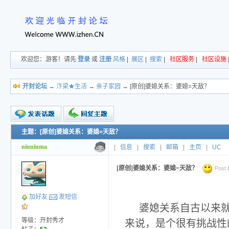
欢迎您：游客！请先
登录
或
注册
风格
|
展区
|
搜索
|
社区服务
|
社区设施
开封论坛
→
汴梁★生活
→
亲子家园
→ [原创]婆媳关系：婆媳=天敌？
主题：[原创]婆媳关系：婆媳=天敌？
新的主题
投票帖
niuniuma
|
信息
|
搜索
|
邮箱
|
主页
|
UC
交易帖
小字报
[原创]婆媳关系：婆媳=天敌？
Post 
加好友
发短信
婆媳关系自古以来
等级：开封秀才
来说，是个很有挑战性