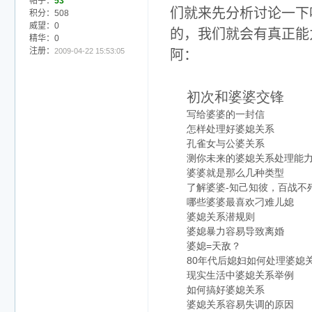
帖子：
53
们就来先分析讨论一下
积分：508
威望：0
的，我们就会有真正能
精华：0
注册：
2009-04-22 15:53:05
阿：
初次和婆婆交锋
写给婆婆的一封信
怎样处理好婆媳关系
孔雀女与公婆关系
测你未来的婆媳关系处理能
婆婆就是那么几种类型
-
了解婆婆
知己知彼，百战不
哪些婆婆最喜欢刁难儿媳
婆媳关系潜规则
婆媳暴力容易导致离婚
=
婆媳
天敌？
80
年代后媳妇如何处理婆媳
现实生活中婆媳关系举例
如何搞好婆媳
关系
婆媳关系容易失调的原因