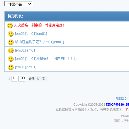
树形列表：
火灾后唯一剩余的一件家用电器！
[em01][em01][em01]
给抽屉里搁了吧？[em01][em01]
[em01][em01]
[em01][em01]质量好！！国产的！！！[...
[em01][em01]
1
6条 1/1 页
RSS2.0
|
Copyright ©2005-2023
[豫ICP备180425
本论坛所有发言均属个人观点，与
开封论坛
无关！
拒
Power
页面执行时间