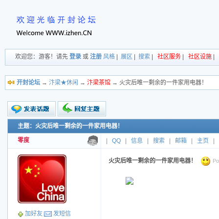
欢迎您：游客！请先
登录
或
注册
风格
|
展区
|
搜索
|
社区服务
|
社区设施
|
开封论坛
→
汴梁★休闲
→
汴梁茶馆
→ 火灾后唯一剩余的一件家用电器！
主题：火灾后唯一剩余的一件家用电器！
新的主题
投票帖
零度
|
QQ
|
信息
|
搜索
|
邮箱
|
主页
|
交易帖
小字报
火灾后唯一剩余的一件家用电器！
Po
加好友
发短信