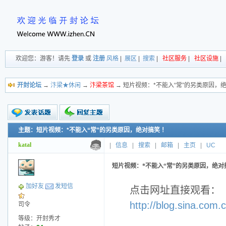
欢迎您：游客！请先
登录
或
注册
风格
|
展区
|
搜索
|
社区服务
|
社区设施
|
开封论坛
→
汴梁★休闲
→
汴梁茶馆
→ 短片视频：*不能入“常”的另类原因，绝
主题：短片视频：*不能入“常”的另类原因，绝对搞笑 ！
新的主题
投票帖
katal
|
信息
|
搜索
|
邮箱
|
主页
|
UC
交易帖
小字报
短片视频：*不能入“常”的另类原因，绝对
加好友
发短信
点击网址直接观看：
http://blog.sina.com
司令
等级：开封秀才