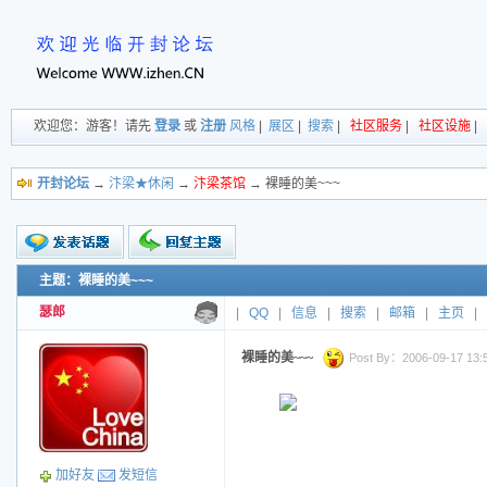
欢迎您：游客！请先
登录
或
注册
风格
|
展区
|
搜索
|
社区服务
|
社区设施
|
开封论坛
→
汴梁★休闲
→
汴梁茶馆
→ 裸睡的美~~~
主题：裸睡的美~~~
新的主题
投票帖
瑟郎
|
QQ
|
信息
|
搜索
|
邮箱
|
主页
|
交易帖
小字报
裸睡的美~~~
Post By：2006-09-17 13:5
加好友
发短信