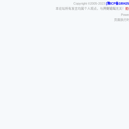
Copyright ©2005-2023
[豫ICP备180425
本论坛所有发言均属个人观点，与
开封论坛
无关！
拒
Power
页面执行时间