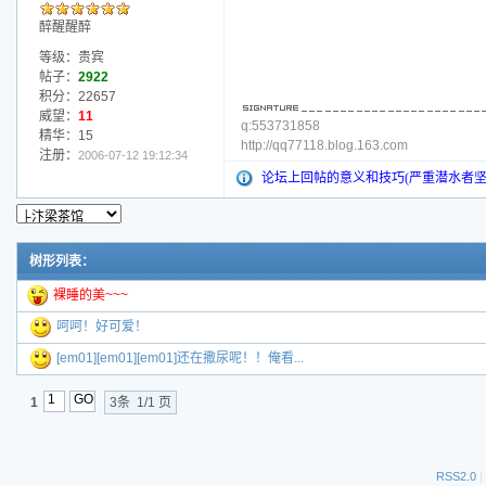
醉醒醒醉
等级：贵宾
帖子：
2922
积分：22657
威望：
11
q:553731858
精华：15
http://qq77118.blog.163.com
注册：
2006-07-12 19:12:34
论坛上回帖的意义和技巧(严重潜水者坚
树形列表：
裸睡的美~~~
呵呵！好可爱！
[em01][em01][em01]还在撒尿呢！！俺看...
1
3条 1/1 页
RSS2.0
|