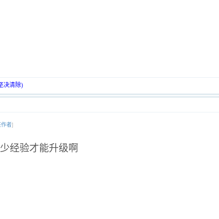
坚决清除)
该作者
]
少经验才能升级啊