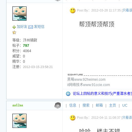
Post By：2012-03-28 11:17:35 [
只看
帮顶帮顶帮顶
加好友
发短信
等级：汴州骑尉
帖子：
797
积分：4064
威望：0
精华：0
注册：
2012-03-15 23:58:21
黑莓www.92heimei.com
it网络技术www.91ccie.com
论坛上回帖的意义和技巧(严重潜水者
aa12aa
|
信息
|
搜索
|
邮箱
|
主页
|
UC
Post By：2012-04-11 11:08:37 [
只看该
哈哈，楼主不错