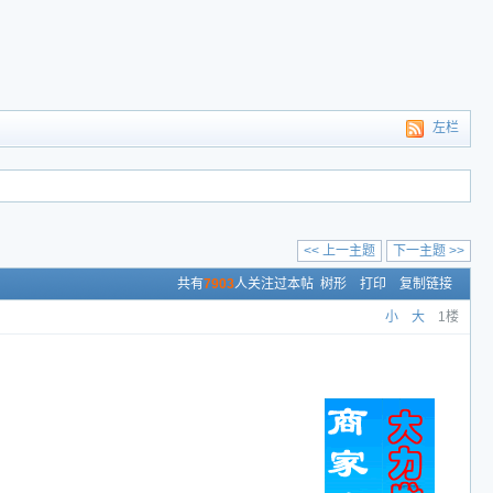
左栏
<< 上一主题
下一主题 >>
共有
7903
人关注过本帖
树形
打印
复制链接
小
大
1楼