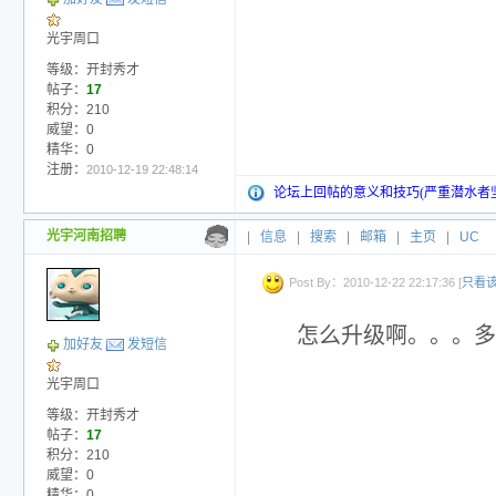
光宇周口
等级：开封秀才
帖子：
17
积分：210
威望：0
精华：0
注册：
2010-12-19 22:48:14
论坛上回帖的意义和技巧(严重潜水者
光宇河南招聘
|
信息
|
搜索
|
邮箱
|
主页
|
UC
Post By：2010-12-22 22:17:36 [
只看
怎么升级啊。。。多
加好友
发短信
光宇周口
等级：开封秀才
帖子：
17
积分：210
威望：0
精华：0