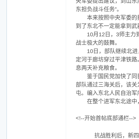
央军委提出建议，到山东
东担负战斗任务”。
本来按照中央军委的指
到了东北不一定能拿到武
10月12日，3师主力
战士极大的鼓舞。
10日，部队继续北进，
定河于廊坊穿过平津铁路
息两天补充粮食。
鉴于国民党加快了同我党
部队通过三海关后，该关
屯。编入东北人民自治军
在整个进军东北途中，3
<!--开始首帖底部通栏-->
抗战胜利后，新四军