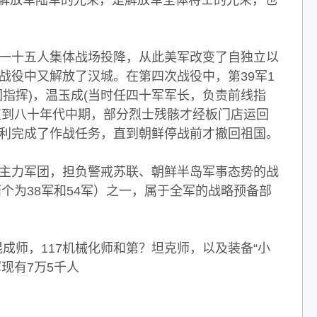
解放军陆军的光荣，是解放军全体将士的光荣，也
十五人集体战场投降，从此美军改变了自独立以
战役中又解放了汉城。在第四次战役中，第39军1
指挥)，温玉成(当时任四十军军长，负责前线指
直到八十年代中期，部分烈士残骸才经板门店运回
胜利完成了作战任务，直到朝鲜停战前才撤回祖国。
力军团，担负警戒苏联、朝鲜半岛军事态势的战
个为38军和54军）之一，属于全军的战略预备部
师，117机械化师和第？坦克师，以及装备“小
现有7万5千人