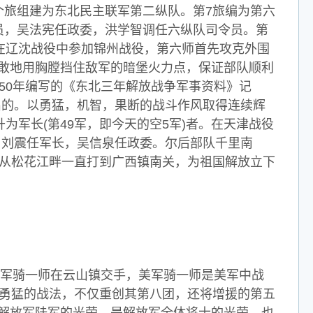
两个旅组建为东北民主联军第二纵队。第7旅编为第六
令员，吴法宪任政委，洪学智调任六纵队司令员。第
在辽沈战役中参加锦州战役，第六师首先攻克外围
敢地用胸膛挡住敌军的暗堡火力点，保证部队顺利
50年编写的《东北三年解放战争军事资料》记
突出的。以勇猛，机智，果断的战斗作风取得连续辉
为军长(第49军，即今天的空5军)者。在天津战役
军，刘震任军长，吴信泉任政委。尔后部队千里南
军从松花江畔一直打到广西镇南关，为祖国解放立下
军骑一师在云山镇交手，美军骑一师是美军中战
智勇猛的战法，不仅重创其第八团，还将增援的第五