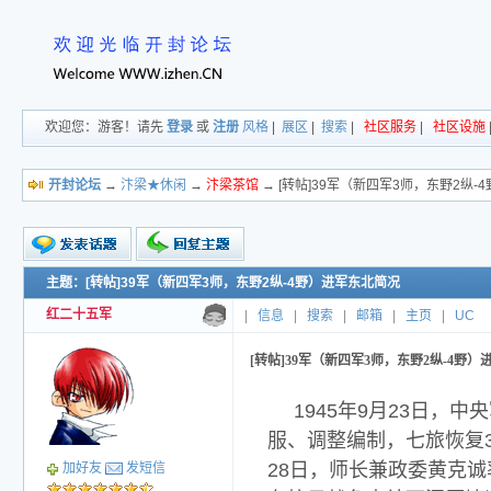
欢迎您：游客！请先
登录
或
注册
风格
|
展区
|
搜索
|
社区服务
|
社区设施
开封论坛
→
汴梁★休闲
→
汴梁茶馆
→ [转帖]39军（新四军3师，东野2纵
主题：[转帖]39军（新四军3师，东野2纵-4野）进军东北简况
新的主题
投票帖
红二十五军
|
信息
|
搜索
|
邮箱
|
主页
|
UC
交易帖
小字报
[转帖]39军（新四军3师，东野2纵-4野
1945年9月23日
服、调整编制，七旅恢复
28日，师长兼政委黄克
加好友
发短信