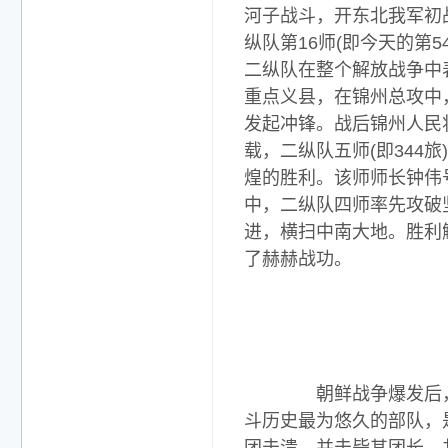
河子战斗，开东北我军初战
纵队第16师(即今天的第
二纵队在整个解放战争中
重点义县，在锦州总攻中
发起冲锋。战后锦州人民
载，二纵队五师(即34
煌的胜利。该师师长钟伟号
中，二纵队四师率先攻破
进，横扫中南大地。胜利
了赫赫战功。
朝鲜战争爆发后，第3
斗历史最为悠久的部队，