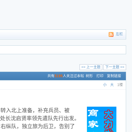
左栏
<< 上一主题
下一主题 >>
共有
5195
人关注过本帖
树形
打印
复制链接
小
大
1楼
立即转入北上准备，补充兵员、被
谋处长沈启贤率领先遣队先行出发。
为右纵队，独立旅为后卫，告别了