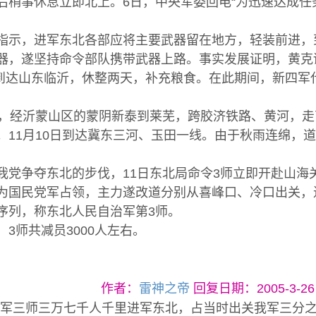
后稍事休息立即北上。6日，中央军委回电“为迅速达成任
示，进军东北各部应将主要武器留在地方，轻装前进，
器，遂坚持命令部队携带武器上路。事实发展证明，黄克
到达山东临沂，休整两天，补充粮食。在此期间，新四军
经沂蒙山区的蒙阴新泰到莱芜，跨胶济铁路、黄河，走
。11月10日到达冀东三河、玉田一线。由于秋雨连绵，
争夺东北的步伐，11日东北局命令3师立即开赴山海关
为国民党军占领，主力遂改道分别从喜峰口、冷口出关，进
序列，称东北人民自治军第3师。
师共减员3000人左右。
作者：
雷神之帝
回复日期：2005-3-26 1
三师三万七千人千里进军东北，占当时出关我军三分之