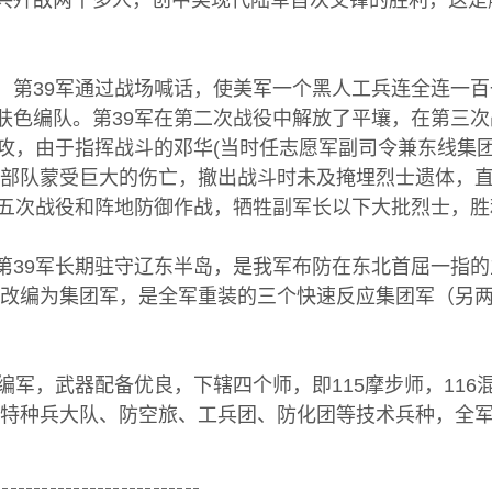
共歼敌两千多人，创中美现代陆军首次交锋的胜利，这是
9军通过战场喊话，使美军一个黑人工兵连全连一百一
肤色编队。第39军在第二次战役中解放了平壤，在第三次
主攻，由于指挥战斗的邓华(当时任志愿军副司令兼东线集团
，部队蒙受巨大的伤亡，撤出战斗时未及掩埋烈士遗体，
个五次战役和阵地防御作战，牺牲副军长以下大批烈士，
军长期驻守辽东半岛，是我军布防在东北首屈一指的主
9军改编为集团军，是全军重装的三个快速反应集团军（另两
武器配备优良，下辖四个师，即115摩步师，116混成
、特种兵大队、防空旅、工兵团、防化团等技术兵种，全军