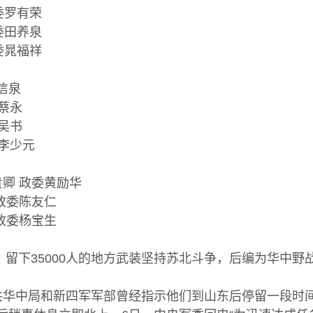
委罗有荣
委田养泉
委晁福祥
信泉
蔡永
吴书
李少元
卿 政委黄励华
政委陈友仁
政委杨宝生
留下35000人的地方武装坚持苏北斗争，后编为华中野战
中局和新四军军部曾经指示他们到山东后停留一段时间。