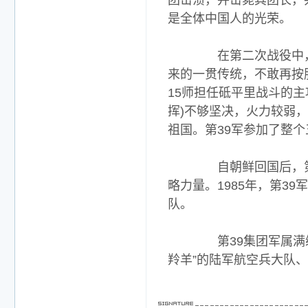
团击溃，并击毙其团长，
是全体中国人的光荣。
在第二次战役中，第3
来的一贯传统，不敢再按
15师担任砥平里战斗的
挥)不够坚决，火力较弱
祖国。第39军参加了整
自朝鲜回国后，第39
略力量。1985年，第3
队。
第39集团军属满编军，
羚羊”的陆军航空兵大队