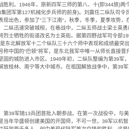
胜利。1946年，原新四军三师的第八、十(即344旅)
54集团军第127机械化步兵师的前身)。刘震任二纵队司
表现出色，参加了“三下江南“，秋季，冬季，夏季攻势，
，二纵迅速突破城桓，在巷战中，二纵五师战士梁士英勇
将烈士牺牲的街道改名为士英街。据第四野战军司令部19
4旅)是东北解放军十二个纵队三十六个师中表现和成绩最
称中国的“巴顿”将军，是东北我军中唯一从师长直接晋升
坚固的城防进入市区。1949年初，二纵队整编为第39
解放桂林、南宁等大中城市。在祖国解放战争中，第39
9军随13兵团首批入朝参战。在第一次战役中，与美
是当年华盛顿创建美国的开国师，不可一世。39军以机