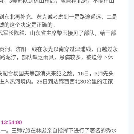
务，3师部队到达山东后，应兼程北进，不能在山
到东北再补充。黄克诚考虑到一是路途遥远，二是
诚的这个决定是正确的。
代军长陈毅、山东省主席黎玉接见了部队，给干部
商河、济阳一线在永光以南穿过津浦线，再越过永
道路泥泞，部队缺乏雨具，患病较多，被迫停下休
配合杨国夫等部消灭来犯之敌。16日，3师先头
入热河境内。25日到达锦西西北30公里的江家
3:54:00
一。三师7旅在林彪亲自指挥下进行了著名的秀水