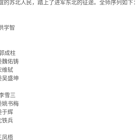
谊的苏北人民，踏上了进军东北的征途。全师序列如下：
洪学智
郭成柱
委魏佑铸
宋维轼
委吴盛坤
李雪三
委姚书梅
委于辉
沈铁兵
王凤梧