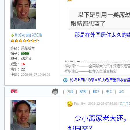
以下是引用
一笑而过
眼睛都想蓝了
那是在外国居住太久的
加好友
发短信
等级：超级版主
帖子：
6059
积分：45214
威望：
16
祥尔漆业---------全国最大的汽车漆连锁经
精华：22
祥尔漆业---------使你的生活更精彩
注册：
2006-06-27 10:14:02
论坛上回帖的意义和技巧(严重潜水者坚
春雨
|
信息
|
搜索
|
邮箱
|
主页
|
UC
Post By：2008-12-29 07:36:03 [
显示全
少小离家老大还
那国来？