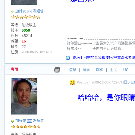
加好友
发短信
等级：超级版主
帖子：
6059
积分：45214
威望：
16
祥尔漆业---------全国最大的汽车漆连锁经
精华：22
祥尔漆业---------使你的生活更精彩
注册：
2006-06-27 10:14:02
论坛上回帖的意义和技巧(严重潜水者坚
春雨
|
信息
|
搜索
|
邮箱
|
主页
|
UC
Post By：2008-12-30 07:29:03 [
显示全
哈哈哈，是你眼
加好友
发短信
等级：超级版主