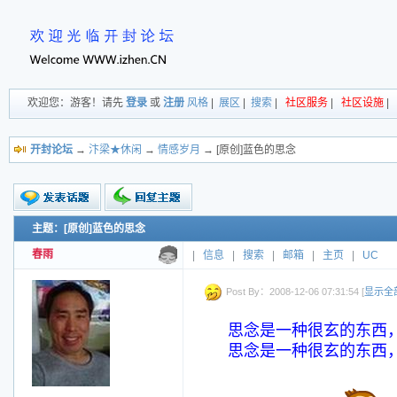
欢迎您：游客！请先
登录
或
注册
风格
|
展区
|
搜索
|
社区服务
|
社区设施
|
开封论坛
→
汴梁★休闲
→
情感岁月
→ [原创]蓝色的思念
主题：[原创]蓝色的思念
新的主题
投票帖
春雨
|
信息
|
搜索
|
邮箱
|
主页
|
UC
交易帖
小字报
Post By：2008-12-06 07:31:54 [
显示全
思念是一种很玄的东西
思念是一种很玄的东西