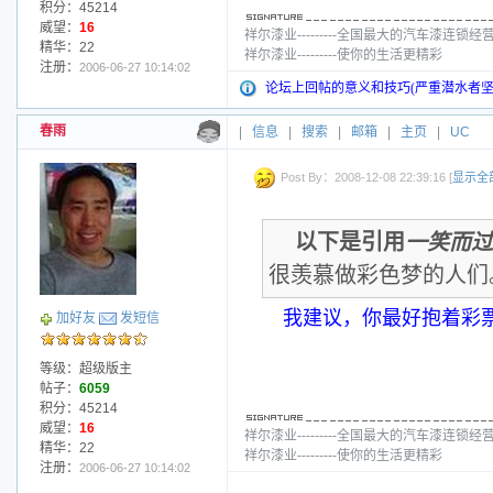
积分：45214
威望：
16
祥尔漆业---------全国最大的汽车漆连锁经
精华：22
祥尔漆业---------使你的生活更精彩
注册：
2006-06-27 10:14:02
论坛上回帖的意义和技巧(严重潜水者坚
春雨
|
信息
|
搜索
|
邮箱
|
主页
|
UC
Post By：2008-12-08 22:39:16 [
显示全
以下是引用
一笑而过
很羡慕做彩色梦的人们
我建议，你最好抱着彩
加好友
发短信
等级：超级版主
帖子：
6059
积分：45214
威望：
16
祥尔漆业---------全国最大的汽车漆连锁经
精华：22
祥尔漆业---------使你的生活更精彩
注册：
2006-06-27 10:14:02