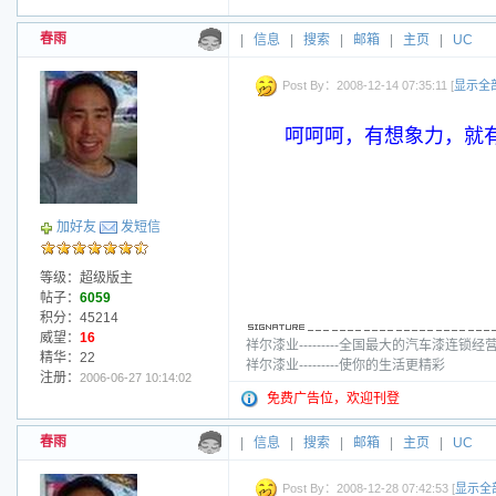
春雨
|
信息
|
搜索
|
邮箱
|
主页
|
UC
Post By：2008-12-14 07:35:11 [
显示全
呵呵呵，有想象力，就
加好友
发短信
等级：超级版主
帖子：
6059
积分：45214
威望：
16
祥尔漆业---------全国最大的汽车漆连锁经
精华：22
祥尔漆业---------使你的生活更精彩
注册：
2006-06-27 10:14:02
免费广告位，欢迎刊登
春雨
|
信息
|
搜索
|
邮箱
|
主页
|
UC
Post By：2008-12-28 07:42:53 [
显示全