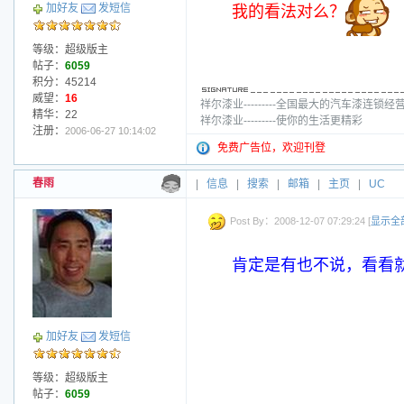
加好友
发短信
我的看法对么？
等级：超级版主
帖子：
6059
积分：45214
威望：
16
祥尔漆业---------全国最大的汽车漆连锁经
精华：22
祥尔漆业---------使你的生活更精彩
注册：
2006-06-27 10:14:02
免费广告位，欢迎刊登
春雨
|
信息
|
搜索
|
邮箱
|
主页
|
UC
Post By：2008-12-07 07:29:24 [
显示全
肯定是有也不说，看看
加好友
发短信
等级：超级版主
帖子：
6059