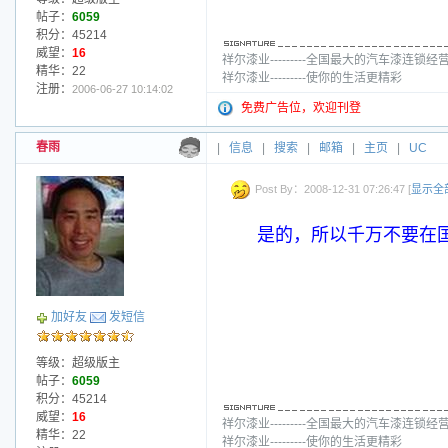
帖子：
6059
积分：45214
威望：
16
祥尔漆业---------全国最大的汽车漆连锁经
精华：22
祥尔漆业---------使你的生活更精彩
注册：
2006-06-27 10:14:02
免费广告位，欢迎刊登
春雨
|
信息
|
搜索
|
邮箱
|
主页
|
UC
Post By：2008-12-31 07:26:47 [
显示全
是的，所以千万不要在
加好友
发短信
等级：超级版主
帖子：
6059
积分：45214
威望：
16
祥尔漆业---------全国最大的汽车漆连锁经
精华：22
祥尔漆业---------使你的生活更精彩