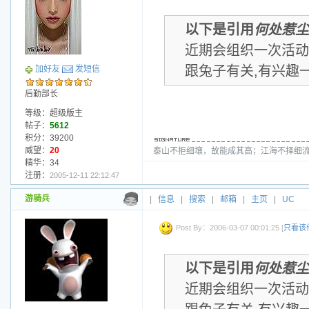
以下是引用
何处惹尘
近期会组织一次活动
跟兔子有关,有兴趣
加好友
发短信
后勤部长
等级：超级版主
帖子：
5612
积分：39200
威望：
20
泰山不拒细壤，故能成其高；江海不择细流
精华：34
注册：
2005-12-11 22:12:47
游骑兵
|
信息
|
搜索
|
邮箱
|
主页
|
UC
Post By：2006-03-07 00:01:25 [
只看该
以下是引用
何处惹尘
近期会组织一次活动