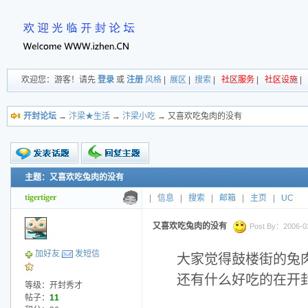
欢迎您：游客！请先
登录
或
注册
风格
|
展区
|
搜索
|
社区服务
|
社区设施
|
开封论坛
→
汴梁★生活
→
汴梁小吃
→ 又喜欢吃兔肉的没有
主题：又喜欢吃兔肉的没有
新的主题
投票帖
tigertiger
|
信息
|
搜索
|
邮箱
|
主页
|
UC
交易帖
小字报
又喜欢吃兔肉的没有
Post By：2006-03-
加好友
发短信
大家觉得鼓楼街的兔
还有什么好吃的在开
等级：开封秀才
帖子：
11