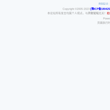
RSS2.0
|
Copyright ©2005-2023
[豫ICP备180425
本论坛所有发言均属个人观点，与
开封论坛
无关！
拒
Power
页面执行时间