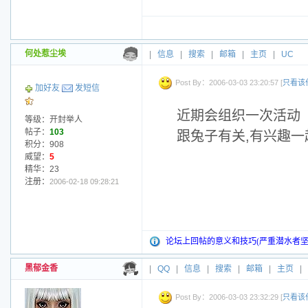
何处惹尘埃
|
信息
|
搜索
|
邮箱
|
主页
|
UC
Post By：2006-03-03 23:20:57 [
只看该
加好友
发短信
近期会组织一次活动
等级：开封举人
帖子：
103
跟兔子有关,有兴趣一
积分：908
威望：
5
精华：23
注册：
2006-02-18 09:28:21
论坛上回帖的意义和技巧(严重潜水者坚
黑郁金香
|
QQ
|
信息
|
搜索
|
邮箱
|
主页
|
Post By：2006-03-03 23:32:29 [
只看该