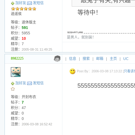
跟兔子有关,有兴趣
加好友
发短信
等待中！
逍遥侯
等级：退休版主
帖子：
591
积分：5955
是男人，就别装！
威望：
10
精华：7
注册：
2005-08-31 11:49:25
8982225
|
信息
|
搜索
|
邮箱
|
主页
|
UC
Post By：2006-03-08 17:13:22 [
只看该
加好友
发短信
55555555555555555
等级：开封布衣
帖子：
7
积分：47
威望：0
精华：0
注册：
2006-03-08 16:52:42