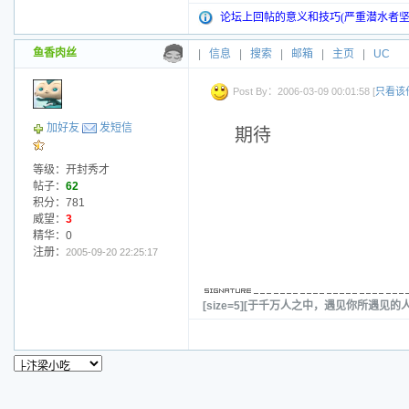
论坛上回帖的意义和技巧(严重潜水者坚
鱼香肉丝
|
信息
|
搜索
|
邮箱
|
主页
|
UC
Post By：2006-03-09 00:01:58 [
只看该
加好友
发短信
期待
等级：开封秀才
帖子：
62
积分：781
威望：
3
精华：0
注册：
2005-09-20 22:25:17
[size=5][于千万人之中，遇见你所遇见