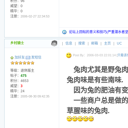
积分：96
威望：0
精华：0
注册：
2006-02-27 22:34:53
论坛上回帖的意义和技巧(严重潜水者坚
乡村骑士
|
信息
|
搜索
|
邮箱
|
主页
|
UC
Post By：2006-03-03 22:01:14 [
只看该
加好友
发短信
兔肉尤其是野兔肉
等级：退休版主
帖子：
475
兔肉味是有些南味.
积分：4653
威望：
3
因为兔的肥油有变
精华：24
注册：
2005-08-30 09:42:35
一些商户总是做的
草腥味的兔肉.