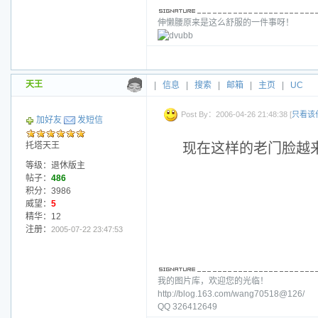
伸懒腰原来是这么舒服的一件事呀！
天王
|
信息
|
搜索
|
邮箱
|
主页
|
UC
Post By：2006-04-26 21:48:38 [
只看该
加好友
发短信
托塔天王
现在这样的老门脸越
等级：退休版主
帖子：
486
积分：3986
威望：
5
精华：12
注册：
2005-07-22 23:47:53
我的图片库，欢迎您的光临！
http://blog.163.com/wang70518@126/
QQ 326412649