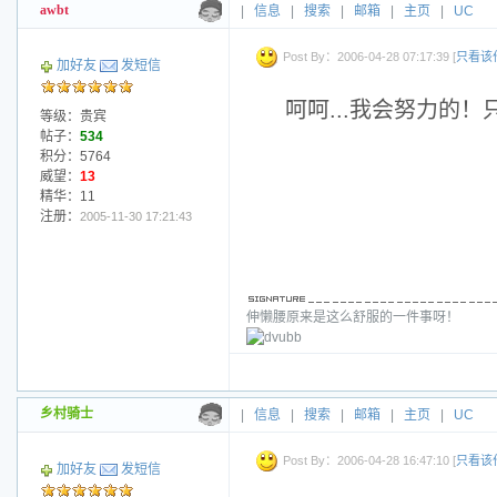
awbt
|
信息
|
搜索
|
邮箱
|
主页
|
UC
Post By：2006-04-28 07:17:39 [
只看该
加好友
发短信
呵呵...我会努力的
等级：贵宾
帖子：
534
积分：5764
威望：
13
精华：11
注册：
2005-11-30 17:21:43
伸懒腰原来是这么舒服的一件事呀！
乡村骑士
|
信息
|
搜索
|
邮箱
|
主页
|
UC
Post By：2006-04-28 16:47:10 [
只看该
加好友
发短信