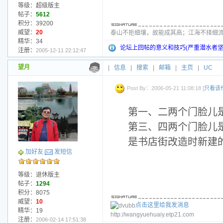
等级：超级版主
帖子：
5612
积分：39200
威望：
20
泰山不拒细壤，故能成其高；江海不择细流
精华：34
论坛上回帖的意义和技巧(严重潜水者坚
注册：
2005-12-11 22:12:47
望月
|
信息
|
搜索
|
邮箱
|
主页
|
UC
Post By：2006-05-21 11:08:18 [
只看该
第一、二两个门脸儿
第三、四两个门脸儿
是书店街改造时新建
加好友
发短信
等级：退休版主
帖子：
1294
积分：8075
威望：
10
点击这里给我发消息
精华：19
http://wangyuehuaiy.etp21.com
注册：
2006-02-14 17:51:38