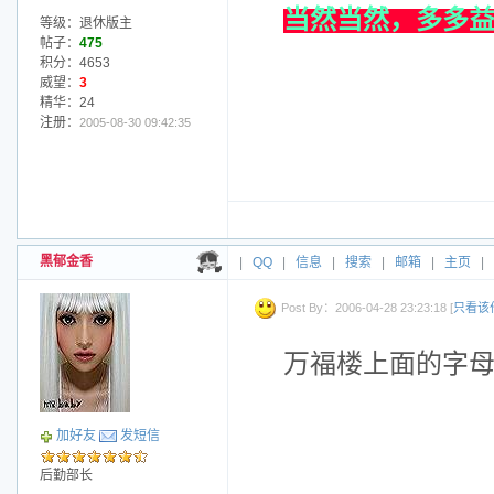
当然当然，多多
等级：退休版主
帖子：
475
积分：4653
威望：
3
精华：24
注册：
2005-08-30 09:42:35
黑郁金香
|
QQ
|
信息
|
搜索
|
邮箱
|
主页
|
Post By：2006-04-28 23:23:18 [
只看该
万福楼
上面的字母
加好友
发短信
后勤部长