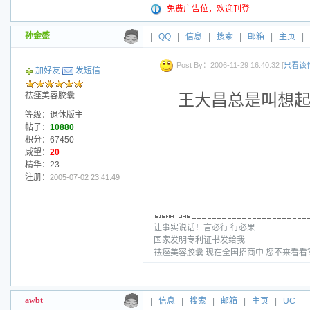
免费广告位，欢迎刊登
孙金盛
|
QQ
|
信息
|
搜索
|
邮箱
|
主页
|
Post By：2006-11-29 16:40:32 [
只看该
加好友
发短信
祛痤美容胶囊
王大昌总是叫想
等级：退休版主
帖子：
10880
积分：67450
威望：
20
精华：23
注册：
2005-07-02 23:41:49
让事实说话！言必行 行必果
国家发明专利证书发给我
祛痤美容胶囊 现在全国招商中 您不来看
awbt
|
信息
|
搜索
|
邮箱
|
主页
|
UC