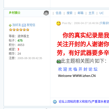
乡村骑士
|
信息
|
搜索
|
邮箱
|
主页
|
UC
Post By：2006-04-27 16:46:56 [
只看该
加好友
发短信
你的真实纪录是
等级：退休版主
帖子：
475
关注开封的人谢谢你
积分：4653
威望：
3
劳，有好武器要多
精华：24
注册：
2005-08-30 09:42:35
此主题相关图片如下
论坛上回帖的意义和技巧(严重潜水者坚