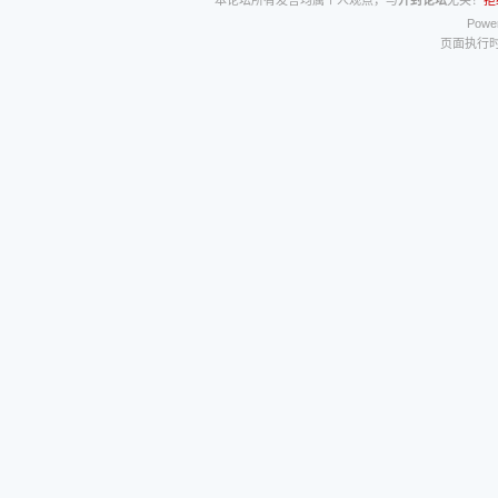
本论坛所有发言均属个人观点，与
开封论坛
无关！
拒
Power
页面执行时间