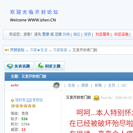
欢迎您：游客！请先
登录
或
注册
风格
|
展区
|
搜索
|
社区服务
|
社区设施
|
开封论坛
→
汴梁★生活
→
汴梁旅游
→ 又发开封老门脸
主题：又发开封老门脸
新的主题
投票帖
awbt
|
信息
|
搜索
|
邮箱
|
主页
|
UC
交易帖
小字报
又发开封老门脸
Post By：2006-04-26 1
加好友
发短信
呵呵...本人特
等级：贵宾
帖子：
534
在已经被破坏殆尽
积分：5764
威望：
13