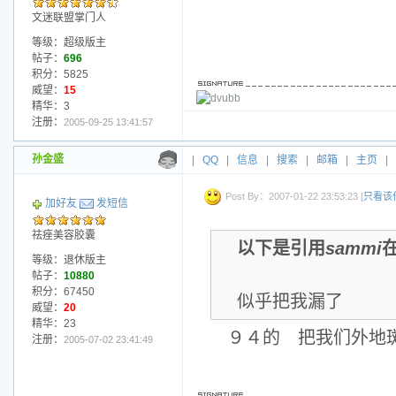
文迷联盟掌门人
等级：超级版主
帖子：
696
积分：5825
威望：
15
精华：3
注册：
2005-09-25 13:41:57
孙金盛
|
QQ
|
信息
|
搜索
|
邮箱
|
主页
|
Post By：2007-01-22 23:53:23 [
只看该
加好友
发短信
祛痤美容胶囊
以下是引用
sammi
在
等级：退休版主
帖子：
10880
积分：67450
似乎把我漏了
威望：
20
精华：23
９４的 把我们外地
注册：
2005-07-02 23:41:49