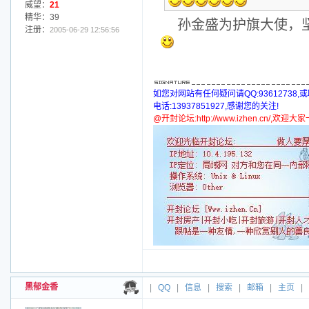
威望：
21
精华：39
孙金盛为护旗大使，
注册：
2005-06-29 12:56:56
如您对网站有任何疑问请QQ:93612738,
电话:13937851927,感谢您的关注!
@开封论坛:http://www.izhen.cn/,欢迎
黑郁金香
|
QQ
|
信息
|
搜索
|
邮箱
|
主页
|