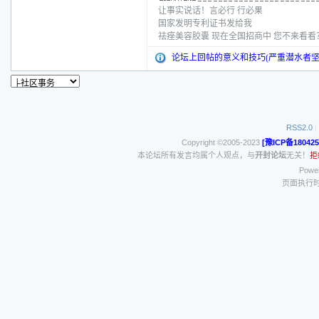
让事实说话！言必行 行必果
国家发明专利证书发给我
祛痤美容胶囊 现在全国招商中 您不来看
论坛上回帖的意义和技巧(严重潜水者坚
RSS2.0
|
Copyright ©2005-2023
[豫ICP备180425
本论坛所有发言均属个人观点，与
开封论坛
无关！
拒
Power
页面执行时间