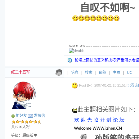
自叹不如啊~
论坛上回帖的意义和技巧(严重潜水者坚
红二十五军
|
信息
|
搜索
|
邮箱
|
主页
|
UC
Post By：2007-01-21 15:21:51 [
只看该
此主题相关图片如下
加好友
发短信
共和国大将
等级：超级版主
看，孙版笑的多