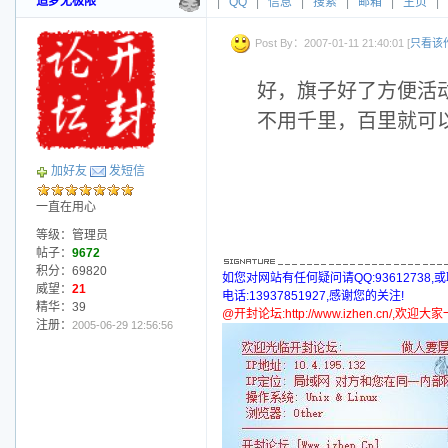
追梦无极限
|
QQ
|
信息
|
搜索
|
邮箱
|
主页
|
Post By：2007-01-11 21:40:01 [
只看该
好，旗子好了方便活
不用千里，百里就可
加好友
发短信
一直在用心
等级：管理员
帖子：
9672
积分：69820
如您对网站有任何疑问请QQ:93612738,
威望：
21
电话:13937851927,感谢您的关注!
精华：39
@开封论坛:http://www.izhen.cn/,欢迎
注册：
2005-06-29 12:56:56