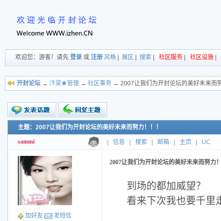
欢迎您：游客！请先
登录
或
注册
风格
|
展区
|
搜索
|
社区服务
|
社区设施
|
开封论坛
→
汴梁★管理
→
社区事务
→ 2007让我们为开封论坛的美好未来而
主题：2007让我们为开封论坛的美好未来而努力！！！
新的主题
投票帖
sammi
|
信息
|
搜索
|
邮箱
|
主页
|
UC
交易帖
小字报
2007让我们为开封论坛的美好未来而努力
到场的都加威望？
看来下次我也要千里
加好友
发短信