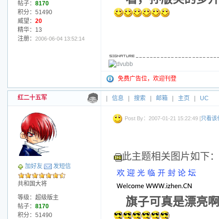
帖子：
8170
积分：51490
威望：
20
精华：13
注册：
2006-06-04 13:52:14
免费广告位，欢迎刊登
红二十五军
|
信息
|
搜索
|
邮箱
|
主页
|
UC
Post By：2007-01-21 15:22:49 [
只看该
此主题相关图片如下
加好友
发短信
共和国大将
等级：超级版主
旗子可真是漂亮
帖子：
8170
积分：51490