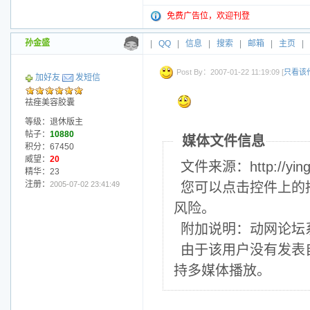
免费广告位，欢迎刊登
孙金盛
|
QQ
|
信息
|
搜索
|
邮箱
|
主页
|
Post By：2007-01-22 11:19:09 [
只看该
加好友
发短信
祛痤美容胶囊
等级：退休版主
帖子：
10880
媒体文件信息
积分：67450
威望：
20
文件来源：http://yingji
精华：23
注册：
2005-07-02 23:41:49
您可以点击控件上的
风险。
附加说明：动网论坛
由于该用户没有发表
持多媒体播放。