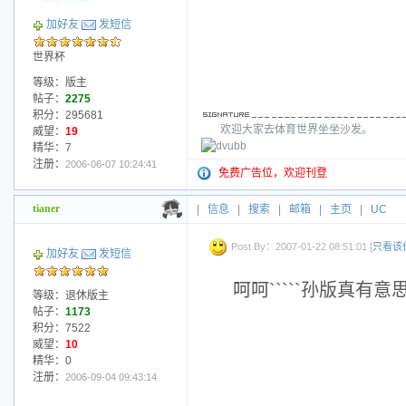
加好友
发短信
世界杯
等级：版主
帖子：
2275
积分：295681
欢迎大家去体育世界坐坐沙发。
威望：
19
精华：7
注册：
2006-06-07 10:24:41
免费广告位，欢迎刊登
tianer
|
信息
|
搜索
|
邮箱
|
主页
|
UC
Post By：2007-01-22 08:51:01 [
只看该
加好友
发短信
呵呵`````孙版真有意
等级：退休版主
帖子：
1173
积分：7522
威望：
10
精华：0
注册：
2006-09-04 09:43:14