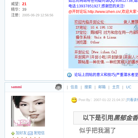
如您对网站有任何疑问请QQ:93612738,
威望：
21
电话:13937851927,感谢您的关注!
精华：39
@开封论坛:http://www.izhen.cn/,欢迎
注册：
2005-06-29 12:56:56
论坛上回帖的意义和技巧(严重潜水者坚
sammi
|
信息
|
搜索
|
邮箱
|
主页
|
UC
Post By：2007-01-22 21:04:37 [
只看该
以下是引用
黑郁金香
似乎把我漏了
加好友
发短信