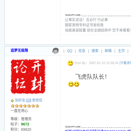
让事实说话！言必行 行必果
国家发明专利证书发给我
祛痤美容胶囊 现在全国招商中 您不来看
追梦无极限
|
QQ
|
信息
|
搜索
|
邮箱
|
主页
|
Post By：2007-01-22 12:58:34 [
只看该
飞虎队队长！
加好友
发短信
一直在用心
等级：管理员
帖子：
9672
积分：69820