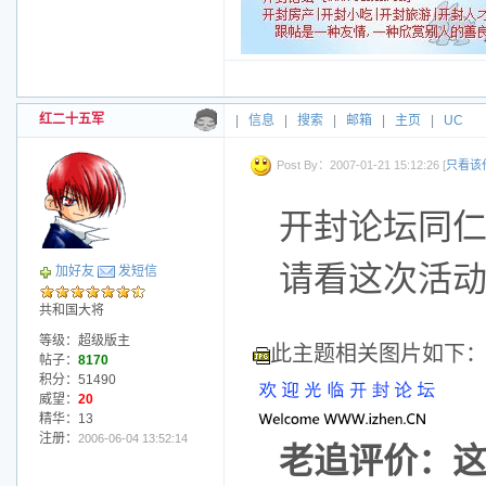
红二十五军
|
信息
|
搜索
|
邮箱
|
主页
|
UC
Post By：2007-01-21 15:12:26 [
只看该
开封论坛同仁们
请看这次活动举
加好友
发短信
共和国大将
等级：超级版主
此主题相关图片如下
帖子：
8170
积分：51490
威望：
20
精华：13
注册：
2006-06-04 13:52:14
老追评价：