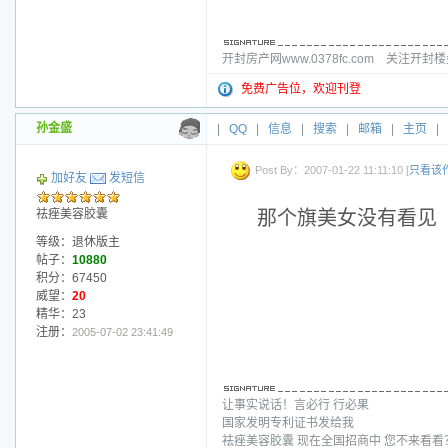
开封房产网www.0378fc.com 关注
免费广告位，欢迎刊登
孙金盛
|
QQ
|
信息
|
搜索
|
邮箱
|
主页
|
Post By：2007-01-22 11:11:10 [
只看该
加好友
发短信
祛痤美容胶囊
那个旗美女没有看见
等级：退休版主
帖子：
10880
积分：67450
威望：
20
精华：23
注册：
2005-07-02 23:41:49
让事实说话！言必行 行必果
国家发明专利证书发给我
祛痤美容胶囊 现在全国招商中 您不来看