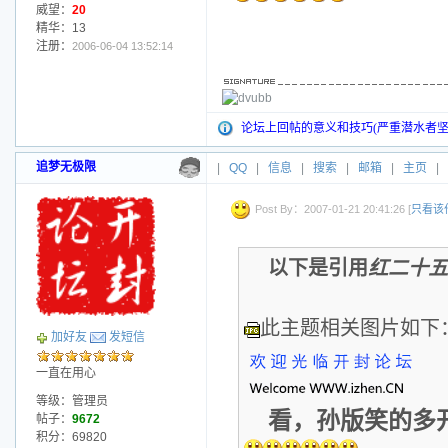
威望：
20
精华：13
注册：
2006-06-04 13:52:14
论坛上回帖的意义和技巧(严重潜水者坚
追梦无极限
|
QQ
|
信息
|
搜索
|
邮箱
|
主页
|
Post By：2007-01-21 20:41:26 [
只看该
以下是引用
红二十五
此主题相关图片如下
加好友
发短信
一直在用心
等级：管理员
看，孙版笑的多
帖子：
9672
积分：69820