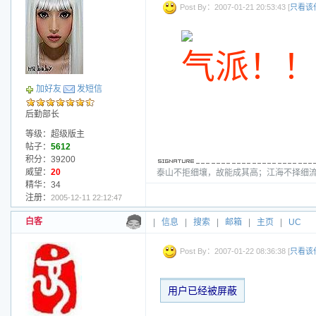
Post By：2007-01-21 20:53:43 [
只看该
气派！
加好友
发短信
后勤部长
等级：超级版主
帖子：
5612
积分：39200
威望：
20
泰山不拒细壤，故能成其高；江海不择细流
精华：34
注册：
2005-12-11 22:12:47
白客
|
信息
|
搜索
|
邮箱
|
主页
|
UC
Post By：2007-01-22 08:36:38 [
只看该
用户已经被屏蔽