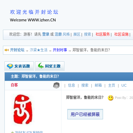
欢迎您：游客！请先
登录
或
注册
风格
|
展区
|
搜索
|
社区服务
|
社区设施
|
开封论坛
→
汴梁★生活
→
开封时事
→ 郑智留洋，鲁能的末日？
主题：郑智留洋，鲁能的末日？
新的主题
投票帖
白客
|
信息
|
搜索
|
邮箱
|
主页
|
UC
交易帖
小字报
郑智留洋，鲁能的末日？
Post By：200
用户已经被屏蔽