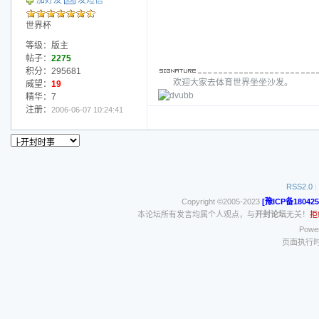
加好友
发短信
世界杯
等级：版主
帖子：
2275
积分：295681
欢迎大家去体育世界坐坐沙发。
威望：
19
精华：7
注册：
2006-06-07 10:24:41
RSS2.0
|
Copyright ©2005-2023
[豫ICP备180425
本论坛所有发言均属个人观点，与
开封论坛
无关！
拒
Power
页面执行时间