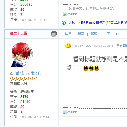
积分：295681
欢迎大家去体育世界坐坐沙发。
威望：
19
精华：7
注册：
2006-06-07 10:24:41
论坛上回帖的意义和技巧(严重潜水者坚
红二十五军
|
信息
|
搜索
|
邮箱
|
主页
|
UC
Post By：2007-09-13 20:36:37 [
只看该
看到标题就想到是不
点！！
加好友
发短信
共和国大将
等级：超级版主
帖子：
8170
积分：51490
威望：
20
精华：13
注册：
2006-06-04 13:52:14