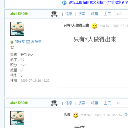
论坛上回帖的意义和技巧(严重潜水者坚
abcd123000
|
信息
|
搜索
|
邮箱
|
主页
|
UC
只有*人做得出来
Post By：2009-07-16 
只有*人做得出来
加好友
发短信
等级：开封秀才
帖子：
92
积分：526
威望：0
精华：0
注册：
2009-07-16 16:49:22
abcd123000
|
信息
|
搜索
|
邮箱
|
主页
|
UC
活该
Post By：2009-07-16 23:29:57 [
只