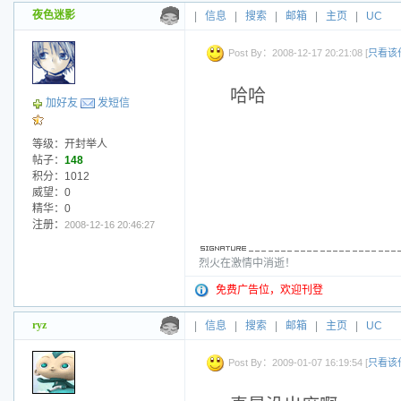
夜色迷影
|
信息
|
搜索
|
邮箱
|
主页
|
UC
Post By：2008-12-17 20:21:08 [
只看该
哈哈
加好友
发短信
等级：开封举人
帖子：
148
积分：1012
威望：0
精华：0
注册：
2008-12-16 20:46:27
烈火在激情中消逝！
免费广告位，欢迎刊登
ryz
|
信息
|
搜索
|
邮箱
|
主页
|
UC
Post By：2009-01-07 16:19:54 [
只看该