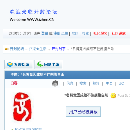
欢迎您：游客！请先
登录
或
注册
风格
|
展区
|
搜索
|
社区服务
|
社区设施
|
开封论坛
→
汴梁★生活
→
开封时事
→ *名将竟因成绩不佳剖腹自杀
主题：*名将竟因成绩不佳剖腹自杀
新的主题
投票帖
白客
|
信息
|
搜索
|
邮箱
|
主页
|
UC
交易帖
小字报
*名将竟因成绩不佳剖腹自杀
Post By：
用户已经被屏蔽