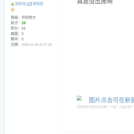
真是没出席啊
加好友
发短信
等级：开封秀才
帖子：
10
积分：62
威望：0
精华：0
注册：
2009-01-06 20:47:38
再困难我也要玩游戏
推广人
推广人
盛大推广