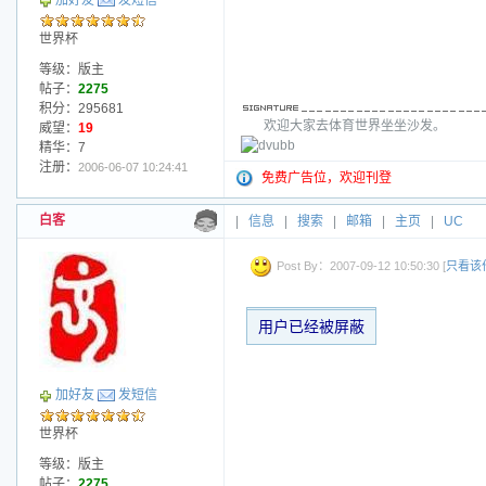
加好友
发短信
世界杯
等级：版主
帖子：
2275
积分：295681
欢迎大家去体育世界坐坐沙发。
威望：
19
精华：7
注册：
2006-06-07 10:24:41
免费广告位，欢迎刊登
白客
|
信息
|
搜索
|
邮箱
|
主页
|
UC
Post By：2007-09-12 10:50:30 [
只看该
用户已经被屏蔽
加好友
发短信
世界杯
等级：版主
帖子：
2275