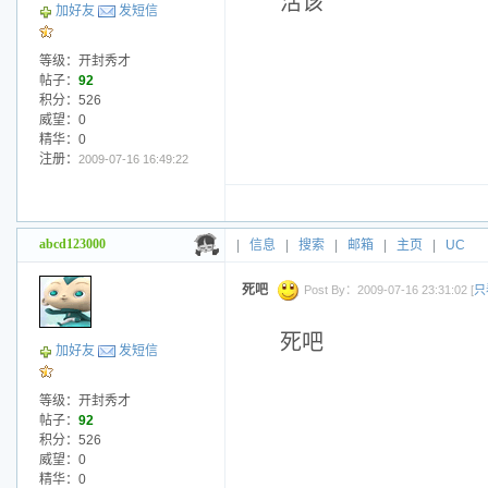
活该
加好友
发短信
等级：开封秀才
帖子：
92
积分：526
威望：0
精华：0
注册：
2009-07-16 16:49:22
abcd123000
|
信息
|
搜索
|
邮箱
|
主页
|
UC
死吧
Post By：2009-07-16 23:31:02 [
只
死吧
加好友
发短信
等级：开封秀才
帖子：
92
积分：526
威望：0
精华：0