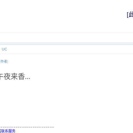
[
UC
该作者
]
夜来香...
,或联系服务