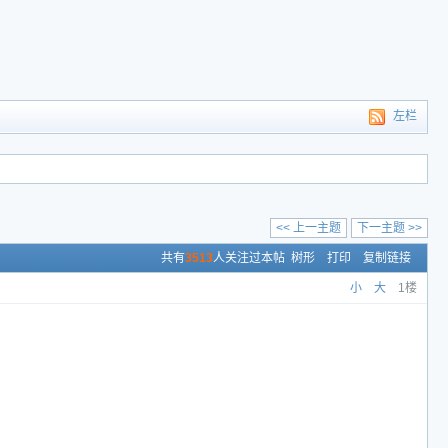
左栏
<< 上一主题
下一主题 >>
共有
3513
人关注过本帖
树形
打印
复制链接
小
大
1楼