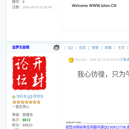
精华：9
注册：
2006-05-02 01:08:48
追梦无极限
|
QQ
|
信息
|
搜索
|
邮箱
|
主页
|
Post By：2006-05-13 06:02:59 [
只看
我心彷徨，只为午
加好友
发短信
一直在用心
等级：管理员
帖子：
9672
积分：69820
如您对网站有任何疑问请QQ:93612738