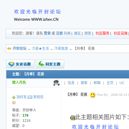
欢迎您：游客！请先
登录
或
注册
风格
|
展区
|
搜索
|
社区服务
|
社区设施
开封论坛
→
汴梁★生活
→
汴梁旅游
→ 【月季】 花夜
主题：【月季】 花夜
新的主题
投票帖
撩人月色
|
信息
|
搜索
|
邮箱
|
主页
|
UC
交易帖
小字报
【月季】 花夜
Post By：2006-05-13 05
加好友
发短信
等级：开封举人
帖子：
176
此主题相关图片如下
积分：1216
威望：0