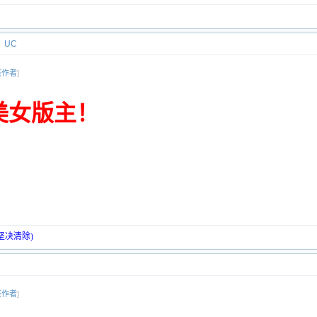
UC
该作者
]
美女版主！
坚决清除)
该作者
]