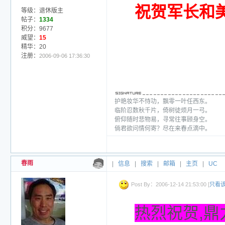
祝贺军长和
等级：退休版主
帖子：
1334
积分：9677
威望：
15
精华：20
注册：
2006-09-06 17:36:30
护艳妆华不恃功，飘零一叶任西东。
临阶忍数秋千片，倚树徒烦月一弓。
俯仰随时悲物易，寻常往事顾身空。
倘君欲问情何寄？尽在来春点滴中。
春雨
|
信息
|
搜索
|
邮箱
|
主页
|
UC
Post By：2006-12-14 21:53:00 [
只看
热烈祝贺,鼎