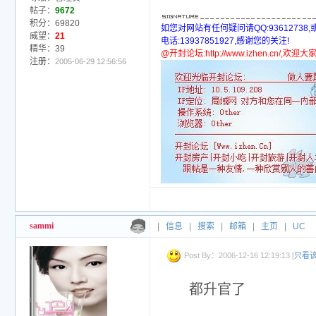
帖子：
9672
积分：69820
如您对网站有任何疑问请QQ:93612738
威望：
21
电话:13937851927,感谢您的关注!
精华：39
@开封论坛:http://www.izhen.cn/,欢
注册：
2005-06-29 12:56:56
sammi
|
信息
|
搜索
|
邮箱
|
主页
|
UC
Post By：2006-12-16 12:19:13 [
只看
都升官了