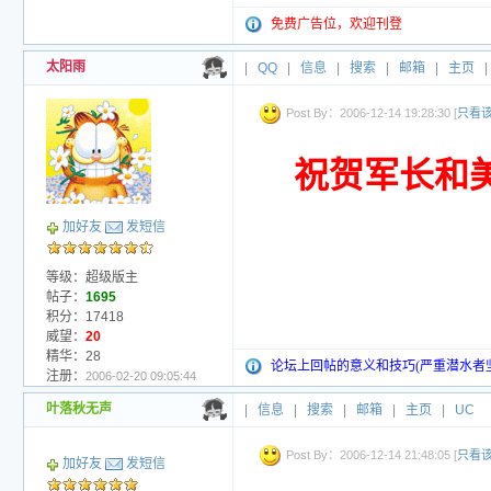
免费广告位，欢迎刊登
太阳雨
|
QQ
|
信息
|
搜索
|
邮箱
|
主页
|
Post By：2006-12-14 19:28:30 [
只看
祝贺军长和
加好友
发短信
等级：超级版主
帖子：
1695
积分：17418
威望：
20
精华：28
论坛上回帖的意义和技巧(严重潜水者
注册：
2006-02-20 09:05:44
叶落秋无声
|
信息
|
搜索
|
邮箱
|
主页
|
UC
Post By：2006-12-14 21:48:05 [
只看
加好友
发短信