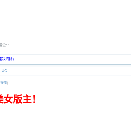
经营企业
坚决清除)
UC
该作者
]
美女版主！