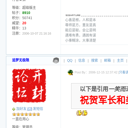
等级：超级版主
帖子：
8910
积分：50741
心善是根，人和是本
威望：
20
尊师是方，重友是真
精华：13
能忍是聪，会让是明
注册：
2006-10-07 21:16:16
遇难有勇，遇困有谋
小事糊涂，大事清楚
追梦无极限
|
QQ
|
信息
|
搜索
|
邮箱
|
主页
|
Post By：2006-12-15 12:37:42 [
只看
以下是引用
一笑而
祝贺军长和
加好友
发短信
一直在用心
等级：管理员