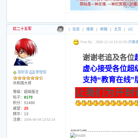
红二十五军
|
信息
|
搜索
|
邮箱
|
主页
|
UC
Post By：2006-12-14 19:10:39 [
只看
谢谢老追及各位
虚心接受各位超
加好友
发短信
支持“教育在线”
共和国大将
让我们为开封
等级：超级版主
帖子：
8170
积分：51490
威望：
20
精华：13
注册：
2006-06-04 13:52:14