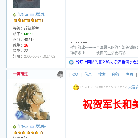
加好友
发短信
等级：超级版主
帖子：
6059
积分：45214
威望：
16
祥尔漆业---------全国最大的汽车漆连锁
精华：22
祥尔漆业---------使你的生活更精彩
注册：
2006-06-27 10:14:02
论坛上回帖的意义和技巧(严重潜水者
一笑而过
|
QQ
|
信息
|
搜索
|
邮箱
|
主页
|
Post By：2006-12-15 00:32:17 [
只看
祝贺军长和
加好友
发短信
行者★狼