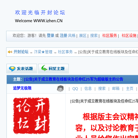
欢迎您：游客！请先
登录
或
注册
风格
|
展区
|
搜索
|
社区服务
|
社区设施
开封论坛
→
汴梁★管理
→
社区事务
→ [公告]关于成立教育在线板块及任命
主题：
[公告]关于成立教育在线板块及任命红25军为超级版主的公告
新的主题
投票帖
追梦无极限
|
QQ
|
信息
|
搜索
|
邮箱
|
主页
|
交易帖
小字报
[公告]关于成立教育在线板块及任命红2
根据版主会议精
容，以及讨论教育