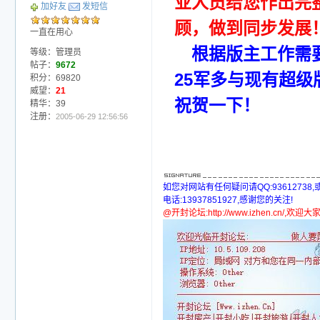
业人员给您作出完
加好友
发短信
顾，做到同步发展
一直在用心
根据版主工作需
等级：管理员
帖子：
9672
25军多与现有超
积分：69820
威望：
21
祝贺一下！
精华：39
注册：
2005-06-29 12:56:56
如您对网站有任何疑问请QQ:93612738
电话:13937851927,感谢您的关注!
@开封论坛:http://www.izhen.cn/,欢