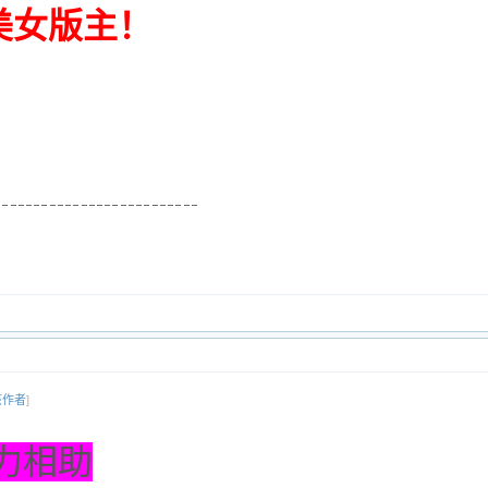
美女版主！
该作者
]
力相助