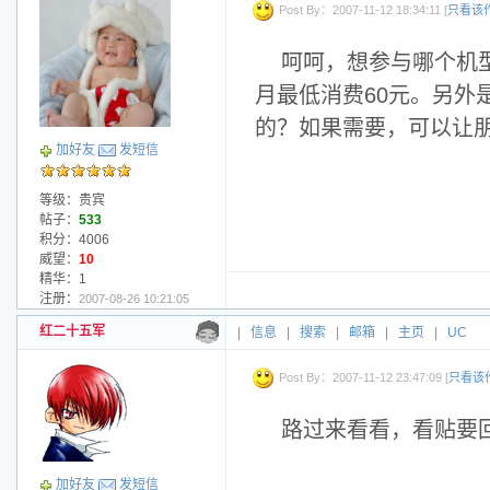
Post By：2007-11-12 18:34:11 [
只看该
呵呵，想参与哪个机
月最低消费60元。另外
的？如果需要，可以让
加好友
发短信
等级：贵宾
帖子：
533
积分：4006
威望：
10
精华：1
注册：
2007-08-26 10:21:05
红二十五军
|
信息
|
搜索
|
邮箱
|
主页
|
UC
Post By：2007-11-12 23:47:09 [
只看该
路过来看看，看贴要
加好友
发短信