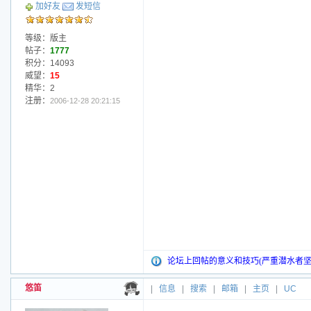
加好友
发短信
等级：版主
帖子：
1777
积分：14093
威望：
15
精华：2
注册：
2006-12-28 20:21:15
论坛上回帖的意义和技巧(严重潜水者坚
悠笛
|
信息
|
搜索
|
邮箱
|
主页
|
UC