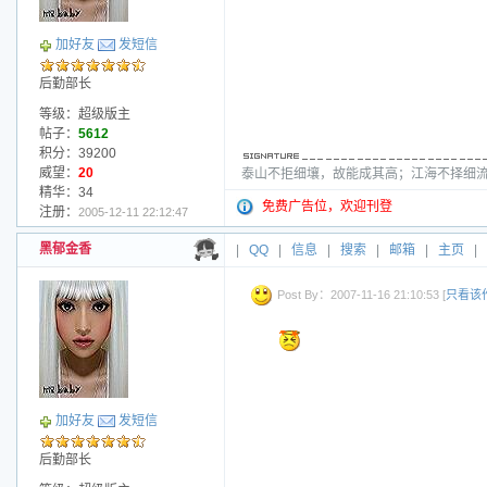
加好友
发短信
后勤部长
等级：超级版主
帖子：
5612
积分：39200
威望：
20
泰山不拒细壤，故能成其高；江海不择细流
精华：34
免费广告位，欢迎刊登
注册：
2005-12-11 22:12:47
黑郁金香
|
QQ
|
信息
|
搜索
|
邮箱
|
主页
|
Post By：2007-11-16 21:10:53 [
只看该
加好友
发短信
后勤部长