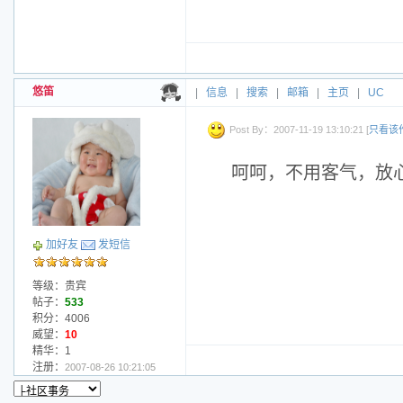
悠笛
|
信息
|
搜索
|
邮箱
|
主页
|
UC
Post By：2007-11-19 13:10:21 [
只看该
呵呵，不用客气，放
加好友
发短信
等级：贵宾
帖子：
533
积分：4006
威望：
10
精华：1
注册：
2007-08-26 10:21:05