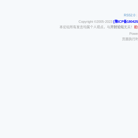
RSS2.0
|
Copyright ©2005-2023
[豫ICP备180425
本论坛所有发言均属个人观点，与
开封论坛
无关！
拒
Power
页面执行时间