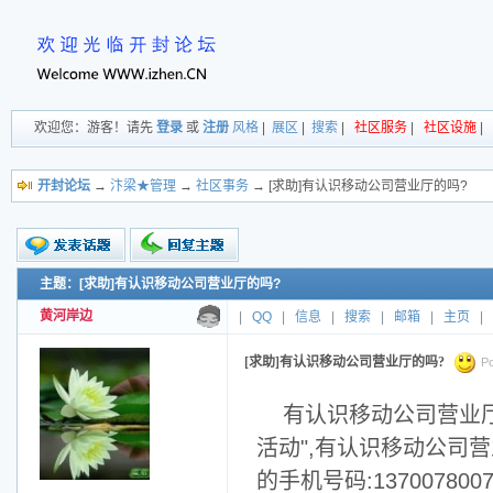
欢迎您：游客！请先
登录
或
注册
风格
|
展区
|
搜索
|
社区服务
|
社区设施
|
开封论坛
→
汴梁★管理
→
社区事务
→ [求助]有认识移动公司营业厅的吗?
主题：[求助]有认识移动公司营业厅的吗?
新的主题
投票帖
黄河岸边
|
QQ
|
信息
|
搜索
|
邮箱
|
主页
|
交易帖
小字报
[求助]有认识移动公司营业厅的吗?
Po
有认识移动公司营业
活动",有认识移动公司
的手机号码:1370078007