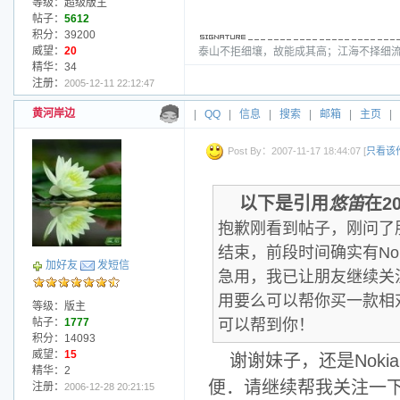
等级：超级版主
帖子：
5612
积分：39200
威望：
20
泰山不拒细壤，故能成其高；江海不择细流
精华：34
注册：
2005-12-11 22:12:47
黄河岸边
|
QQ
|
信息
|
搜索
|
邮箱
|
主页
|
Post By：2007-11-17 18:44:07 [
只看该
以下是引用
悠笛
在20
抱歉刚看到帖子，刚问了
结束，前段时间确实有No
加好友
发短信
急用，我已让朋友继续关注
用要么可以帮你买一款相对
等级：版主
帖子：
1777
可以帮到你！
积分：14093
威望：
15
谢谢妹子，还是Nok
精华：2
便．请继续帮我关注一
注册：
2006-12-28 20:21:15