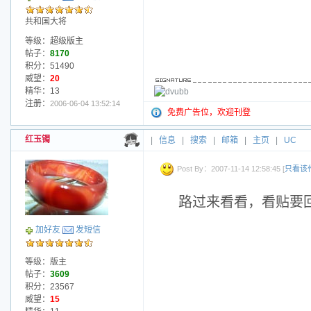
共和国大将
等级：超级版主
帖子：
8170
积分：51490
威望：
20
精华：13
注册：
2006-06-04 13:52:14
免费广告位，欢迎刊登
红玉镯
|
信息
|
搜索
|
邮箱
|
主页
|
UC
Post By：2007-11-14 12:58:45 [
只看该
路过来看看，看贴要
加好友
发短信
等级：版主
帖子：
3609
积分：23567
威望：
15