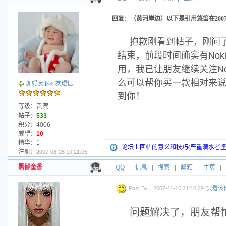
回复：（黄河岸边）以下是引用悠笛在2007-11-12
抱歉刚看到帖子，刚问
结束，前段时间确实有Nok
用，我已让朋友继续关注No
么可以帮你买一款相对来说质
加好友
发短信
到你！
等级：贵宾
帖子：
533
积分：4006
威望：
10
精华：1
论坛上回帖的意义和技巧(严重潜水者坚
注册：
2007-08-26 10:21:05
黑郁金香
|
QQ
|
信息
|
搜索
|
邮箱
|
主页
|
Post By：2007-11-16 21:10:29 [
只看该
问题解决了，朋友帮