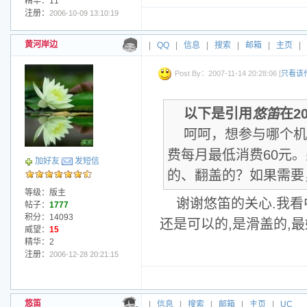
精华：11
注册：
2006-10-09 13:10:19
黄河岸边
|
QQ
|
信息
|
搜索
|
邮箱
|
主页
|
Post By：2007-11-14 20:28:06 [
只看该
以下是引用
悠笛
在20
呵呵，想参与哪个机
费每月最低消费60元
加好友
发短信
的、翻盖的？如果需要
等级：版主
谢谢悠笛的关心.我看中
帖子：
1777
积分：14093
还是可以的,是滑盖的,最
威望：
15
精华：2
注册：
2006-12-28 20:21:15
悠笛
|
信息
|
搜索
|
邮箱
|
主页
|
UC