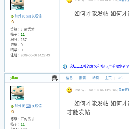
Post By：2009-05-06 14:49:26 [
只看该
如何才能发帖 如何才
加好友
发短信
等级：开封秀才
帖子：
11
积分：137
威望：0
精华：0
注册：
2009-05-06 14:22:43
论坛上回帖的意义和技巧(严重潜水者坚
ylkm
|
信息
|
搜索
|
邮箱
|
主页
|
UC
Post By：2009-05-06 14:50:06 [
只看该
如何才能发帖 如何才
加好友
发短信
才能发帖
等级：开封秀才
帖子：
11