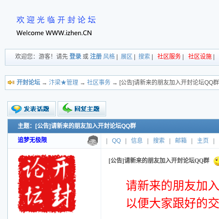
欢迎您：游客！请先
登录
或
注册
风格
|
展区
|
搜索
|
社区服务
|
社区设施
|
开封论坛
→
汴梁★管理
→
社区事务
→ [公告]请新来的朋友加入开封论坛QQ群
主题：[公告]请新来的朋友加入开封论坛QQ群
新的主题
投票帖
追梦无极限
|
QQ
|
信息
|
搜索
|
邮箱
|
主页
|
交易帖
小字报
[公告]请新来的朋友加入开封论坛QQ群
请新来的朋友加入开
以便大家跟好的交