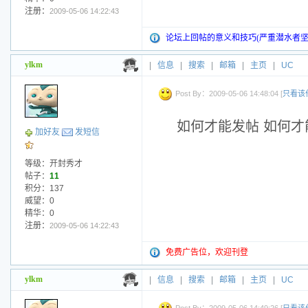
注册：
2009-05-06 14:22:43
论坛上回帖的意义和技巧(严重潜水者坚
ylkm
|
信息
|
搜索
|
邮箱
|
主页
|
UC
Post By：2009-05-06 14:48:04 [
只看该
如何才能发帖 如何才
加好友
发短信
等级：开封秀才
帖子：
11
积分：137
威望：0
精华：0
注册：
2009-05-06 14:22:43
免费广告位，欢迎刊登
ylkm
|
信息
|
搜索
|
邮箱
|
主页
|
UC