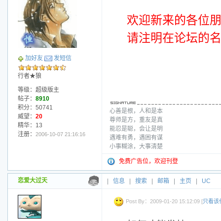
欢迎
新来的
各位
请注明在论坛的名字.
加好友
发短信
行者★狼
等级：超级版主
帖子：
8910
积分：50741
心善是根，人和是本
威望：
20
尊师是方，重友是真
精华：13
能忍是聪，会让是明
注册：
2006-10-07 21:16:16
遇难有勇，遇困有谋
小事糊涂，大事清楚
免费广告位，欢迎刊登
恋爱大过天
|
信息
|
搜索
|
邮箱
|
主页
|
UC
Post By：2009-01-20 15:12:09 [
只看该