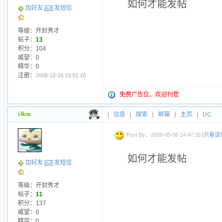
如何才能发帖
加好友
发短信
等级：开封秀才
帖子：
13
积分：104
威望：0
精华：0
注册：
2008-12-26 15:51:10
免费广告位，欢迎刊登
ylkm
|
信息
|
搜索
|
邮箱
|
主页
|
UC
Post By：2009-05-06 14:47:38 [
只看该
如何才能发帖
加好友
发短信
等级：开封秀才
帖子：
11
积分：137
威望：0
精华：0