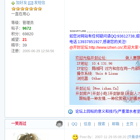
加好友
发短信
一直在用心
等级：管理员
帖子：
9672
积分：69820
如您对网站有任何疑问请QQ:93612738,
威望：
21
电话:13937851927,感谢您的关注!
精华：39
@开封论坛:http://www.izhen.cn/,欢迎
注册：
2005-06-29 12:56:56
论坛上回帖的意义和技巧(严重潜水者坚
一笑而过
|
QQ
|
信息
|
搜索
|
邮箱
|
主页
|
Post By：2007-11-29 05:08:20 [
只看该