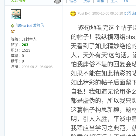
天涯倦客
|
信息
|
搜索
|
邮箱
|
主页
|
UC
Post By：2006-10-03 09:56:10 [
只看该
加好友
发短信
逐句地看完这个帖子
的帖子！我纵横网络bb
等级：开封举人
帖子：
263
天看到了如此精妙绝伦的
积分：1523
人，天外有天’这句话
威望：0
精华：0
怕我庸俗不堪的回复会
注册：
2006-09-21 08:00:05
如果不能在如此精彩的
如此精彩的帖子后面留
自私！我知道无论用多
都是虚伪的，所以我只
这篇帖子构思新颖，题
明，引人入胜，平淡中
我辈应当学习之典范。