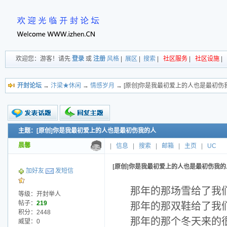
欢迎您：游客！请先
登录
或
注册
风格
|
展区
|
搜索
|
社区服务
|
社区设施
|
开封论坛
→
汴梁★休闲
→
情感岁月
→ [原创]你是我最初爱上的人也是最初伤
主题：[原创]你是我最初爱上的人也是最初伤我的人
新的主题
投票帖
晨馨
|
信息
|
搜索
|
邮箱
|
主页
|
UC
交易帖
小字报
[原创]你是我最初爱上的人也是最初伤我的
加好友
发短信
那年的那场雪给了我们
等级：开封举人
帖子：
219
那年的那双鞋给了我
积分：2448
那年的那个冬天来的
威望：0