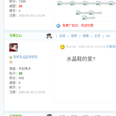
积分：7496
威望：
16
精华：4
注册：
2006-02-28 12:41:09
免费广告位，欢迎刊登
天使之心
|
信息
|
搜索
|
邮箱
|
主页
|
UC
Post By：2006-10-01 17:22:14 [
只看该
加好友
发短信
水晶鞋的爱?
等级：开封秀才
帖子：
49
积分：468
威望：0
精华：0
注册：
2006-06-29 17:32:09