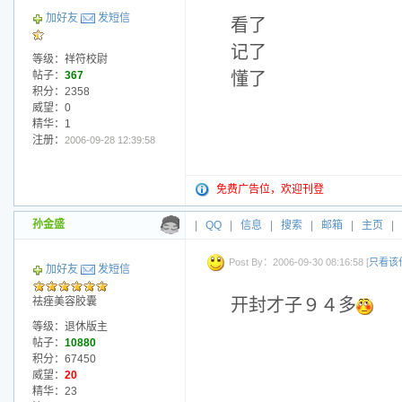
加好友
发短信
看了
记了
等级：祥符校尉
帖子：
367
懂了
积分：2358
威望：0
精华：1
注册：
2006-09-28 12:39:58
免费广告位，欢迎刊登
孙金盛
|
QQ
|
信息
|
搜索
|
邮箱
|
主页
|
Post By：2006-09-30 08:16:58 [
只看该
加好友
发短信
祛痤美容胶囊
开封才子９４多
等级：退休版主
帖子：
10880
积分：67450
威望：
20
精华：23