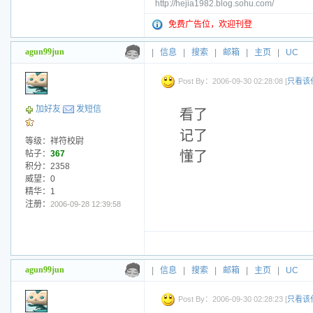
http://hejia1982.blog.sohu.com/
免费广告位，欢迎刊登
agun99jun
|
信息
|
搜索
|
邮箱
|
主页
|
UC
Post By：2006-09-30 02:28:08 [
只看该
加好友
发短信
看了
记了
等级：祥符校尉
帖子：
367
懂了
积分：2358
威望：0
精华：1
注册：
2006-09-28 12:39:58
agun99jun
|
信息
|
搜索
|
邮箱
|
主页
|
UC
Post By：2006-09-30 02:28:23 [
只看该