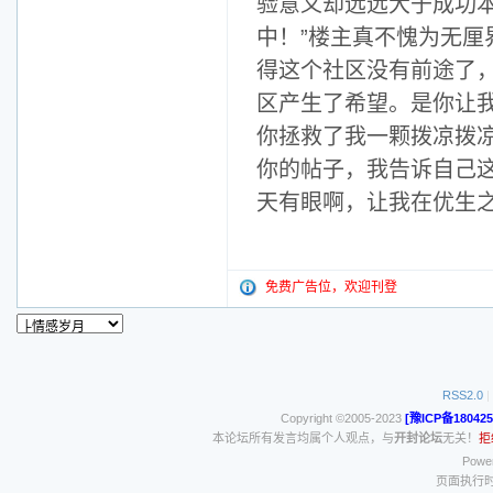
验意义却远远大于成功
中！”楼主真不愧为无
得这个社区没有前途了
区产生了希望。是你让
你拯救了我一颗拨凉拨
你的帖子，我告诉自己
天有眼啊，让我在优生
免费广告位，欢迎刊登
RSS2.0
|
Copyright ©2005-2023
[豫ICP备180425
本论坛所有发言均属个人观点，与
开封论坛
无关！
拒
Power
页面执行时间