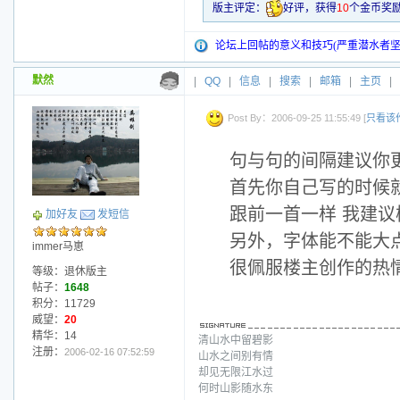
版主评定：
好评，获得
10
个金币奖
论坛上回帖的意义和技巧(严重潜水者坚
默然
|
QQ
|
信息
|
搜索
|
邮箱
|
主页
|
Post By：2006-09-25 11:55:49 [
只看该
句与句的间隔建议你
首先你自己写的时候
跟前一首一样 我建
加好友
发短信
另外，字体能不能大点
immer马崽
很佩服楼主创作的热
等级：退休版主
帖子：
1648
积分：11729
威望：
20
精华：14
清山水中留碧影
注册：
2006-02-16 07:52:59
山水之间别有情
却见无限江水过
何时山影随水东