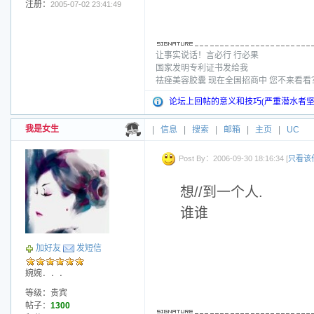
注册：
2005-07-02 23:41:49
让事实说话！言必行 行必果
国家发明专利证书发给我
祛痤美容胶囊 现在全国招商中 您不来看
论坛上回帖的意义和技巧(严重潜水者坚
我是女生
|
信息
|
搜索
|
邮箱
|
主页
|
UC
Post By：2006-09-30 18:16:34 [
只看该
想//到一个人.
谁谁
加好友
发短信
婉婉．．．
等级：贵宾
帖子：
1300