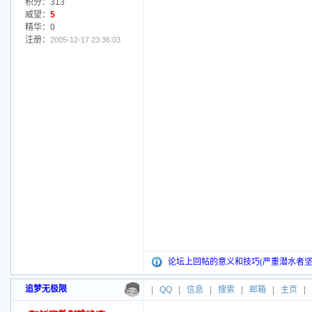
积分：313
威望：
5
精华：0
注册：
2005-12-17 23:36:03
论坛上回帖的意义和技巧(严重潜水者坚
追梦无极限
|
QQ
|
信息
|
搜索
|
邮箱
|
主页
|