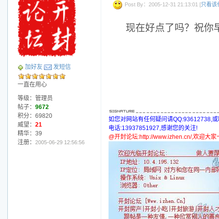
Post By：2005-12-31 21:13:01 [
只看该
现在好点了吗？祝你
加好友
发短信
一直在用心
等级：管理员
帖子：
9672
积分：69820
如您对网站有任何疑问请QQ:93612738,
威望：
21
电话:13937851927,感谢您的关注!
精华：39
@开封论坛:http://www.izhen.cn/,欢迎
注册：
2005-06-29 12:56:56