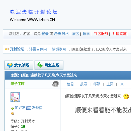
欢迎您：游客！请先
登录
或
注册
风格
|
展区
|
搜索
|
社区服务
|
社区设施
|
开封论坛
→
汴梁★休闲
→
情感岁月
→ [原创]连续发了几天烧,今天才患过来
主题：[原创]连续发了几天烧,今天才患过来
新的主题
投票帖
酷子宝叮
|
信息
|
搜索
|
邮箱
|
主页
|
UC
交易帖
小字报
[原创]连续发了几天烧,今天才患过来
加好友
发短信
顺便来看看能不能发出
等级：开封秀才
帖子：
19