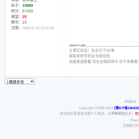
等级：退休版主
帖子：
10880
积分：67450
威望：
20
精华：23
注册：
2005-07-02 23:41:49
让事实说话！言必行 行必果
国家发明专利证书发给我
祛痤美容胶囊 现在全国招商中 您不来看
RSS2.0
|
Copyright ©2005-2023
[豫ICP备180425
本论坛所有发言均属个人观点，与
开封论坛
无关！
拒
Power
页面执行时间