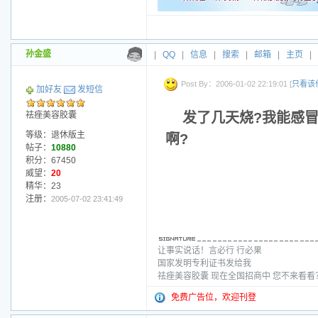
孙金盛
|
QQ
|
信息
|
搜索
|
邮箱
|
主页
|
Post By：2006-01-02 22:19:01 [
只看该
加好友
发短信
祛痤美容胶囊
发了几天烧?我能感冒
等级：退休版主
啊?
帖子：
10880
积分：67450
威望：
20
精华：23
注册：
2005-07-02 23:41:49
让事实说话！言必行 行必果
国家发明专利证书发给我
祛痤美容胶囊 现在全国招商中 您不来看
免费广告位，欢迎刊登