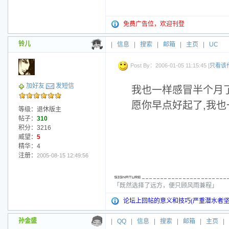
免费广告位，欢迎刊登
铃儿
|
信息
|
搜索
|
邮箱
|
主页
|
UC
Post By：2006-01-05 11:15:45 [
只看该
加好友
发短信
我也一样感冒半个月了
愿你早点好起了,我也
等级：退休版主
帖子：
310
积分：3216
威望：
5
精华：4
注册：
2005-08-15 12:49:56
「既然选择了远方，便只顾风雨兼程」
论坛上回帖的意义和技巧(严重潜水者坚
孙金盛
|
QQ
|
信息
|
搜索
|
邮箱
|
主页
|