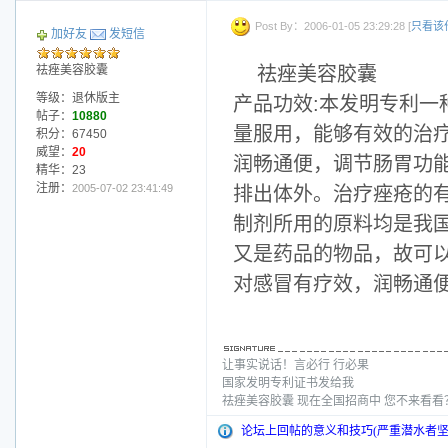
Post By：2006-01-05 23:29:28 [
只看该
加好友
发短信
祛痤美容胶囊
祛痤美容胶囊
等级：退休版主
产品功效:本发明专利
帖子：
10880
量服用，能够有效的治
积分：67450
威望：
20
润畅通便，调节肠胃功
精华：23
注册：
2005-07-02 23:41:49
排出体外。治疗痤疮的有
制剂所用的原料均是我
又是药品的物品，故可
对感冒有疗效，润畅通
让事实说话！言必行 行必果
国家发明专利证书发给我
祛痤美容胶囊 现在全国招商中 您不来看
论坛上回帖的意义和技巧(严重潜水者坚