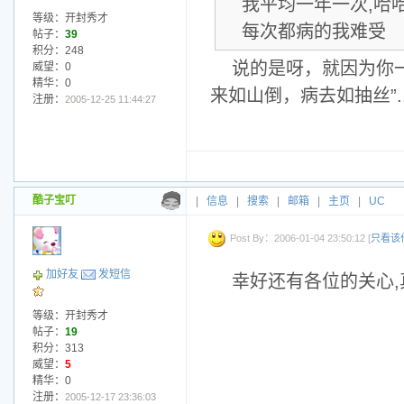
我平均一年一次,哈
等级：开封秀才
每次都病的我难受
帖子：
39
积分：248
说的是呀，就因为你
威望：0
精华：0
来如山倒，病去如抽丝”....
注册：
2005-12-25 11:44:27
酷子宝叮
|
信息
|
搜索
|
邮箱
|
主页
|
UC
Post By：2006-01-04 23:50:12 [
只看该
加好友
发短信
幸好还有各位的关心,
等级：开封秀才
帖子：
19
积分：313
威望：
5
精华：0
注册：
2005-12-17 23:36:03