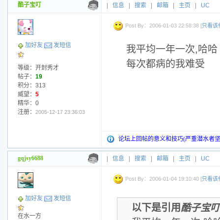
酷子宝叮
|
信息
|
搜索
|
邮箱
|
主页
|
UC
Post By：2006-01-03 22:58:38 [
只看该
加好友
发短信
我平均一年一次,哈哈
每次都病的我难受
等级：开封秀才
帖子：
19
积分：313
威望：
5
精华：0
注册：
2005-12-17 23:36:03
论坛上回帖的意义和技巧(严重潜水者坚
gqjsy6688
|
信息
|
搜索
|
邮箱
|
主页
|
UC
Post By：2006-01-04 19:10:40 [
只看该
加好友
发短信
以下是引用
酷子宝叮
在水一方