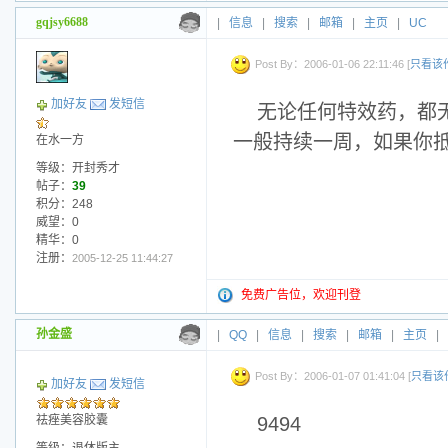
gqjsy6688
|
信息
|
搜索
|
邮箱
|
主页
|
UC
Post By：2006-01-06 22:11:46 [
只看该
加好友
发短信
无论任何特效药，都
一般持续一周，如果你抵抗
在水一方
等级：开封秀才
帖子：
39
积分：248
威望：0
精华：0
注册：
2005-12-25 11:44:27
免费广告位，欢迎刊登
孙金盛
|
QQ
|
信息
|
搜索
|
邮箱
|
主页
|
Post By：2006-01-07 01:41:04 [
只看该
加好友
发短信
祛痤美容胶囊
9494