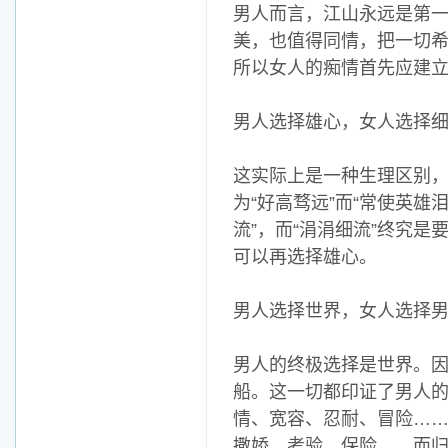
男人而言，江山永远是第
美，也值得同情，把一切
所以女人的痴情首先应建
男人选择雄心，女人选择
这实际上是一种生理区别
为“好高骛远”而“常使英雄
流”，而“涓涓细流”终究
可以再选择雄心。
男人选择世界，女人选择
男人的终极选择是世界。
船。这一切都印证了男人
情、宽容、忍耐、冒险……
撒娇、考验、保险……而