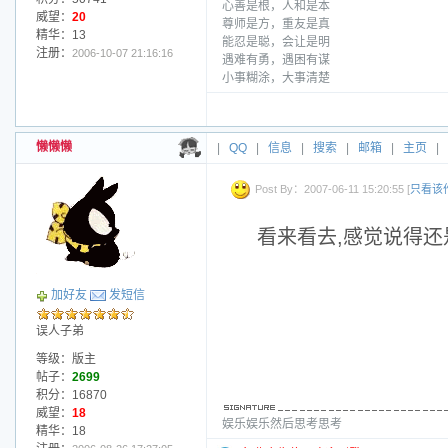
心善是根，人和是本
威望：
20
尊师是方，重友是真
精华：13
能忍是聪，会让是明
注册：
2006-10-07 21:16:16
遇难有勇，遇困有谋
小事糊涂，大事清楚
懒懒懒
|
QQ
|
信息
|
搜索
|
邮箱
|
主页
|
Post By：2007-06-11 15:20:55 [
只看该
看来看去,感觉说得
加好友
发短信
误人子弟
等级：版主
帖子：
2699
积分：16870
威望：
18
娱乐娱乐然后思考思考
精华：18