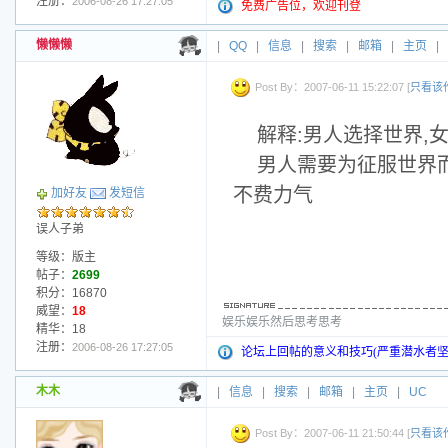
注册：
2006-08-26 17:27:05
免费广告位，欢迎刊登
懒懒懒
|
QQ
|
信息
|
搜索
|
邮箱
|
主页
|
Post By：2007-06-11 15:22:07 [
只看该
解释:男人选择世界,
男人需要为征服世界
不费力气
加好友
发短信
误人子弟
等级：版主
帖子：
2699
积分：16870
威望：
18
娱乐娱乐然后思考思考
精华：18
注册：
2006-08-26 17:27:05
论坛上回帖的意义和技巧(严重潜水者坚
木木
|
信息
|
搜索
|
邮箱
|
主页
|
UC
Post By：2007-06-11 21:50:44 [
只看该