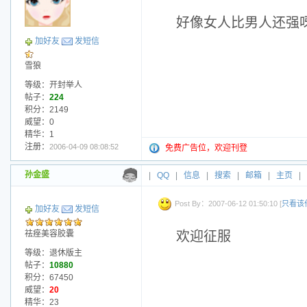
好像女人比男人还强
加好友
发短信
雪狼
等级：开封举人
帖子：
224
积分：2149
威望：0
精华：1
注册：
2006-04-09 08:08:52
免费广告位，欢迎刊登
孙金盛
|
QQ
|
信息
|
搜索
|
邮箱
|
主页
|
Post By：2007-06-12 01:50:10 [
只看该
加好友
发短信
祛痤美容胶囊
欢迎征服
等级：退休版主
帖子：
10880
积分：67450
威望：
20
精华：23