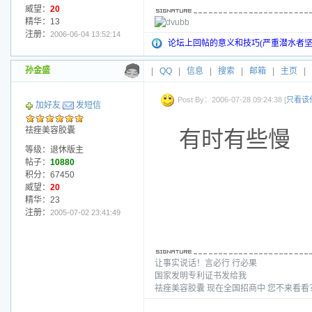
威望：
20
精华：13
注册：
2006-06-04 13:52:14
论坛上回帖的意义和技巧(严重潜水者坚
孙金盛
|
QQ
|
信息
|
搜索
|
邮箱
|
主页
|
Post By：2006-07-28 09:24:38 [
只看该
加好友
发短信
祛痤美容胶囊
有时有些慢
等级：退休版主
帖子：
10880
积分：67450
威望：
20
精华：23
注册：
2005-07-02 23:41:49
让事实说话！言必行 行必果
国家发明专利证书发给我
祛痤美容胶囊 现在全国招商中 您不来看