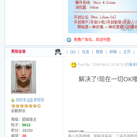
免费广告位，欢迎刊登
黑郁金香
|
QQ
|
信息
|
搜索
|
邮箱
|
主页
|
Post By：2006-08-01 22:36:15 [
只看该
解决了!现在一切OK喽
加好友
发短信
后勤部长
等级：超级版主
帖子：
5612
积分：39200
威望：
20
泰山不拒细壤，故能成其高；江海不择细流