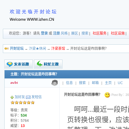
欢迎您：游客！请先
登录
或
注册
风格
|
展区
|
搜索
|
社区服务
|
社区设施
|
开封论坛
→
汴梁★休闲
→
汴梁茶馆
→ 开封论坛这是咋回事啊？
主题：开封论坛这是咋回事啊？
新的主题
投票帖
awbt
|
信息
|
搜索
|
邮箱
|
主页
|
UC
交易帖
小字报
开封论坛这是咋回事啊？
Post By：200
加好友
发短信
呵呵...最近一
等级：贵宾
帖子：
534
页转换也很慢，应
积分：5764
威望：
13