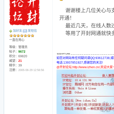
谢谢楼上几位关心与
开通！
最近几天，在线人数
加好友
发短信
等用了开封网通就快
一直在用心
等级：管理员
帖子：
9672
积分：69820
如您对网站有任何疑问请QQ:93612738,
威望：
21
电话:13937851927,感谢您的关注!
精华：39
@开封论坛:http://www.izhen.cn/,欢迎
注册：
2005-06-29 12:56:56