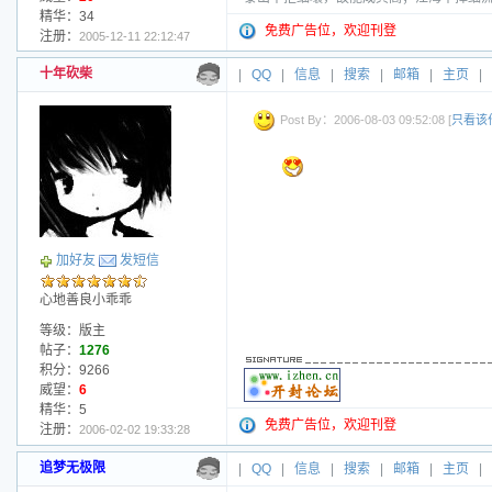
精华：34
免费广告位，欢迎刊登
注册：
2005-12-11 22:12:47
十年砍柴
|
QQ
|
信息
|
搜索
|
邮箱
|
主页
|
Post By：2006-08-03 09:52:08 [
只看该
加好友
发短信
心地善良小乖乖
等级：版主
帖子：
1276
积分：9266
威望：
6
精华：5
免费广告位，欢迎刊登
注册：
2006-02-02 19:33:28
追梦无极限
|
QQ
|
信息
|
搜索
|
邮箱
|
主页
|