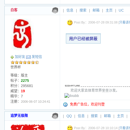
白客
|
信息
|
搜索
|
邮箱
|
主页
|
UC
Post By：2006-07-28 09:31:08 [
只看该
用户已经被屏蔽
加好友
发短信
世界杯
等级：版主
帖子：
2275
积分：295681
欢迎大家去体育世界坐坐沙发。
威望：
19
精华：7
注册：
2006-06-07 10:24:41
免费广告位，欢迎刊登
追梦无极限
|
QQ
|
信息
|
搜索
|
邮箱
|
主页
|
Post By：2006-07-28 10:10:14 [
只看该