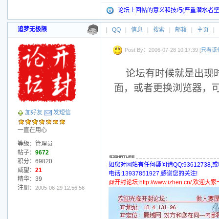
论坛上回帖的意义和技巧(严重潜水者坚
追梦无极限
|
QQ
|
信息
|
搜索
|
邮箱
|
主页
|
Post By：2006-07-28 10:17:39 [
只看该
论坛有时候就是出现
面，或者更换浏览器，
加好友
发短信
一直在用心
等级：管理员
帖子：
9672
积分：69820
如您对网站有任何疑问请QQ:93612738,
威望：
21
电话:13937851927,感谢您的关注!
精华：39
@开封论坛:http://www.izhen.cn/,欢迎
注册：
2005-06-29 12:56:56