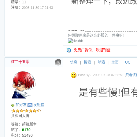
新整理一下，改进
精华：11
注册：
2005-11-30 17:21:43
伸懒腰原来是这么舒服的一件事呀！
免费广告位，欢迎刊登
红二十五军
|
信息
|
搜索
|
邮箱
|
主页
|
UC
Post By：2006-07-28 07:55:51 [
只看该
是有些慢!但有
加好友
发短信
共和国大将
等级：超级版主
帖子：
8170
积分：51490