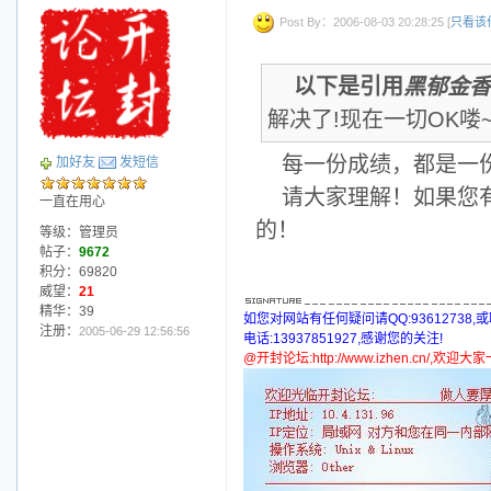
Post By：2006-08-03 20:28:25 [
只看该
以下是引用
黑郁金香
解决了!现在一切OK喽~
每一份成绩，都是一
加好友
发短信
请大家理解！如果您
一直在用心
的！
等级：管理员
帖子：
9672
积分：69820
威望：
21
精华：39
如您对网站有任何疑问请QQ:93612738,
注册：
2005-06-29 12:56:56
电话:13937851927,感谢您的关注!
@开封论坛:http://www.izhen.cn/,欢迎