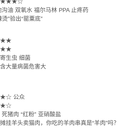
★★★☆
油 双氧水 福尔马林 PPA 止疼药
”验出“罂粟底”
★★
★★
寄生虫 细菌
含大量病菌危害大
☆ 公众
★☆
猪肉 “红粉” 亚硝酸盐
挂羊头卖猫肉，你吃的羊肉串真是“羊肉”吗？