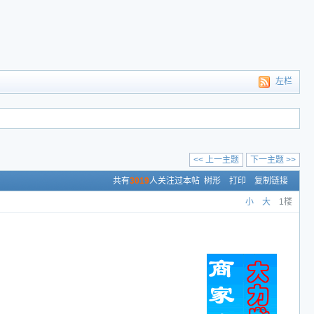
左栏
<< 上一主题
下一主题 >>
共有
3019
人关注过本帖
树形
打印
复制链接
小
大
1楼