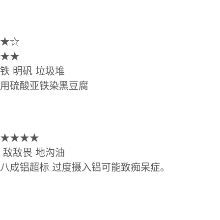
★☆
★★
 明矾 垃圾堆
硫酸亚铁染黑豆腐
★★★★
敌敌畏 地沟油
成铝超标 过度摄入铝可能致痴呆症。