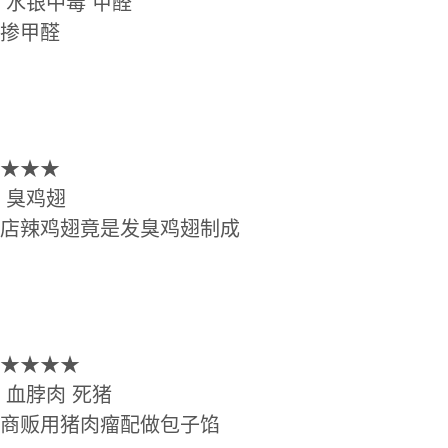
水银中毒 甲醛
掺甲醛
★★★
臭鸡翅
辣鸡翅竟是发臭鸡翅制成
★★★★
血脖肉 死猪
贩用猪肉瘤配做包子馅