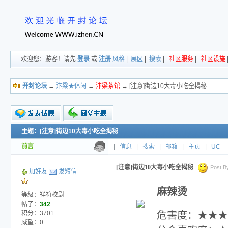
欢迎您：游客！请先
登录
或
注册
风格
|
展区
|
搜索
|
社区服务
|
社区设施
开封论坛
→
汴梁★休闲
→
汴梁茶馆
→ [注意]街边10大毒小吃全揭秘
主题：[注意]街边10大毒小吃全揭秘
新的主题
投票帖
前言
|
信息
|
搜索
|
邮箱
|
主页
|
UC
交易帖
小字报
[注意]街边10大毒小吃全揭秘
Post By
加好友
发短信
麻辣烫
等级：祥符校尉
帖子：
342
积分：3701
危害度：★★★
威望：0