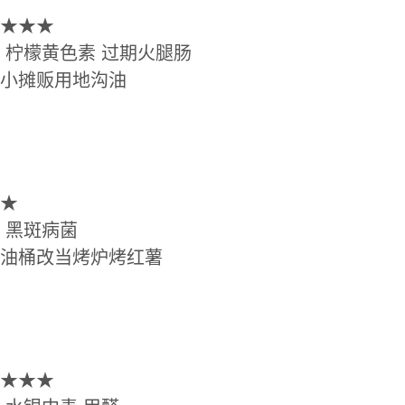
★★★
柠檬黄色素 过期火腿肠
小摊贩用地沟油
★
黑斑病菌
桶改当烤炉烤红薯
★★★