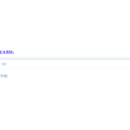
坚决清除)
UC
该作者
]