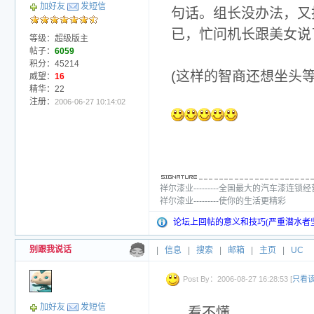
加好友
发短信
句话。组长没办法，又
已，忙问机长跟美女说
等级：超级版主
帖子：
6059
积分：45214
(这样的智商还想坐头
威望：
16
精华：22
注册：
2006-06-27 10:14:02
祥尔漆业---------全国最大的汽车漆连锁
祥尔漆业---------使你的生活更精彩
论坛上回帖的意义和技巧(严重潜水者
别跟我说话
|
信息
|
搜索
|
邮箱
|
主页
|
UC
Post By：2006-08-27 16:28:53 [
只看
加好友
发短信
看不懂