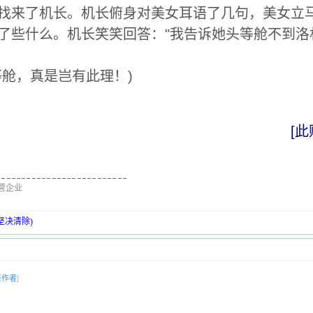
找来了机长。机长俯身对美女耳语了几句，美女立
了些什么。机长笑笑回答："我告诉她头等舱不到洛
等舱，真是岂有此理！)
[此
经营企业
坚决清除)
该作者
]