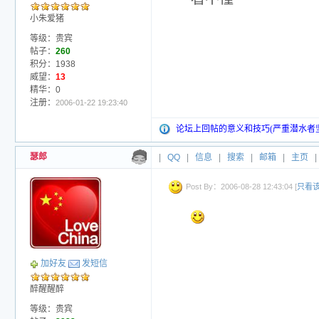
小朱爱猪
等级：贵宾
帖子：
260
积分：1938
威望：
13
精华：0
注册：
2006-01-22 19:23:40
论坛上回帖的意义和技巧(严重潜水者
瑟郎
|
QQ
|
信息
|
搜索
|
邮箱
|
主页
|
Post By：2006-08-28 12:43:04 [
只看
加好友
发短信
醉醒醒醉
等级：贵宾