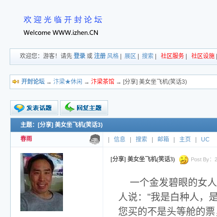
欢迎您：游客！请先
登录
或
注册
风格
|
展区
|
搜索
|
社区服务
|
社区设施
开封论坛
→
汴梁★休闲
→
汴梁茶馆
→ [分享] 美女坐飞机(笑话3)
主题：[分享] 美女坐飞机(笑话3)
新的主题
投票帖
春雨
|
信息
|
搜索
|
邮箱
|
主页
|
UC
交易帖
小字报
[分享] 美女坐飞机(笑话3)
Post By：20
一个金发碧眼的女人
人说："我是白种人，
您买的不是头等舱的票