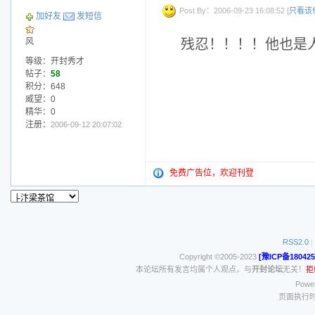
Post By：2006-09-23 16:08:52 [
只看该
加好友
发短信
风
残忍！！！！他也是
等级：开封秀才
帖子：
58
积分：648
威望：0
精华：0
注册：
2006-09-12 20:07:02
免费广告位，欢迎刊登
RSS2.0
|
Copyright ©2005-2023
[豫ICP备180425
本论坛所有发言均属个人观点，与
开封论坛
无关！
拒
Power
页面执行时间