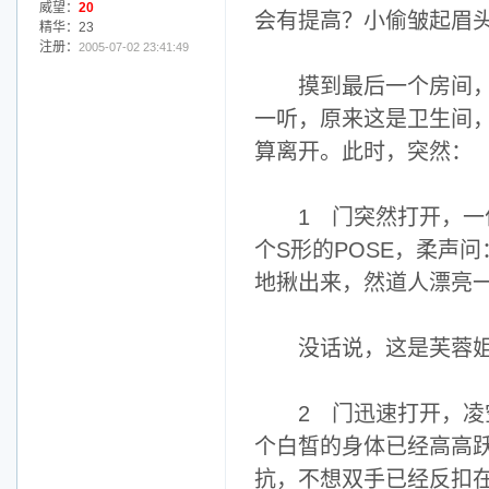
威望：
20
会有提高？小偷皱起眉
精华：23
注册：
2005-07-02 23:41:49
摸到最后一个房间，居
一听，原来这是卫生间
算离开。此时，突然：
1 门突然打开，一位
个S形的POSE，柔声
地揪出来，然道人漂亮
没话说，这是芙蓉
2 门迅速打开，凌空
个白皙的身体已经高高
抗，不想双手已经反扣