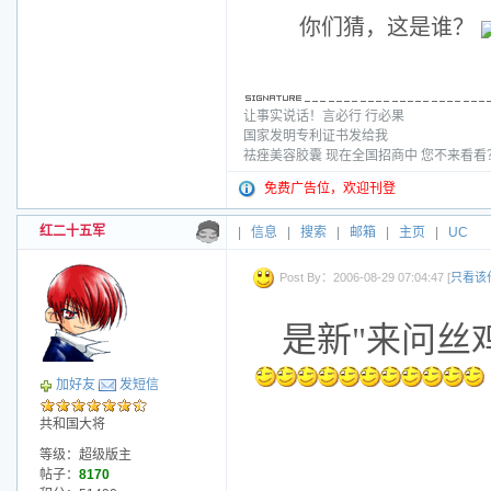
你们猜，这是谁？
让事实说话！言必行 行必果
国家发明专利证书发给我
祛痤美容胶囊 现在全国招商中 您不来看
免费广告位，欢迎刊登
红二十五军
|
信息
|
搜索
|
邮箱
|
主页
|
UC
Post By：2006-08-29 07:04:47 [
只看该
是新"来问丝鸡"
加好友
发短信
共和国大将
等级：超级版主
帖子：
8170