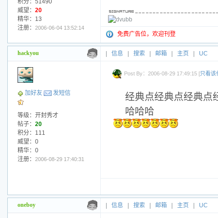
积分：51490
威望：
20
精华：13
注册：
2006-06-04 13:52:14
免费广告位，欢迎刊登
hackyou
|
信息
|
搜索
|
邮箱
|
主页
|
UC
Post By：2006-08-29 17:49:15 [
只看该
加好友
发短信
经典点经典点经典点
哈哈哈
等级：开封秀才
帖子：
20
积分：111
威望：0
精华：0
注册：
2006-08-29 17:40:31
oneboy
|
信息
|
搜索
|
邮箱
|
主页
|
UC