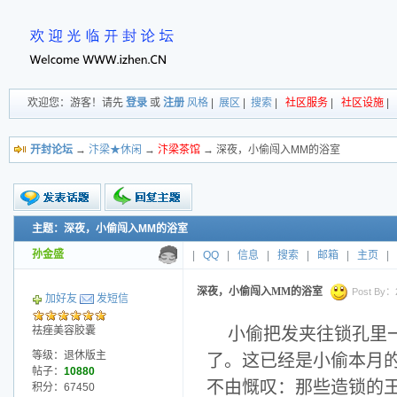
欢迎您：游客！请先
登录
或
注册
风格
|
展区
|
搜索
|
社区服务
|
社区设施
|
开封论坛
→
汴梁★休闲
→
汴梁茶馆
→ 深夜，小偷闯入MM的浴室
主题：深夜，小偷闯入MM的浴室
新的主题
投票帖
孙金盛
|
QQ
|
信息
|
搜索
|
邮箱
|
主页
|
交易帖
小字报
深夜，小偷闯入MM的浴室
Post By：2
加好友
发短信
祛痤美容胶囊
小偷把发夹往锁孔里
等级：退休版主
了。这已经是小偷本月
帖子：
10880
不由慨叹：那些造锁的
积分：67450