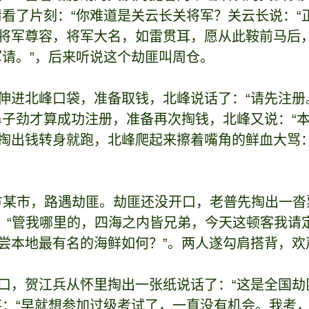
睛看了片刻：“你难道是关云长关将军？关云长说：“
将军尊容，将军大名，如雷贯耳，愿从此鞍前马后，
军请。”，后来听说这个劫匪叫周仓。
伸进北峰口袋，准备取钱，北峰说话了：“请先注册。
鼻子劲才算成功注册，准备再次掏钱，北峰又说：“
掏出钱转身就跑，北峰爬起来擦着嘴角的鲜血大骂：“
差南方某市，路遇劫匪。劫匪还没开口，老普先掏出一沓
普：“管我哪里的，四海之内皆兄弟，今天这顿客我请
尝本地最有名的海鲜如何？”。两人遂勾肩搭背，欢
口，贺江兵从怀里掏出一张纸说话了：“这是全国劫
笑：“早就想参加过级考试了，一直没有机会。我考，