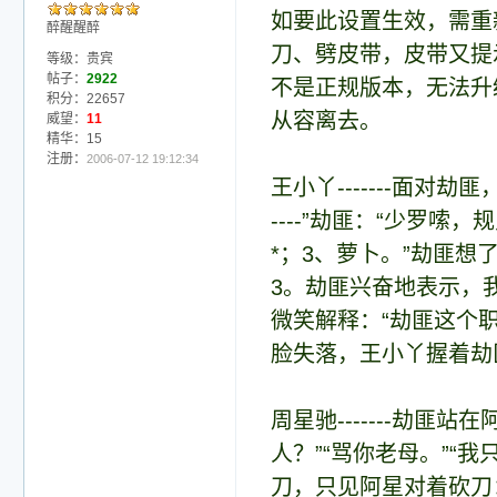
如要此设置生效，需重
醉醒醒醉
刀、劈皮带，皮带又提
等级：贵宾
帖子：
2922
不是正规版本，无法升
积分：22657
从容离去。
威望：
11
精华：15
注册：
2006-07-12 19:12:34
王小丫-------面
----”劫匪：“少罗
*；3、萝卜。”劫匪
3。劫匪兴奋地表示，
微笑解释：“劫匪这个
脸失落，王小丫握着劫
周星驰-------劫
人？”“骂你老母。”“
刀，只见阿星对着砍刀