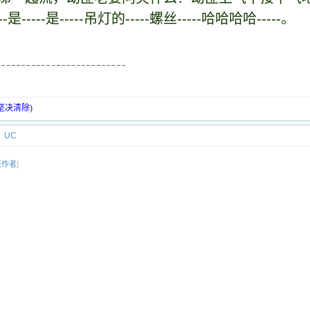
----是-----吊灯的-----螺丝-----哈哈哈哈-----。
坚决清除)
UC
该作者
]