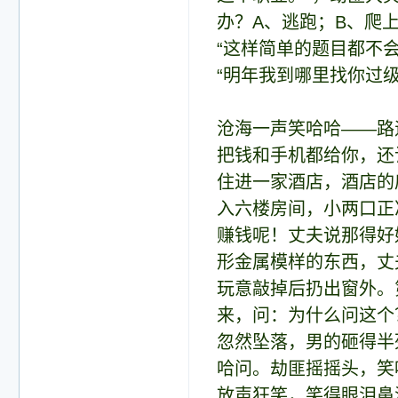
办？A、逃跑；B、爬
“这样简单的题目都不
“明年我到哪里找你过级
沧海一声笑哈哈——路
把钱和手机都给你，还
住进一家酒店，酒店的
入六楼房间，小两口正
赚钱呢！丈夫说那得好
形金属模样的东西，丈
玩意敲掉后扔出窗外。
来，问：为什么问这个
忽然坠落，男的砸得半
哈问。劫匪摇摇头，笑
放声狂笑，笑得眼泪鼻