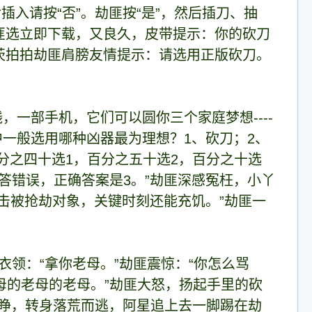
入请按“否”。劫匪按“是”，然后插刀、抽
匪选立即下载，又良久，皮带提示：你的砍刀
茨拍拍劫匪肩膀友情提示：请选用正版砍刀。
钱，一部手机，它们可以圆你三个家庭梦想----
程中一般选用哪种凶器最为理想？1、砍刀；2、
分之四十选1，百分之五十选2，百分之十选
答错误，正确答案是3。”劫匪深感冤枉，小丫
击被抢劫对象，关键时刻还能充饥。”劫匪一
匪衣领：“拿你老母。”劫匪震惊：“你怎么骂
老母的老母的老母。”劫匪大怒，扬起手里的砍
圆睁，转身落荒而逃，阿星追上去一脚踢在劫