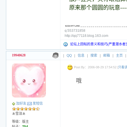
原来那个圆圆的玩意-----是-
q:553731858
http://qq77118.blog.163.com
论坛上回帖的意义和技巧(严重潜水者
19940628
|
QQ
|
信息
|
搜索
|
邮箱
|
主页
|
Post By：2006-08-29 17:54:52 [
只看
哦
加好友
发短信
ぁ雪泪ぁ
等级：版主
帖子：
754