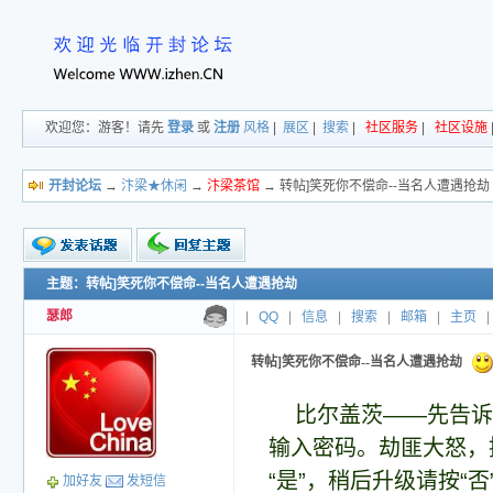
欢迎您：游客！请先
登录
或
注册
风格
|
展区
|
搜索
|
社区服务
|
社区设施
开封论坛
→
汴梁★休闲
→
汴梁茶馆
→ 转帖]笑死你不偿命--当名人遭遇抢劫
主题：转帖]笑死你不偿命--当名人遭遇抢劫
新的主题
投票帖
瑟郎
|
QQ
|
信息
|
搜索
|
邮箱
|
主页
|
交易帖
小字报
转帖]笑死你不偿命--当名人遭遇抢劫
比尔盖茨——先告诉
输入密码。劫匪大怒，
“是”，稍后升级请按
加好友
发短信