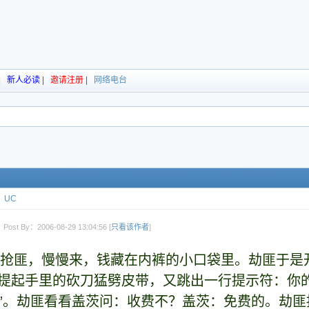
|
新人必读
|
邀请注册
|
网络电台
UC
Post By：2006-08-29 13:04:56 [
只看该作者
]
抢匪，慢慢来，钱藏在内裤的小口袋里。劫匪于是
提起手里的砍刀猛劈皮带，又跳出一行提示符：你
“否”。劫匪看看盖茨问：收费不？盖茨：免费的。劫匪