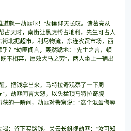
向难道就一劫匪尔！”劫匪仰天长叹。诸葛亮从
帮占天时，南街让黑虎帮占地利，先生可占人
东街北据超市，利尽物流，东连农贸市场，西
乎？”劫匪闻言，轰然跪地：“先生之言，顿
生既不相弃，愿效犬马之劳”，两人坐上一辆出
提醒，把钱拿出来。马特拉奇观察了一下周
★”，劫匪闻言大怒，以头猛顶马特拉奇腹
获的一瞬间，劫匪对警察说：“这个混蛋侮辱
喝：留下买路钱。关云长斜视劫匪：“汝可知