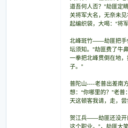
道吾何人否？”劫匪定
关将军大名，无奈未见
起编织袋，大喝：“将
北峰斑竹——劫匪把手
坛须知。”劫匪费了牛
一拳把北峰贯倒在地，
子。”
普陀山----老普出
想：“你哪里的？”老
天这顿客我请，走，尝
贺江兵——劫匪还没开
这个职业。”，劫匪大