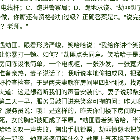
上电线杆；C、跑进警察局；D、跪地求饶。”劫匪想
会做，你厮还有资格参加过级？正确答案是C。”说
？老师。”
遇劫匪，眼看形势严峻，笑哈哈说：“我给你讲个笑
让你暴打一顿。如何？”劫匪点头同意。笑哈哈于是
房间陈设很简单，一个电视柜，一张沙发，一张宽
准备亲热，妻子说话了：我听说本地偷拍成风，把
好检查检查，于是两夫妻就在房间里四处翻找，找
夫道：这是想窃听我们的声音安装的*。妻子说那
第二天一早，服务员敲门进来笑容可掬的问：昨天
？服务员说：哦！是这样的，昨天你们楼下房间的
死，女的胸部被砸成了平原。”劫匪看着笑哈哈，半天
哈哈长叹一声失败，掏出手机钞票，劫匪愤怒地把
涕一起流，劫匪老婆问笑什么？劫匪上气不接下气