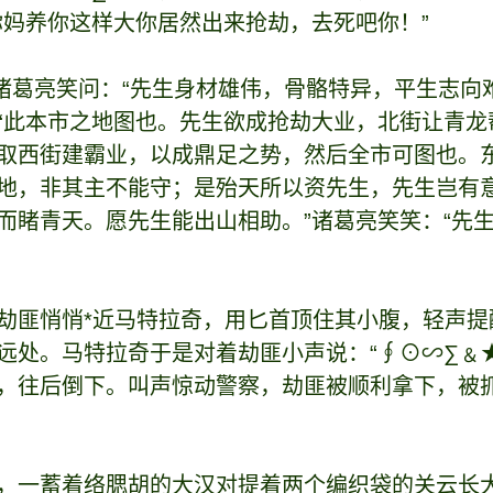
你妈养你这样大你居然出来抢劫，去死吧你！”
匪，诸葛亮笑问：“先生身材雄伟，骨骼特异，平生志
“此本市之地图也。先生欲成抢劫大业，北街让青龙
取西街建霸业，以成鼎足之势，然后全市可图也。
地，非其主不能守；是殆天所以资先生，先生岂有意
而睹青天。愿先生能出山相助。”诸葛亮笑笑：“先
劫匪悄悄*近马特拉奇，用匕首顶住其小腹，轻声
远处。马特拉奇于是对着劫匪小声说：“∮⊙∽∑﹠
，往后倒下。叫声惊动警察，劫匪被顺利拿下，被抓
，一蓄着络腮胡的大汉对提着两个编织袋的关云长大