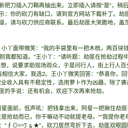
新把刀插入刀鞘再抽出来。立即插入请按“是”，稍后插
示：你的砍刀有缺口，请到官方网站下载补丁。劫
级，请与砍刀供应商联系。最后劫匪大哭跪地，盖
对劫匪，小丫面带微笑：“我的手袋里有一把木梳，两百块
嗦，规则我都知道。”王小丫：“请听题：劫匪在抢劫过
想了想，说要求助现场观众，于是问行人，街上行人百
我相信大家，我选2。王小丫微笑回答：“恭喜你，回
职业收入具有不稳定性，选用萝卜作为凶器，除了袭
匪的手说：还有机会，欢迎下次再来抢劫。
匪站在阿星面前，低声吼：把钱拿出来。阿星一把揪住劫
我只是抢劫而已，你干嘛动不动就提老母。”“我提你
：“∮⊙∽∑﹠★”，砍刀居然弯折下去，劫匪双眼