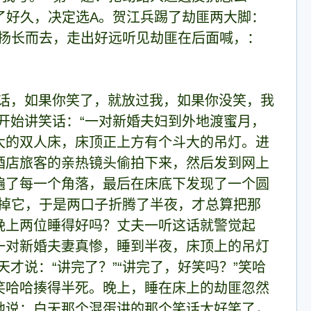
了好久，决定选A。贺江兵踢了劫匪两大脚：
完扬长而去，走出好远听见劫匪在后面喊，：
话，如果你笑了，就放过我，如果你没笑，我
开始讲笑话：“一对新婚夫妇到外地渡蜜月，
大的双人床，床顶正上方有个斗大的吊灯。进
酒店旅客的亲热镜头偷拍下来，然后发到网上
遍了每一个角落，最后在床底下发现了一个圆
敲掉它，于是两口子折腾了半夜，才总算把那
晚上两位睡得好吗？丈夫一听这话就警觉起
一对新婚夫妻真惨，睡到半夜，床顶上的吊灯
才说：“讲完了？”“讲完了，好笑吗？”笑哈
笑哈哈揍得半死。晚上，睡在床上的劫匪忽然
地说：白天那个混蛋讲的那个笑话太好笑了，