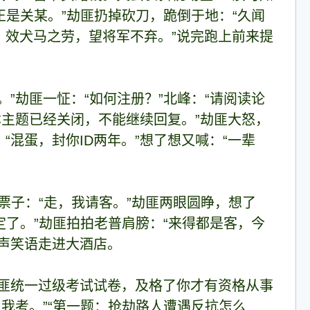
正是关某。”劫匪扔掉砍刀，跪倒于地：“久闻
效犬马之劳，望将军不弃。”说完跑上前来提
”劫匪一怔：“如何注册？”北峰：“请阅读论
本主题已经关闭，不能继续回复。”劫匪大怒，
混蛋，封你ID两年。”想了想又喊：“一辈
票子：“走，我请客。”劫匪两眼圆睁，想了
定了。”劫匪拍拍老普肩膀：“来得都是客，今
声笑语走进大酒店。
匪统一过级考试试卷，及格了你才有资格从事
我考。”“第一题：抢劫路人遭遇反抗怎么