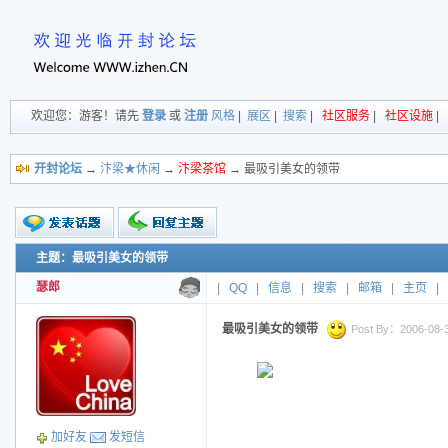
欢迎您：游客！请先
登录
或
注册
风格
|
展区
|
搜索
|
社区服务
|
社区设施
|
开封论坛
→
汴梁★休闲
→
汴梁茶馆
→ 最吸引美女的领带
主题：最吸引美女的领带
新的主题
投票帖
瑟郎
|
QQ
|
信息
|
搜索
|
邮箱
|
主页
|
交易帖
小字报
最吸引美女的领带
Post By：2006-08-31
加好友
发短信