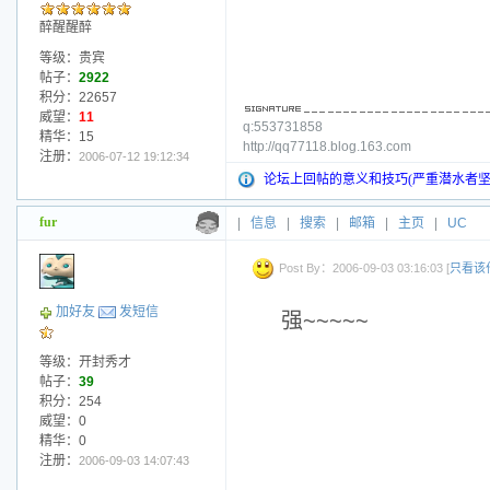
醉醒醒醉
等级：贵宾
帖子：
2922
积分：22657
威望：
11
q:553731858
精华：15
http://qq77118.blog.163.com
注册：
2006-07-12 19:12:34
论坛上回帖的意义和技巧(严重潜水者坚
fur
|
信息
|
搜索
|
邮箱
|
主页
|
UC
Post By：2006-09-03 03:16:03 [
只看该
加好友
发短信
强~~~~~
等级：开封秀才
帖子：
39
积分：254
威望：0
精华：0
注册：
2006-09-03 14:07:43