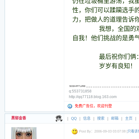
仍在垃圾桶里游荡，我
性，你们可以蹂躏选手
力，把做人的道理告诉
我想，全国的观众一
自我！他们挑战的是
最后祝你们俩：年
岁岁有良知！
q:553731858
http://qq77118.blog.163.com
免费广告位，欢迎刊登
黑郁金香
|
QQ
|
信息
|
搜索
|
邮箱
|
主页
|
Post By：2006-09-03 03:07:08 [
只看该