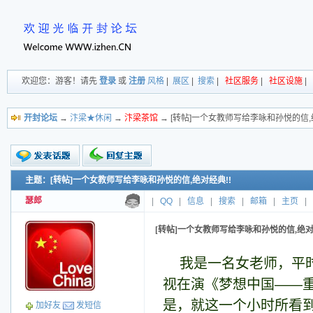
欢迎您：游客！请先
登录
或
注册
风格
|
展区
|
搜索
|
社区服务
|
社区设施
|
开封论坛
→
汴梁★休闲
→
汴梁茶馆
→ [转帖]一个女教师写给李咏和孙悦的信,
主题：[转帖]一个女教师写给李咏和孙悦的信,绝对经典!!
新的主题
投票帖
瑟郎
|
QQ
|
信息
|
搜索
|
邮箱
|
主页
|
交易帖
小字报
[转帖]一个女教师写给李咏和孙悦的信,绝对
我是一名女老师，平
视在演《梦想中国——
是，就这一个小时所看
加好友
发短信