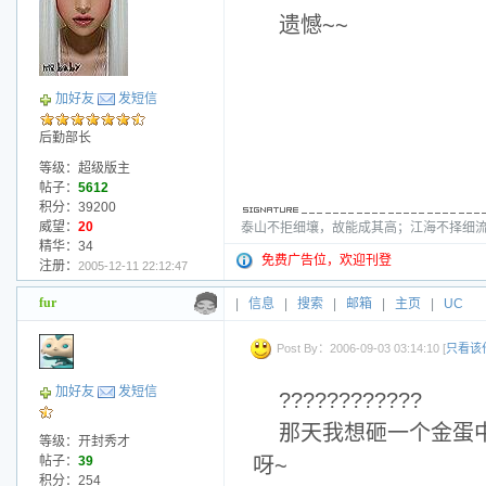
遗憾~~
加好友
发短信
后勤部长
等级：超级版主
帖子：
5612
积分：39200
威望：
20
泰山不拒细壤，故能成其高；江海不择细流
精华：34
免费广告位，欢迎刊登
注册：
2005-12-11 22:12:47
fur
|
信息
|
搜索
|
邮箱
|
主页
|
UC
Post By：2006-09-03 03:14:10 [
只看该
加好友
发短信
????????????
那天我想砸一个金蛋中
等级：开封秀才
帖子：
39
呀~
积分：254