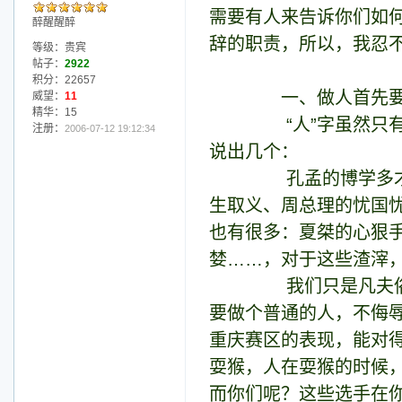
需要有人来告诉你们如
醉醒醒醉
辞的职责，所以，我忍
等级：贵宾
帖子：
2922
积分：22657
一、做人首先要对得
威望：
11
精华：15
“人”字虽然只有两
注册：
2006-07-12 19:12:34
说出几个：
孔孟的博学多才、史
生取义、周总理的忧国
也有很多：夏桀的心狠
婪……，对于这些渣滓，
我们只是凡夫俗子，
要做个普通的人，不侮辱
重庆赛区的表现，能对得
耍猴，人在耍猴的时候
而你们呢？这些选手在