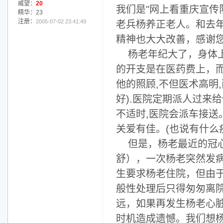
威望：
20
我们是"网上看重庆宣传
精华：23
注册：
2005-07-02 23:41:49
老兵杨养正老人。和去
精神也大大改善，感谢
杨老年纪大了，身体
的开支是在医药费上，
他的照顾,不但医术高明
好).医院定期派人过来
不适时,医院会派车接送
关爱有佳。(也说有什么
但是，杨老最近的冠
舒），一次杨老突然发
生要求杨老住院，但由
般性处理后只得匆匆离
远，如果再发生杨老心
时机造成遗憾。我们想