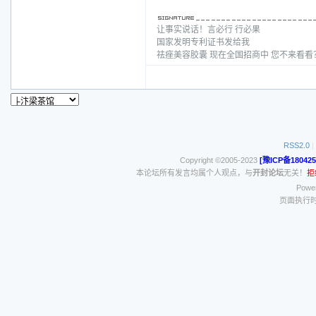
让事实说话！言必行 行必果
国家发明专利证书发给我
祛痤美容胶囊 现在全国招商中 您不来看
RSS2.0
|
Copyright ©2005-2023
[豫ICP备180425
本论坛所有发言均属个人观点，与
开封论坛
无关！
拒
Power
页面执行时间