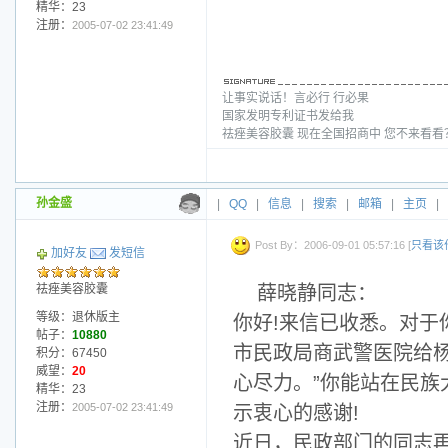
精华：23
注册：
2005-07-02 23:41:49
让事实说话！言必行 行必果
国家发明专利证书发给我
祛痤美容胶囊 现在全国招商中 您不来看
孙金盛
|
QQ
|
信息
|
搜索
|
邮箱
|
主页
|
Post By：2006-09-01 05:57:16 [
只看该
加好友
发短信
祛痤美容胶囊
薛晓静同志：
等级：退休版主
你好!来信已收悉。对于
帖子：
10880
市民政局商武警医院给
积分：67450
威望：
20
心尽力。”你能站在民
精华：23
注册：
2005-07-02 23:41:49
示衷心的感谢!
近日，民政部门的同志