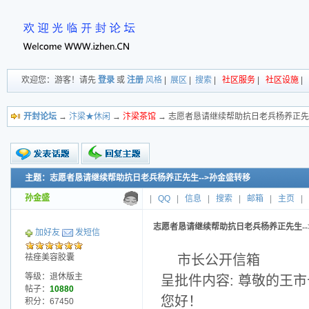
欢迎您：游客！请先
登录
或
注册
风格
|
展区
|
搜索
|
社区服务
|
社区设施
|
开封论坛
→
汴梁★休闲
→
汴梁茶馆
→ 志愿者恳请继续帮助抗日老兵杨养正先生
主题：志愿者恳请继续帮助抗日老兵杨养正先生-->孙金盛转移
新的主题
投票帖
孙金盛
|
QQ
|
信息
|
搜索
|
邮箱
|
主页
|
交易帖
小字报
志愿者恳请继续帮助抗日老兵杨养正先生--
加好友
发短信
祛痤美容胶囊
市长公开信箱
等级：退休版主
呈批件内容: 尊敬的王
帖子：
10880
您好！
积分：67450