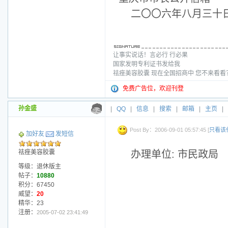
二〇〇六年八月三十
让事实说话！言必行 行必果
国家发明专利证书发给我
祛痤美容胶囊 现在全国招商中 您不来看
免费广告位，欢迎刊登
孙金盛
|
QQ
|
信息
|
搜索
|
邮箱
|
主页
|
Post By：2006-09-01 05:57:45 [
只看该
加好友
发短信
祛痤美容胶囊
办理单位: 市民政局
等级：退休版主
帖子：
10880
积分：67450
威望：
20
精华：23
注册：
2005-07-02 23:41:49