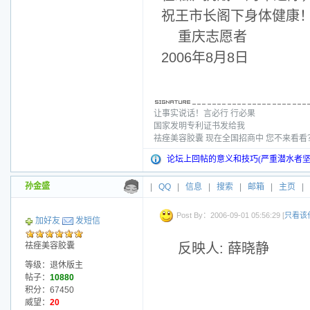
祝王市长阁下身体健康
重庆志愿者
2006年8月8日
让事实说话！言必行 行必果
国家发明专利证书发给我
祛痤美容胶囊 现在全国招商中 您不来看
论坛上回帖的意义和技巧(严重潜水者坚
孙金盛
|
QQ
|
信息
|
搜索
|
邮箱
|
主页
|
Post By：2006-09-01 05:56:29 [
只看该
加好友
发短信
祛痤美容胶囊
反映人: 薛晓静
等级：退休版主
帖子：
10880
积分：67450
威望：
20