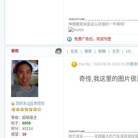
伸懒腰原来是这么舒服的一件事呀！
免费广告位，欢迎刊登
春雨
|
信息
|
搜索
|
邮箱
|
主页
|
UC
Post By：2006-09-05 10:03:25 [
只看该
奇怪,我这里的图片很
加好友
发短信
等级：超级版主
帖子：
6059
积分：45214
威望：
16
祥尔漆业---------全国最大的汽车漆连锁经