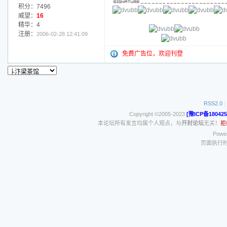
积分：7496
威望：
16
精华：4
注册：
2006-02-28 12:41:09
免费广告位，欢迎刊登
RSS2.0
|
Copyright ©2005-2023
[豫ICP备180425
本论坛所有发言均属个人观点，与
开封论坛
无关！
拒
Power
页面执行时间