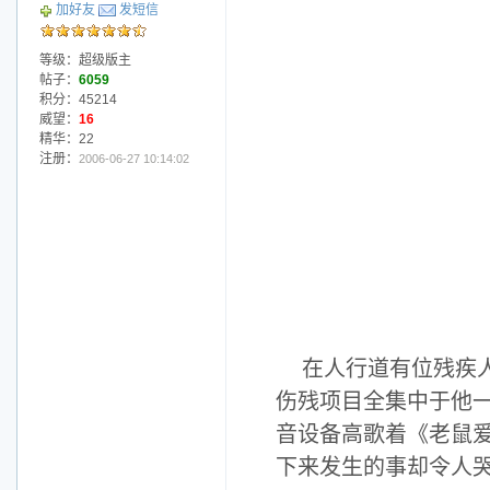
加好友
发短信
等级：超级版主
帖子：
6059
积分：45214
威望：
16
精华：22
注册：
2006-06-27 10:14:02
在人行道有位残疾
伤残项目全集中于他一
音设备高歌着《老鼠
下来发生的事却令人哭笑不得