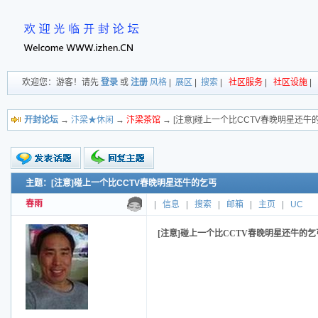
欢迎您：游客！请先
登录
或
注册
风格
|
展区
|
搜索
|
社区服务
|
社区设施
|
开封论坛
→
汴梁★休闲
→
汴梁茶馆
→ [注意]碰上一个比CCTV春晚明星还牛
主题：[注意]碰上一个比CCTV春晚明星还牛的乞丐
新的主题
投票帖
春雨
|
信息
|
搜索
|
邮箱
|
主页
|
UC
交易帖
小字报
[注意]碰上一个比CCTV春晚明星还牛的乞