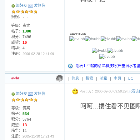
加好友
发短信
婉婉．．．
等级：贵宾
帖子：
1300
积分：7496
威望：
16
精华：4
注册：
2006-02-28 12:41:09
论坛上回帖的意义和技巧(严重潜水者坚
awbt
|
信息
|
搜索
|
邮箱
|
主页
|
UC
Post By：2006-09-03 09:59:29 [
只看该
加好友
发短信
呵呵...搂住看不见图
等级：贵宾
帖子：
534
积分：5764
威望：
13
精华：11
注册：
2005-11-30 17:21:43