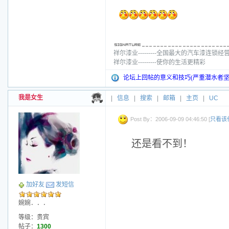
祥尔漆业---------全国最大的汽车漆连锁经
祥尔漆业---------使你的生活更精彩
论坛上回帖的意义和技巧(严重潜水者坚
我是女生
|
信息
|
搜索
|
邮箱
|
主页
|
UC
Post By：2006-09-09 04:46:50 [
只看该
还是看不到！
加好友
发短信
婉婉．．．
等级：贵宾
帖子：
1300