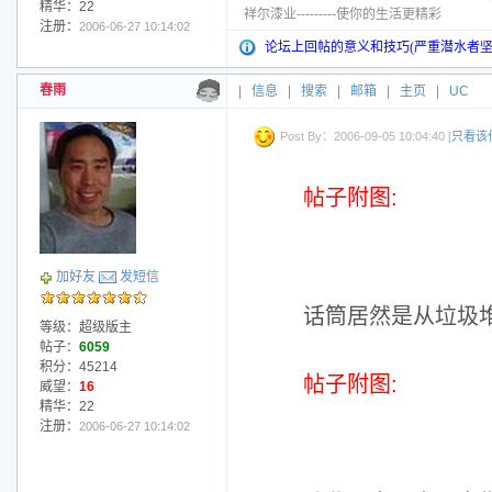
精华：22
祥尔漆业---------使你的生活更精彩
注册：
2006-06-27 10:14:02
论坛上回帖的意义和技巧(严重潜水者坚
春雨
|
信息
|
搜索
|
邮箱
|
主页
|
UC
Post By：2006-09-05 10:04:40 [
只看该
帖子附图:
加好友
发短信
话筒居然是从垃圾
等级：超级版主
帖子：
6059
积分：45214
帖子附图:
威望：
16
精华：22
注册：
2006-06-27 10:14:02