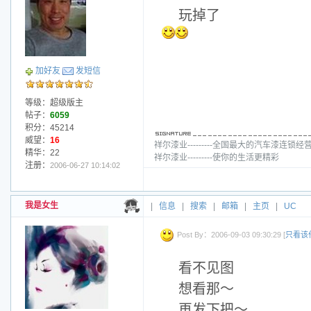
玩掉了
加好友
发短信
等级：超级版主
帖子：
6059
积分：45214
威望：
16
祥尔漆业---------全国最大的汽车漆连锁经
精华：22
祥尔漆业---------使你的生活更精彩
注册：
2006-06-27 10:14:02
我是女生
|
信息
|
搜索
|
邮箱
|
主页
|
UC
Post By：2006-09-03 09:30:29 [
只看该
看不见图
想看那～
再发下把～