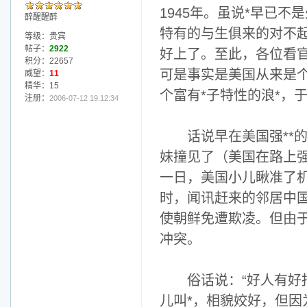
1945年。虽说*早已
醉醒醒醉
特有的与生俱来的对不
等级：贵宾
帖子：
2922
好上了。至此，各位看
积分：22657
可是事实是美国从来是个
威望：
11
精华：15
个富有*子特性的浪*，
注册：
2006-07-12 19:12:34
话说早在美国强**的
妹撞见了（美国在路上强
一日，美国小儿瞅准了
时，闻讯赶来的邻居中国
使朝鲜免遭欺凌。但由
冲突。
俗话说：“好人有好报
儿叫*，相貌姣好，但