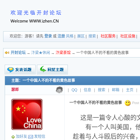
欢迎您：游客！请先
登录
或
注册
风格
|
展区
|
搜索
|
社区服务
|
社区设施
|
开封论坛
→
汴梁★休闲
→
汴梁茶馆
→ 一个中国人不的不看的黄色故事
主题：一个中国人不的不看的黄色故事
新的主题
投票帖
瑟郎
|
QQ
|
信息
|
搜索
|
邮箱
|
主页
|
交易帖
小字报
一个中国人不的不看的黄色故事
Post 
这是一篇令人心酸的
有一个人叫美国，他自
趁着与人斗殴后的兴奋，
加好友
发短信