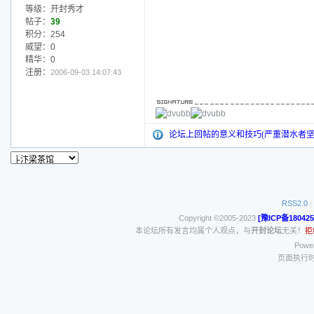
等级：开封秀才
帖子：
39
积分：254
威望：0
精华：0
注册：
2006-09-03 14:07:43
论坛上回帖的意义和技巧(严重潜水者坚
RSS2.0
|
Copyright ©2005-2023
[豫ICP备180425
本论坛所有发言均属个人观点，与
开封论坛
无关！
拒
Power
页面执行时间