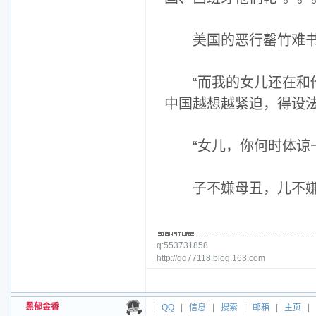
美国的恶行罄竹难书
“而我的女儿还在和他
中国越想越紧迫，得设法
“女儿，你何时体谅一
子不嫌母丑，儿不嫌
q:553731858
http://qq77118.blog.163.com
黑郁金香
|
QQ
|
信息
|
搜索
|
邮箱
|
主页
|