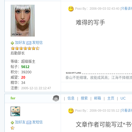
Post By：2006-09-03 02:43:40 [
只看该
难得的写手
加好友
发短信
后勤部长
等级：超级版主
帖子：
5612
积分：39200
威望：
20
泰山不拒细壤，故能成其高；江海不择细流
精华：34
注册：
2005-12-11 22:12:47
fur
|
信息
|
搜索
|
邮箱
|
主页
|
UC
Post By：2006-09-03 02:55:12 [
只看该
加好友
发短信
文章作者可能写过*书