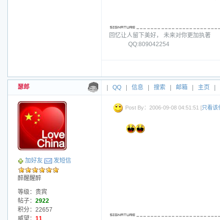
回忆让人留下美好， 未来对你更加执著
QQ:809042254
瑟郎
|
QQ
|
信息
|
搜索
|
邮箱
|
主页
|
Post By：2006-09-08 04:51:51 [
只看该
加好友
发短信
醉醒醒醉
等级：贵宾
帖子：
2922
积分：22657
威望：
11