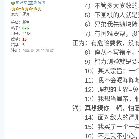
加好友
发短信
4）不管多大岁数的人
爱海上游泳
5）下围棋的人就是
等级：版主
6）兄弟我先抛块砖
帖子：
626
7）有困难要帮，没有
积分：4364
威望：
15
正为：有危险要救，没
精华：5
注册：
2006-04-26 20:48:07
8）俺从不写错字，
9）智力测验就是要
10）某人宗旨：一个
11）我不会眼睁睁地
12）理想的世界=免
13）我想当皇帝，怕
锅；真想揍你一顿，怕
14）面对敌人的严刑
15）我买了一个一英
16）不是我不小心，