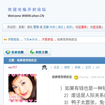
欢迎您：游客！请先
登录
或
注册
风格
|
展区
|
搜索
|
社区服务
|
社区设施
|
开封论坛
→
汴梁★休闲
→
汴梁茶馆
→ 经典常用俏皮话
主题：经典常用俏皮话
新的主题
投票帖
nys717
|
信息
|
搜索
|
邮箱
|
主页
|
UC
交易帖
小字报
经典常用俏皮话
Post By：2006-09-08 0
）如果有钱也是一种
2）废话是人际关系
3）鸭子太嚣张，兔子