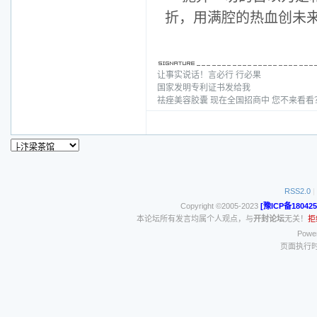
折，用满腔的热血创未
让事实说话！言必行 行必果
国家发明专利证书发给我
祛痤美容胶囊 现在全国招商中 您不来看
RSS2.0
|
Copyright ©2005-2023
[豫ICP备180425
本论坛所有发言均属个人观点，与
开封论坛
无关！
拒
Power
页面执行时间