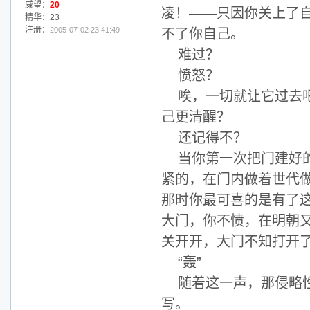
威望：
20
凌！——只因你关上了
精华：23
注册：
2005-07-02 23:41:49
不了你自己。
难过？
愤怒？
唉，一切就让它过去
己更清醒？
还记得不？
当你第一次把门建好
紧的，在门内做着世代
那时你最可喜的是有了
大门，你不愤，在明朝
关开开，大门不知打开
“轰”
随着这一声，那侵略
写。