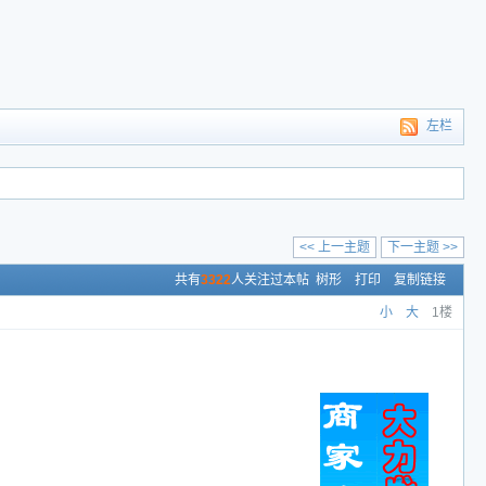
左栏
<< 上一主题
下一主题 >>
共有
3322
人关注过本帖
树形
打印
复制链接
小
大
1楼