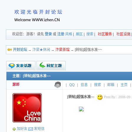
欢迎您：游客！请先
登录
或
注册
风格
|
展区
|
搜索
|
社区服务
|
社区设施
开封论坛
→
汴梁★休闲
→
汴梁茶馆
→ [转帖]超强水准~~
主题：[转帖]超强水准~~
新的主题
投票帖
瑟郎
|
QQ
|
信息
|
搜索
|
邮箱
|
主页
|
交易帖
小字报
[转帖]超强水准~~
Post By：2006-09-17
加好友
发短信