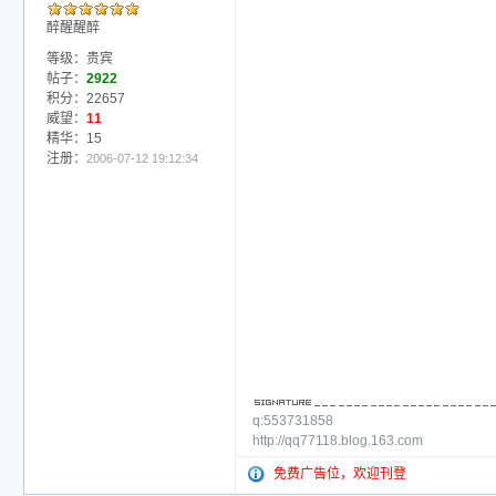
醉醒醒醉
等级：贵宾
帖子：
2922
积分：22657
威望：
11
精华：15
注册：
2006-07-12 19:12:34
q:553731858
http://qq77118.blog.163.com
免费广告位，欢迎刊登