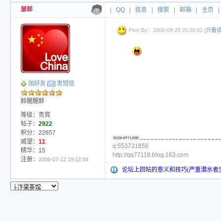
瑟郎
|
QQ
|
信息
|
搜索
|
邮箱
|
主页
|
Post By：2006-09-29 20:26:02 [
只看
加好友
发短信
醉醒醒醉
等级：贵宾
帖子：
2922
积分：22657
威望：
11
q:553731858
精华：15
http://qq77118.blog.163.com
注册：
2006-07-12 19:12:34
论坛上回帖的意义和技巧(严重潜水者