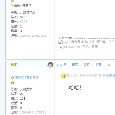
ㄨ绝情♂绝爱ㄨ
等级：开封城守尉
帖子：
583
积分：4022
威望：
1
精华：3
注册：
2006-07-31 03:14:29
我軴長江頭，君軴長江娓。日日
QQ:410049856 手机：暂无
风水
|
信息
|
搜索
|
邮箱
|
主页
|
UC
Post By：2006-09-24 17:18:36 [
只看
加好友
发短信
哈哈！
等级：开封秀才
帖子：
29
积分：151
威望：0
精华：0
注册：
2006-09-24 15:56:31