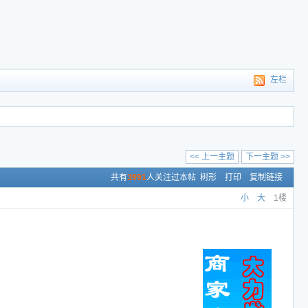
左栏
<< 上一主题
下一主题 >>
共有
3991
人关注过本帖
树形
打印
复制链接
小
大
1楼