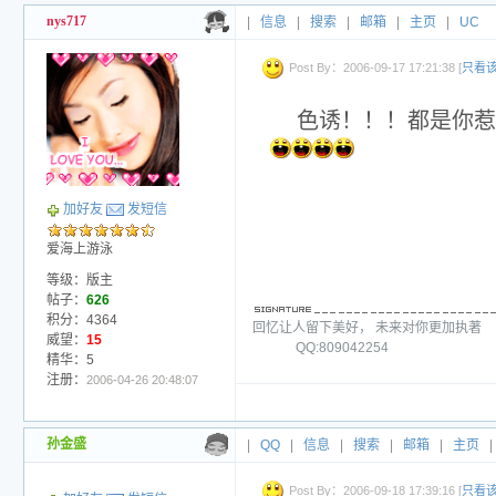
nys717
|
信息
|
搜索
|
邮箱
|
主页
|
UC
Post By：2006-09-17 17:21:38 [
只看
色诱！！！都是你惹
加好友
发短信
爱海上游泳
等级：版主
帖子：
626
积分：4364
回忆让人留下美好， 未来对你更加执著
威望：
15
QQ:809042254
精华：5
注册：
2006-04-26 20:48:07
孙金盛
|
QQ
|
信息
|
搜索
|
邮箱
|
主页
|
Post By：2006-09-18 17:39:16 [
只看