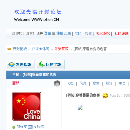
欢迎您：游客！请先
登录
或
注册
风格
|
展区
|
搜索
|
社区服务
|
社区设施
开封论坛
→
汴梁★休闲
→
汴梁茶馆
→ [转帖]穿着暴露的危害
主题：[转帖]穿着暴露的危害
新的主题
投票帖
瑟郎
|
QQ
|
信息
|
搜索
|
邮箱
|
主页
|
交易帖
小字报
[转帖]穿着暴露的危害
Post By：2006-
加好友
发短信