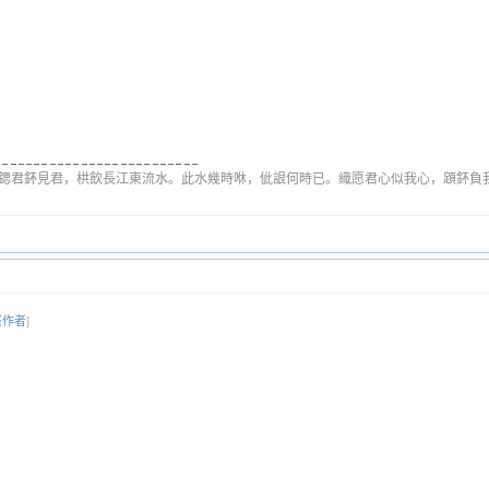
鍶君鈈見君，栱飲長江東流水。此水幾時咻，佌詪何時已。織愿君心似我心，顁鈈負
该作者
]