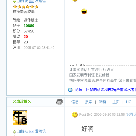
加好友
发短信
祛痤美容胶囊
等级：退休版主
帖子：
10880
积分：67450
威望：
20
精华：23
注册：
2005-07-02 23:41:49
让事实说话！言必行 行必果
国家发明专利证书发给我
祛痤美容胶囊 现在全国招商中 您不来看
论坛上回帖的意义和技巧(严重潜水者
ㄨ血玫瑰ㄨ
|
信息
|
搜索
|
邮箱
|
主页
|
UC
Post By：2006-09-20 03:22:58 [
只看
好啊
加好友
发短信