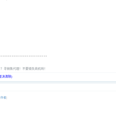
看？寻销售代理！不要错失商机哟！
坚决清除)
该作者
]