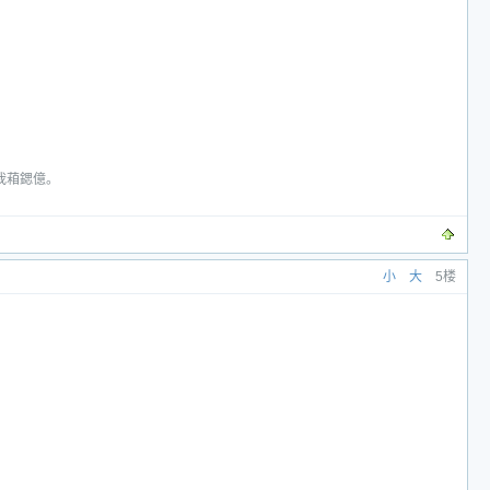
我葙鍶億。
小
大
5楼