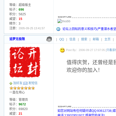
等级：超级版主
帖子：
696
积分：5825
威望：
15
精华：3
注册：
2005-09-25 13:41:57
论坛上回帖的意义和技巧(严重潜水者坚
追梦无极限
|
QQ
|
信息
|
搜索
|
邮箱
|
主页
|
Post By：2006-09-27 17:07:05 [
只看该
值得庆贺，还曾经是
欢迎你的加入！
加好友
发短信
一直在用心
等级：管理员
帖子：
9672
积分：69820
如您对网站有任何疑问请QQ:93612738,
威望：
21
电话:13937851927,感谢您的关注!