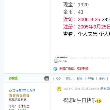
现金：1920
金币：43
近访：2006-9-25
23:
注册：2005年9月25
查看：
个人文集
个人
免费广告位，欢迎刊登
孙金盛
|
QQ
|
信息
|
搜索
|
邮箱
|
主页
|
Post By：2006-09-25 23:50:06 [
只看该
加好友
发短信
祛痤美容胶囊
祝您id生日快乐
等级：退休版主