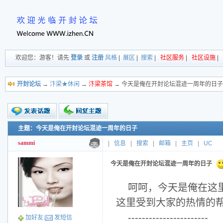
欢迎您：游客！请先
登录
或
注册
风格
|
展区
|
搜索
|
社区服务
|
社区设施
|
开封论坛
→
汴梁★休闲
→
汴梁茶馆
→ 今天是俺在开封论坛混迹一周年的日子
主题：今天是俺在开封论坛混迹一周年的日子
新的主题
投票帖
sammi
|
信息
|
搜索
|
邮箱
|
主页
|
UC
交易帖
小字报
今天是俺在开封论坛混迹一周年的日子
呵呵，今天是俺在这
这里受到大家的热情的
-----------------------
加好友
发短信