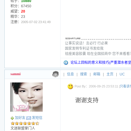
帖子：
10880
积分：67450
威望：
20
精华：23
注册：
2005-07-02 23:41:49
让事实说话！言必行 行必果
国家发明专利证书发给我
祛痤美容胶囊 现在全国招商中 您不来看
论坛上回帖的意义和技巧(严重潜水者坚
sammi
|
信息
|
搜索
|
邮箱
|
主页
|
UC
Post By：2006-09-25 23:53:11 [
只看该
谢谢支持
加好友
发短信
文迷联盟掌门人