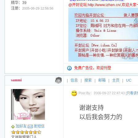
精华：39
@开封论坛:http://www.izhen.cn/,欢迎
注册：
2005-06-29 12:56:56
免费广告位，欢迎刊登
sammi
|
信息
|
搜索
|
邮箱
|
主页
|
UC
Post By：2006-09-27 22:47:43 [
只看该
谢谢支持
以后我会努力的
加好友
发短信
文迷联盟掌门人