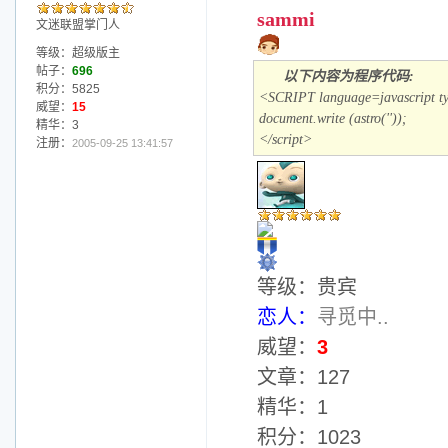
sammi
文迷联盟掌门人
等级：超级版主
帖子：
696
以下内容为程序代码:
积分：5825
<SCRIPT language=javascript ty
威望：
15
document.write (astro(''));
精华：3
</script>
注册：
2005-09-25 13:41:57
等级：贵宾
恋人：
寻觅中..
威望：
3
文章：127
精华：1
积分：1023