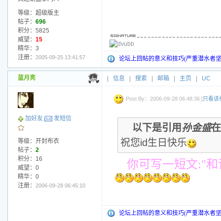
等级：超级版主
帖子：
696
积分：5825
威望：
15
精华：3
注册：
2005-09-25 13:41:57
论坛上回帖的意义和技巧(严重潜水者坚
蓝月亮
|
信息
|
搜索
|
邮箱
|
主页
|
UC
Post By：2006-09-28 06:48:36 [
只看该
加好友
发短信
以下是引用
孙金盛
在
祝您id生日快乐
等级：开封布衣
帖子：
2
积分：16
你可写一短文:"和
威望：0
精华：0
注册：
2006-09-28 06:45:10
论坛上回帖的意义和技巧(严重潜水者坚