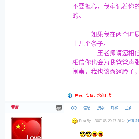
不要担心，我牢记着你
的。
如果我在两个时辰之
上几个条子。
王老师请您相信我，
相信你也会为我爸爸声张
闹事，我也该露露脸了
免费广告位，欢迎刊登
零度
|
QQ
|
信息
|
搜索
|
邮箱
|
主页
|
Post By：2007-03-20 17:26:34 [
只看该