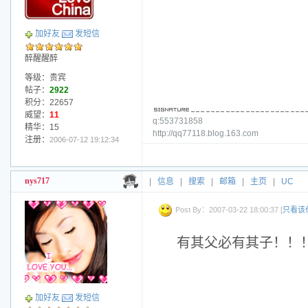
加好友
发短信
醉醒醒醉
等级：贵宾
帖子：
2922
积分：22657
威望：
11
q:553731858
精华：15
http://qq77118.blog.163.com
注册：
2006-07-12 19:12:34
nys717
|
信息
|
搜索
|
邮箱
|
主页
|
UC
Post By：2007-03-22 18:00:37 [
只看该
有其父必有其子！！
加好友
发短信