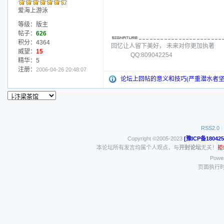
爱海上游泳
等级：版主
帖子：
626
积分：4364
回忆让人留下美好， 未来对你更加执著
威望：
15
QQ:809042254
精华：5
注册：
2006-04-26 20:48:07
论坛上回帖的意义和技巧(严重潜水者坚
RSS2.0
|
Copyright ©2005-2023
[豫ICP备180425
本论坛所有发言均属个人观点，与
开封论坛
无关！
拒
Power
页面执行时间