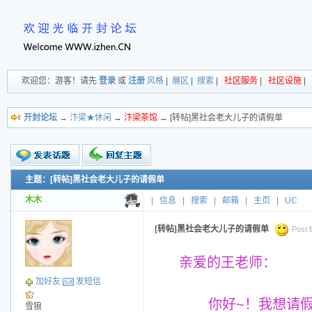
欢迎您：游客！请先
登录
或
注册
风格
|
展区
|
搜索
|
社区服务
|
社区设施
|
开封论坛
→
汴梁★休闲
→
汴梁茶馆
→ [转帖]黑社会老大儿子的请假单
主题：[转帖]黑社会老大儿子的请假单
新的主题
投票帖
木木
|
信息
|
搜索
|
邮箱
|
主页
|
UC
交易帖
小字报
[转帖]黑社会老大儿子的请假单
Post 
亲爱的王老师：
加好友
发短信
你好~！我想请假，
雪狼