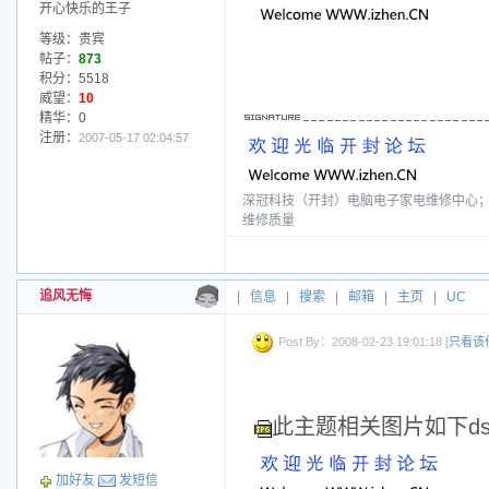
开心快乐的王子
等级：贵宾
帖子：
873
积分：5518
威望：
10
精华：0
注册：
2007-05-17 02:04:57
深冠科技（开封）电脑电子家电维修中心；电话
维修质量
追风无悔
|
信息
|
搜索
|
邮箱
|
主页
|
UC
Post By：2008-02-23 19:01:18 [
只看该
此主题相关图片如下dscf
加好友
发短信