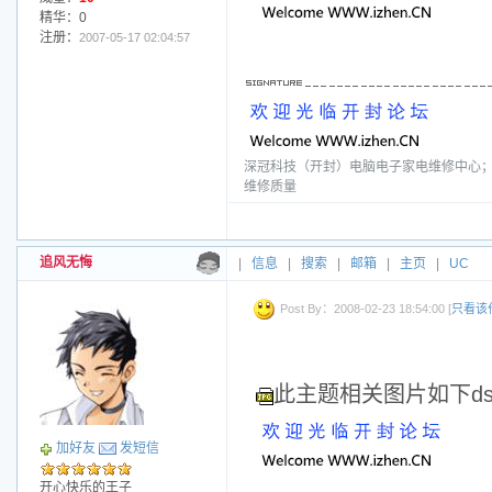
精华：0
注册：
2007-05-17 02:04:57
深冠科技（开封）电脑电子家电维修中心；电话
维修质量
追风无悔
|
信息
|
搜索
|
邮箱
|
主页
|
UC
Post By：2008-02-23 18:54:00 [
只看该
此主题相关图片如下dscf
加好友
发短信
开心快乐的王子