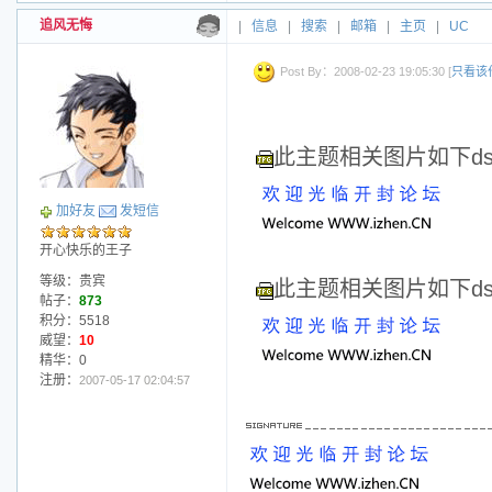
追风无悔
|
信息
|
搜索
|
邮箱
|
主页
|
UC
Post By：2008-02-23 19:05:30 [
只看该
此主题相关图片如下dscf
加好友
发短信
开心快乐的王子
等级：贵宾
此主题相关图片如下dscf
帖子：
873
积分：5518
威望：
10
精华：0
注册：
2007-05-17 02:04:57