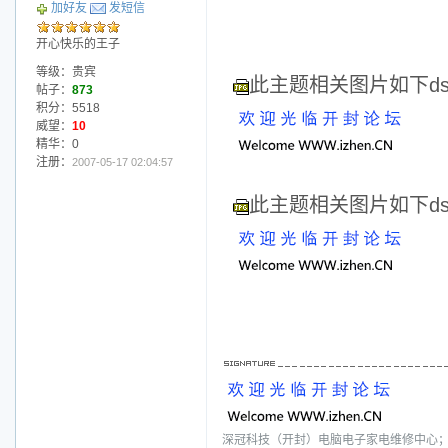
加好友
发短信
开心快乐的王子
等级：贵宾
此主题相关图片如下dscf
帖子：
873
积分：5518
威望：
10
精华：0
注册：
2007-05-17 02:04:57
此主题相关图片如下dscf
深冠科技（开封）电脑电子家电维修中心；电话