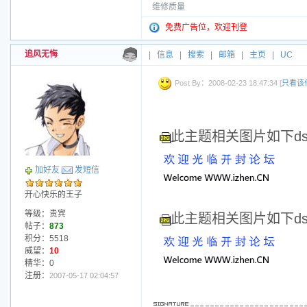
维修质量
免费广告位，欢迎刊登
追风无悔
|
信息
|
搜索
|
邮箱
|
主页
|
UC
Post By：2008-02-23 18:47:34 [
只看该
此主题相关图片如下dscf
加好友
发短信
开心快乐的王子
等级：贵宾
此主题相关图片如下dscf
帖子：
873
积分：5518
威望：
10
精华：0
注册：
2007-05-17 02:04:57