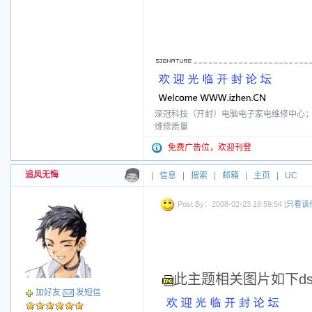
深冠科技（开封）电脑电子家电维修中心；电话
维修质量
免费广告位，欢迎刊登
追风无悔
|
信息
|
搜索
|
邮箱
|
主页
|
UC
Post By：2008-02-23 18:59:54 [
只看该
此主题相关图片如下dscf
加好友
发短信