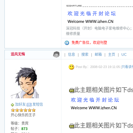
深冠科技（开封）电脑电子家电维修中心；电话
维修质量
免费广告位，欢迎刊登
追风无悔
|
信息
|
搜索
|
邮箱
|
主页
|
UC
Post By：2008-02-23 19:11:05 [
只看该
此主题相关图片如下dscf
加好友
发短信
开心快乐的王子
等级：贵宾
此主题相关图片如下dscf
帖子：
873