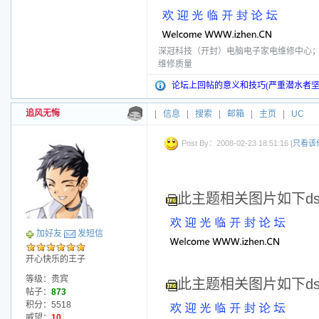
深冠科技（开封）电脑电子家电维修中心；电话
维修质量
论坛上回帖的意义和技巧(严重潜水者坚
追风无悔
|
信息
|
搜索
|
邮箱
|
主页
|
UC
Post By：2008-02-23 18:51:16 [
只看该
此主题相关图片如下dscf
加好友
发短信
开心快乐的王子
等级：贵宾
此主题相关图片如下dscf
帖子：
873
积分：5518
威望：
10