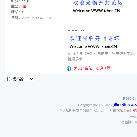
积分：5518
威望：
10
精华：0
注册：
2007-05-17 02:04:57
深冠科技（开封）电脑电子家电维修中心；电话
维修质量
免费广告位，欢迎刊登
RSS2.0
|
Copyright ©2005-2023
[豫ICP备180425
本论坛所有发言均属个人观点，与
开封论坛
无关！
拒
Power
页面执行时间