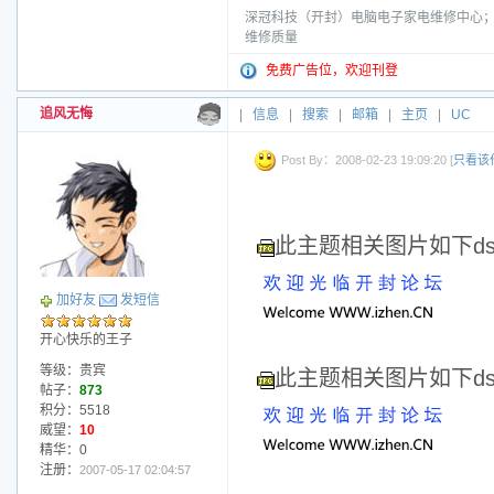
深冠科技（开封）电脑电子家电维修中心；电话
维修质量
免费广告位，欢迎刊登
追风无悔
|
信息
|
搜索
|
邮箱
|
主页
|
UC
Post By：2008-02-23 19:09:20 [
只看该
此主题相关图片如下dscf
加好友
发短信
开心快乐的王子
等级：贵宾
此主题相关图片如下dscf
帖子：
873
积分：5518
威望：
10
精华：0
注册：
2007-05-17 02:04:57