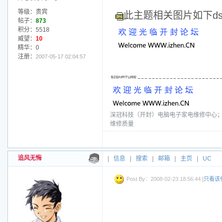
等级：贵宾
此主题相关图片如下dscf5
帖子：
873
积分：5518
威望：
10
精华：0
注册：
2007-05-17 02:04:57
深冠科技（开封）电脑电子家电维修中心；电话
维修质量
追风无悔
|
信息
|
搜索
|
邮箱
|
主页
|
UC
Post By：2008-02-23 18:56:44 [
只看该