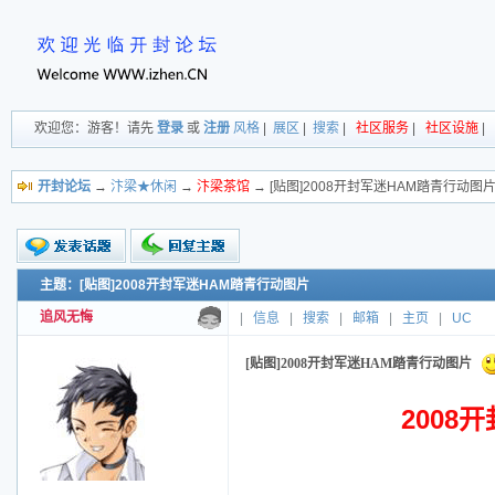
欢迎您：游客！请先
登录
或
注册
风格
|
展区
|
搜索
|
社区服务
|
社区设施
|
开封论坛
→
汴梁★休闲
→
汴梁茶馆
→ [贴图]2008开封军迷HAM踏青行动图
主题：[贴图]2008开封军迷HAM踏青行动图片
新的主题
投票帖
追风无悔
|
信息
|
搜索
|
邮箱
|
主页
|
UC
交易帖
小字报
[贴图]2008开封军迷HAM踏青行动图片
2008