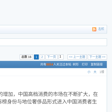
左栏
总数 16
1
2
下一页
<< 上一主题
下一主题 >>
共有
8854
人关注过本帖
树形
打印
复制链接
小
大
1楼
的增加，中国高档消费的市场在不断扩大，在
标榜身份与地位奢侈品形式进入中国消费者生