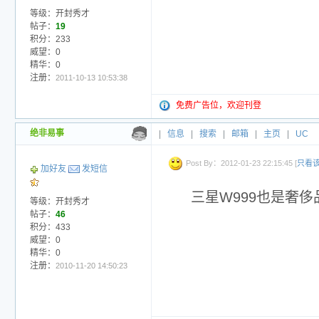
等级：开封秀才
帖子：
19
积分：233
威望：0
精华：0
注册：
2011-10-13 10:53:38
免费广告位，欢迎刊登
绝非易事
|
信息
|
搜索
|
邮箱
|
主页
|
UC
Post By：2012-01-23 22:15:45 [
只看
加好友
发短信
三星W999也是奢
等级：开封秀才
帖子：
46
积分：433
威望：0
精华：0
注册：
2010-11-20 14:50:23