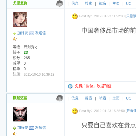
尤里复仇
|
信息
|
搜索
|
邮箱
|
主页
|
UC
Post By：2012-01-23 11:52:00 [
只看
中国奢侈品市场的前
加好友
发短信
等级：开封秀才
帖子：
23
积分：265
威望：0
精华：0
注册：
2011-10-13 10:39:19
免费广告位，欢迎刊登
撑起这些
|
信息
|
搜索
|
邮箱
|
主页
|
UC
Post By：2012-01-23 15:35:50 [
只看
只要自己喜欢在贵点
加好友
发短信