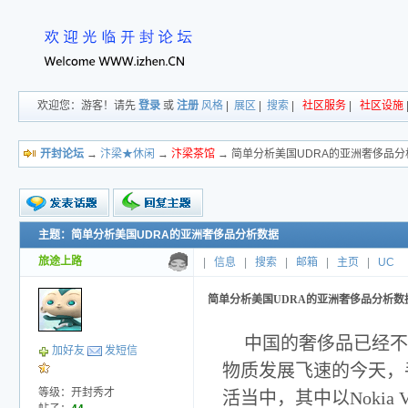
欢迎您：游客！请先
登录
或
注册
风格
|
展区
|
搜索
|
社区服务
|
社区设施
开封论坛
→
汴梁★休闲
→
汴梁茶馆
→ 简单分析美国UDRA的亚洲奢侈品分
主题：简单分析美国UDRA的亚洲奢侈品分析数据
新的主题
投票帖
旅途上路
|
信息
|
搜索
|
邮箱
|
主页
|
UC
交易帖
小字报
简单分析美国UDRA的亚洲奢侈品分析数
中国的奢侈品已经不
加好友
发短信
物质发展飞速的今天，
等级：开封秀才
活当中，其中以Nokia V