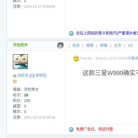
精华：0
注册：
2010-11-17 19:58:56
论坛上回帖的意义和技巧(严重潜水者
开封府尹
|
信息
|
搜索
|
邮箱
|
主页
|
UC
Post By：2012-01-22 11:24:54 [
只看
这款三星W999确
加好友
发短信
等级：开封秀才
帖子：
26
积分：280
威望：0
精华：0
注册：
2011-10-13 10:28:26
免费广告位，欢迎刊登