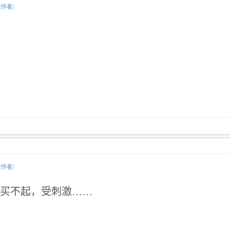
该作者
]
该作者
]
买不起，受刺激……