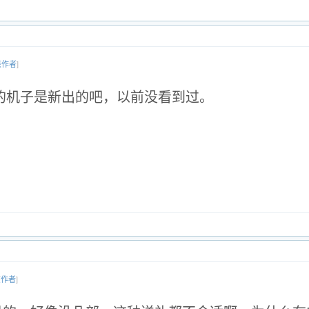
该作者
]
9的机子是新出的吧，以前没看到过。
该作者
]