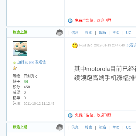
免费广告位，欢迎刊登
旅途上路
|
信息
|
搜索
|
邮箱
|
主页
|
UC
Post By：2012-01-19 23:47:40 [
只看
加好友
发短信
其中motorola目
等级：开封秀才
续领跑高端手机涨幅排
帖子：
44
积分：458
威望：0
精华：0
注册：
2011-10-12 11:12:45
免费广告位，欢迎刊登
旅途上路
|
信息
|
搜索
|
邮箱
|
主页
|
UC