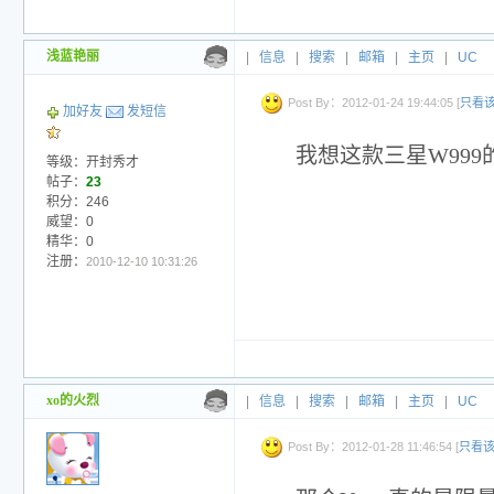
浅蓝艳丽
|
信息
|
搜索
|
邮箱
|
主页
|
UC
Post By：2012-01-24 19:44:05 [
只看
加好友
发短信
我想这款三星W99
等级：开封秀才
帖子：
23
积分：246
威望：0
精华：0
注册：
2010-12-10 10:31:26
xo的火烈
|
信息
|
搜索
|
邮箱
|
主页
|
UC
Post By：2012-01-28 11:46:54 [
只看