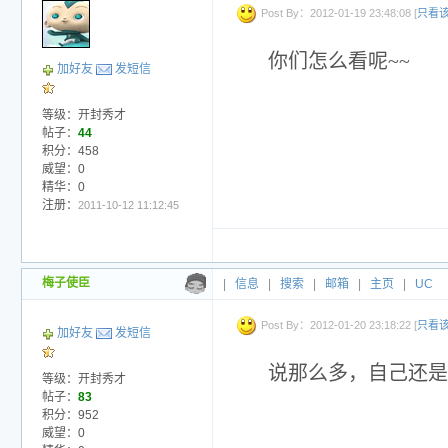
Post By：2012-01-19 23:48:08 [
只看
你们怎么看呢~~
加好友
发短信
等级：开封秀才
帖子：
44
积分：458
威望：0
精华：0
注册：
2011-10-12 11:12:45
梅子使臣
|
信息
|
搜索
|
邮箱
|
主页
|
UC
Post By：2012-01-20 23:18:22 [
只看
加好友
发短信
说那么多，自己还是
等级：开封秀才
帖子：
83
积分：952
威望：0