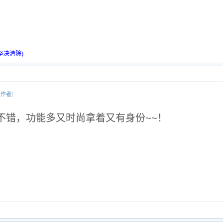
坚决清除)
该作者
]
实不错，功能多又时尚拿着又有身份~~！