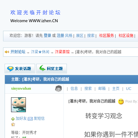
欢迎您：游客！请先
登录
或
注册
风格
|
展区
|
搜索
|
社区服务
|
社区设施
|
开封论坛
→
汴梁★休闲
→
汴梁茶馆
→ [灌水]考研，我对自己的超越
主题：[灌水]考研，我对自己的超越
新的主题
投票帖
xinyuwuhan
|
信息
|
搜索
|
邮箱
|
主页
|
UC
交易帖
小字报
[灌水]考研，我对自己的超越
Post By：
转变学习观念
加好友
发短信
等级：开封秀才
如果你遇到一件不情愿