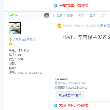
免费广告位，欢迎刊登
aa12aa
|
信息
|
搜索
|
邮箱
|
主页
|
UC
Post By：2012-04-13 16:28:10 [
只看该
很好，辛苦楼主发这
加好友
发短信
等级：汴州骑尉
帖子：
797
积分：4064
威望：0
精华：0
注册：
2012-03-15 23:58:21
黑莓www.92heimei.com
it网络技术www.91ccie.com
赠送楼主:
0
个金币
免费广告位，欢迎刊登