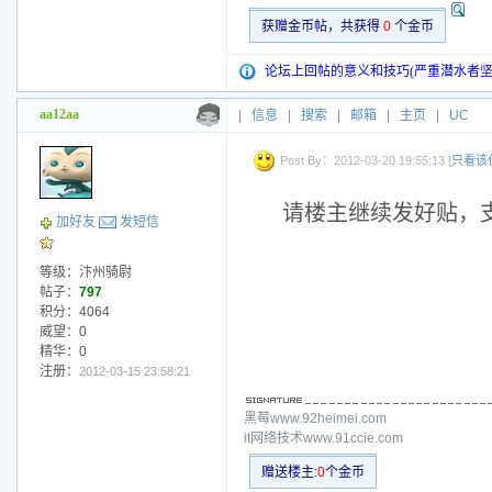
获赠金币帖，共获得
0
个金币
论坛上回帖的意义和技巧(严重潜水者坚
aa12aa
|
信息
|
搜索
|
邮箱
|
主页
|
UC
Post By：2012-03-20 19:55:13 [
只看该
请楼主继续发好贴，
加好友
发短信
等级：汴州骑尉
帖子：
797
积分：4064
威望：0
精华：0
注册：
2012-03-15 23:58:21
黑莓www.92heimei.com
it网络技术www.91ccie.com
赠送楼主:
0
个金币