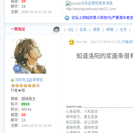
威望：
10
点击这里给我发消息
精华：19
http://wangyuehuaiy.etp21.com
注册：
2006-02-14 17:51:38
论坛上回帖的意义和技巧(严重潜水者坚
一笑而过
|
QQ
|
信息
|
搜索
|
邮箱
|
主页
|
Post By：2007-07-28 04:27:58 [
只看该
知道洛阳的浆面条很
加好友
发短信
行者★狼
等级：超级版主
帖子：
8910
积分：50741
心善是根，人和是本
威望：
20
尊师是方，重友是真
精华：13
能忍是聪，会让是明
注册：
2006-10-07 21:16:16
遇难有勇，遇困有谋