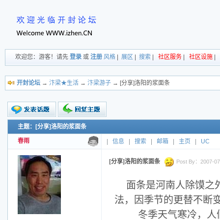
欢迎您：游客！请先
登录
或
注册
风格
|
展区
|
搜索
|
社区服务
|
社区设施
|
开封论坛
→
汴梁★生活
→
汴梁游子
→ [分享]洛阳的浆面条
主题：[分享]洛阳的浆面条
新的主题
投票帖
春雨
|
信息
|
搜索
|
邮箱
|
主页
|
UC
交易帖
小字报
[分享]洛阳的浆面条
Post By：2007-07-
面条是河南人除馍之
法，因季节的更替不断
冬季天气寒冷，人们