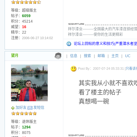
等级：超级版主
帖子：
6059
积分：45214
威望：
16
祥尔漆业---------全国最大的汽车漆连锁经
精华：22
祥尔漆业---------使你的生活更精彩
注册：
2006-06-27 10:14:02
论坛上回帖的意义和技巧(严重潜水者坚
望月
|
信息
|
搜索
|
邮箱
|
主页
|
UC
Post By：2007-07-24 05:33:31 [
只看该
其实我从小就不喜欢
看了楼主的帖子
真想喝一碗
加好友
发短信
等级：退休版主
帖子：
1294
积分：8075