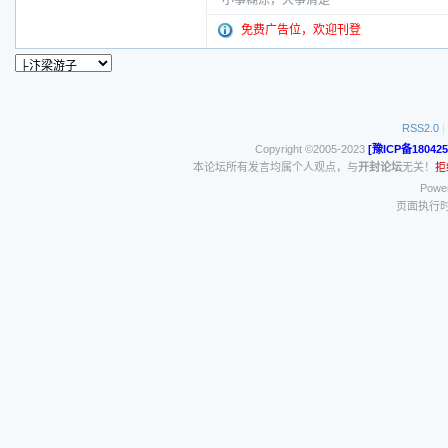
小事糊涂，大事清楚
免费广告位，欢迎刊登
RSS2.0
|
Copyright ©2005-2023
[豫ICP备180425
本论坛所有发言均属个人观点，与
开封论坛
无关！
拒
Power
页面执行时间