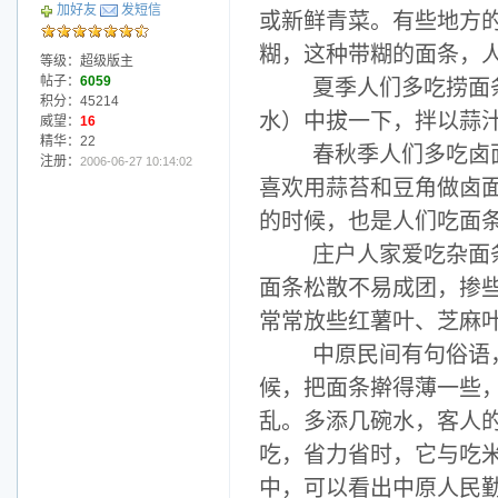
加好友
发短信
或新鲜青菜。有些地方
糊，这种带糊
的面条，人
等级：超级版主
帖子：
6059
夏季人们多吃捞面条
积分：45214
水）中拔一下，拌以蒜
威望：
16
精华：22
春秋季人们多吃卤面
注册：
2006-06-27 10:14:02
喜欢用蒜苔和豆角做卤
的时候，也是人们吃面
庄户人家爱吃杂面条
面条松散不易成团，掺
常常放些红薯叶、芝麻
中原民间有句俗语，
候，把面条擀得薄一些
乱。多添几碗水，客人
吃，省力省时，它与吃
中，可以看出中原人民