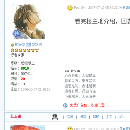
Post By：2007-07-19 05:34:37 [
只看该
看完楼主地介绍，回
加好友
发短信
行者★狼
等级：超级版主
帖子：
8910
积分：50741
心善是根，人和是本
威望：
20
尊师是方，重友是真
精华：13
能忍是聪，会让是明
注册：
2006-10-07 21:16:16
遇难有勇，遇困有谋
小事糊涂，大事清楚
免费广告位，欢迎刊登
红玉镯
|
信息
|
搜索
|
邮箱
|
主页
|
UC
Post By：2007-07-21 15:30:50 [
只看该