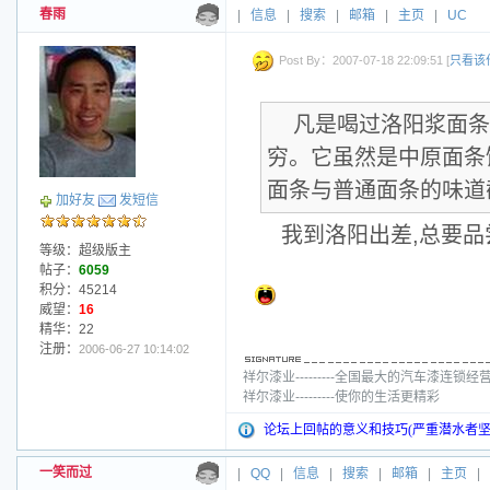
春雨
|
信息
|
搜索
|
邮箱
|
主页
|
UC
Post By：2007-07-18 22:09:51 [
只看该
凡是喝过洛阳浆面条
穷。它虽然是中原面条
面条与普通面条的味道
加好友
发短信
我到洛阳出差,总要品
等级：超级版主
帖子：
6059
积分：45214
威望：
16
精华：22
注册：
2006-06-27 10:14:02
祥尔漆业---------全国最大的汽车漆连锁经
祥尔漆业---------使你的生活更精彩
论坛上回帖的意义和技巧(严重潜水者坚
一笑而过
|
QQ
|
信息
|
搜索
|
邮箱
|
主页
|