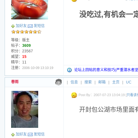
没吃过,有机会一
加好友
发短信
等级：版主
帖子：
3609
积分：23567
威望：
15
精华：11
注册：
2006-10-09 13:10:19
论坛上回帖的意义和技巧(严重潜水者坚
春雨
|
信息
|
搜索
|
邮箱
|
主页
|
UC
Post By：2007-07-23 13:04:19 [
只看该
开封包公湖市场里面有
加好友
发短信