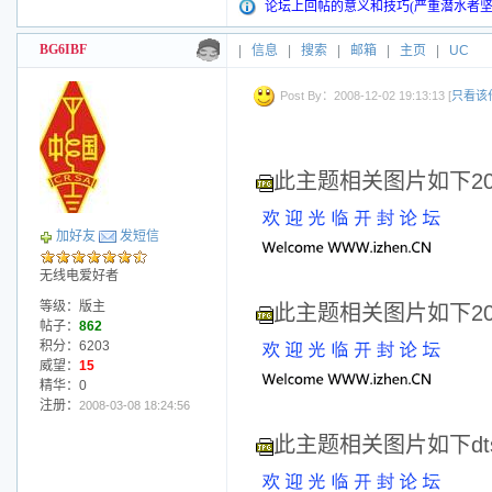
论坛上回帖的意义和技巧(严重潜水者坚
BG6IBF
|
信息
|
搜索
|
邮箱
|
主页
|
UC
Post By：2008-12-02 19:13:13 [
只看该
此主题相关图片如下20081
加好友
发短信
无线电爱好者
等级：版主
此主题相关图片如下20081
帖子：
862
积分：6203
威望：
15
精华：0
注册：
2008-03-08 18:24:56
此主题相关图片如下dts-0