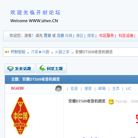
欢迎您：游客！请先
登录
或
注册
风格
|
展区
|
搜索
|
社区服务
|
社区设施
|
开封论坛
→
汴梁★兴趣
→
火腿之家
→ 安健DTS09收音机细览
主题：安健DTS09收音机细览
新的主题
投票帖
BG6IBF
|
信息
|
搜索
|
邮箱
|
主页
|
UC
交易帖
小字报
安健DTS09收音机细览
Post By：2008-