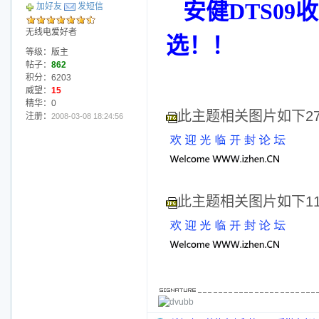
安健DTS0
加好友
发短信
无线电爱好者
选！！
等级：版主
帖子：
862
积分：6203
威望：
15
精华：0
此主题相关图片如下27921
注册：
2008-03-08 18:24:56
此主题相关图片如下11103