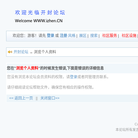
欢迎您：游客！请先
登录
或
注册
风格
|
展区
|
搜索
|
社区服务
|
社区设施
开封论坛
→ 浏览个人资料
您在"
浏览个人资料
"的时候发生错误,下面是错误的详细信息
您没有浏览本论坛会员资料的权限，请
登录
或者同管理员联系。
请仔细阅读论坛帮助文件，确保您有相应的操作权限。
<< 返回上一页
||
关闭窗口>>
C
本论坛所有发