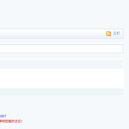
左栏
927
律相抵触的言论！