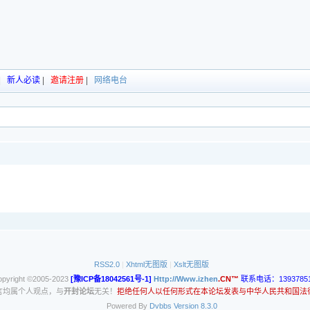
|
新人必读
|
邀请注册
|
网络电台
RSS2.0
|
Xhtml无图版
|
Xslt无图版
opyright ©2005-2023
[豫ICP备18042561号-1]
Http://Www.izhen
.CN™
联系电话：13937851
言均属个人观点，与
开封论坛
无关！
拒绝任何人以任何形式在本论坛发表与中华人民共和国法
Powered By
Dvbbs
Version 8.3.0