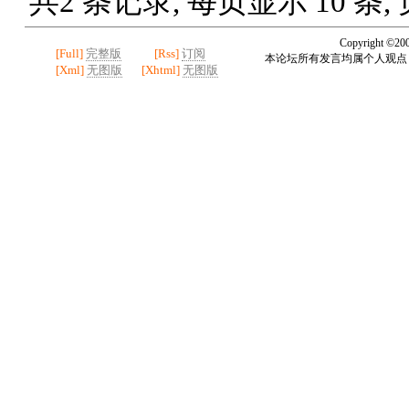
共2 条记录, 每页显示 10 条,
Copyright ©20
[Full]
完整版
[Rss]
订阅
本论坛所有发言均属个人观点
[Xml]
无图版
[Xhtml]
无图版