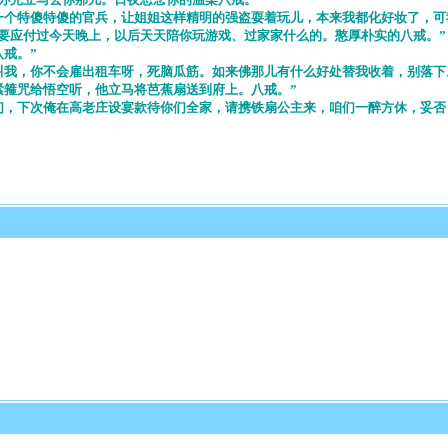
个特傻特傻的官兵，让姐姐这样精明的强盗耍着玩儿，本来我都化好妆了，可
要应付过今天晚上，以后天天陪你玩游戏、过家家什么的。憨厚朴实的八戒。”
戒。”
我，你不会雇出租车呀，死脑瓜筋。如来佛那儿有什么好处替我收着，别落下
箍咒给悟空听，他立马将芭蕉扇送到府上。八戒。”
，下次俺在高老庄设宴款待你们全家，请携铁扇公主来，咱们一醉方休，妥否