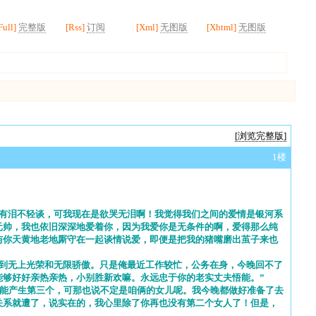
Full]
完整版
[Rss]
订阅
[Xml]
无图版
[Xhtml]
无图版
[浏览完整版]
1楼
有泪不轻谈，可我现在是欲哭无泪啊！我觉得我们之间的爱情是银河系
元帅，我也依旧深深地爱着你，因为我爱你是无条件的啊，爱得那么纯
与你天黄地老地厮守在一起谈情说爱，即便是把我的猪嘴磨出茧子来也
到无上光荣和无限骄傲。只是俺最近工作较忙，公务在身，今晚回不了
够好好亲热亲热，小别胜新欢嘛。永远忠于你的老实丈夫悟能。”
能产生第三个，可那也说不定是咱俩的女儿呢。我今晚都做好准备了去
关系就遭了，说实在的，我心里除了你再也没有第二个女人了！但是，