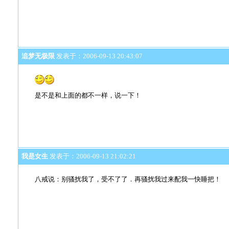
追梦无极限
发表于：2006-09-13 20:43:07
是不是和上面的都不一样，说一下！
我是女生
发表于：2006-09-13 21:02:21
八戒说：别骚扰我了，受不了了．再骚扰我过来配我一快睡把！