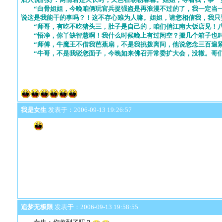
“白骨姐姐，今晚咱俩玩官兵捉强盗是再浪漫不过的了，我一定当一
说这是我能干的事吗？！这不存心难为人嘛。姐姐，请您相信我，我只
“师哥，有吃不吃猪头三，肚子是自己的，咱们俏江南大饭店见！八
“悟净，你丫缺智慧啊！我什么时候晚上有过闲空？搬几个箱子也叫
“师傅，牛魔王不借我芭蕉扇，不是我挑拨离间，他说您念三百遍紧
“牛哥，不是我驳您面子，今晚如来佛召开常委扩大会，没辙。哥们
我是女生
发表于：2006-09-13 19:26:57
追梦无极限
发表于：2006-09-13 19:58:55