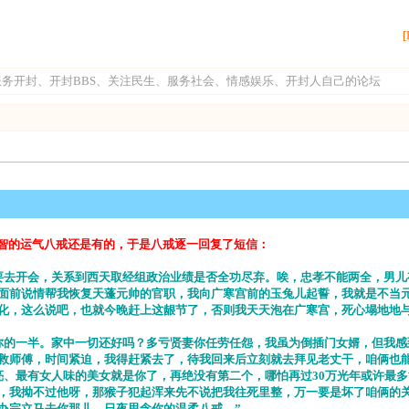
[
务开封、开封BBS、关注民生、服务社会、情感娱乐、开封人自己的论坛
生智的运气八戒还是有的，于是八戒逐一回复了短信：
要去开会，关系到西天取经组政治业绩是否全功尽弃。唉，忠孝不能两全，男儿
面前说情帮我恢复天蓬元帅的官职，我向广寒宫前的玉兔儿起誓，我就是不当
化，这么说吧，也就今晚赶上这龈节了，否则我天天泡在广寒宫，死心塌地地
的一半。家中一切还好吗？多亏贤妻你任劳任怨，我虽为倒插门女婿，但我感
救师傅，时间紧迫，我得赶紧去了，待我回来后立刻就去拜见老丈干，咱俩也能
最有女人味的美女就是你了，再绝没有第二个，哪怕再过30万光年或许最多
，我拗不过他呀，那猴子犯起浑来先不说把我往死里整，万一要是坏了咱俩的
办完立马去你那儿。日夜思念你的温柔八戒。”