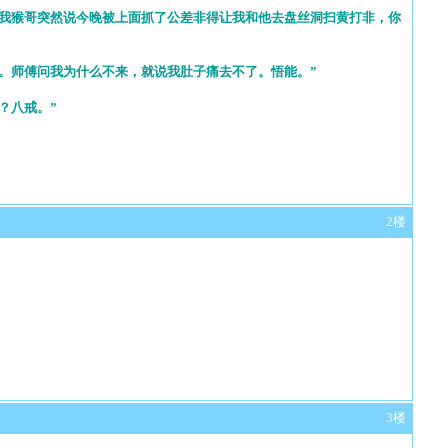
我猴哥突然说今晚被上面抓了公差非得让我和他去盘丝洞扫黄打非，你
。师傅问我为什么不来，就说我肚子痛去不了。悟能。”
？八戒。”
2楼
3楼