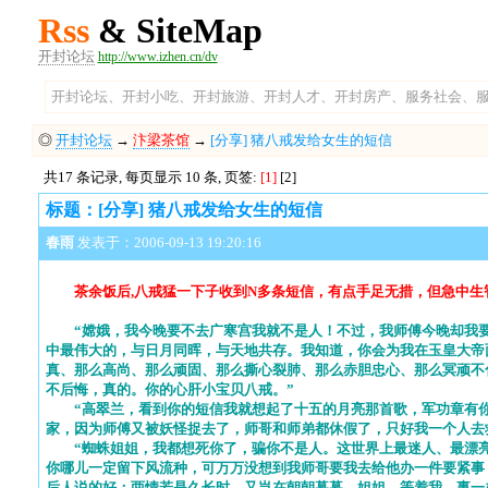
Rss
& SiteMap
开封论坛
http://www.izhen.cn/dv
开封论坛、开封小吃、开封旅游、开封人才、开封房产、服务社会、服
◎
开封论坛
→
汴梁茶馆
→
[分享] 猪八戒发给女生的短信
共17 条记录, 每页显示 10 条, 页签:
[1]
[2]
标题：[分享] 猪八戒发给女生的短信
春雨
发表于：2006-09-13 19:20:16
茶余饭后,八戒猛一下子收到N多条短信，有点手足无措，但急中
“嫦娥，我今晚要不去广寒宫我就不是人！不过，我师傅今晚却我
中最伟大的，与日月同晖，与天地共存。我知道，你会为我在玉皇大帝
真、那么高尚、那么顽固、那么撕心裂肺、那么赤胆忠心、那么冥顽不
不后悔，真的。你的心肝小宝贝八戒。”
“高翠兰，看到你的短信我就想起了十五的月亮那首歌，军功章有你
家，因为师傅又被妖怪捉去了，师哥和师弟都休假了，只好我一个人去
“蜘蛛姐姐，我都想死你了，骗你不是人。这世界上最迷人、最漂亮、
你哪儿一定留下风流种，可万万没想到我师哥要我去给他办一件要紧事
后人说的好：两情若是久长时，又岂在朝朝暮暮。姐姐，等着我，事一