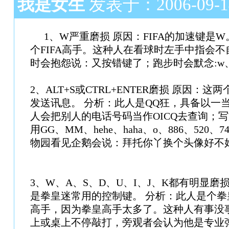
我是女生
发表于：2006-09-14 
1、W严重磨损 原因：FIFA的加速键是
个FIFA高手。这种人在看球时左手中指会
时会抱怨说：又按错键了；跑步时会默念:w
2、ALT+S或CTRL+ENTER磨损 原因：这
发送讯息。 分析：此人是QQ狂，具备以一
人会把别人的电话号码当作OICQ去查询；
用GG、MM、hehe、haha、o、886、520、
物园看见企鹅会说：拜托你丫换个头像好不
3、W、A、S、D、U、I、J、K都有明显磨
是拳皇迷常用的控制键。 分析：此人是个
高手，因为拳皇高手太多了。这种人有事没
上或桌上不停敲打，旁观者会认为他是专业