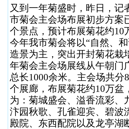
又到一年菊盛时，昨日，记
市菊会主会场布展初步方案已
个景点，预计布展菊花约10
今年我市菊会将以“自然、和
造景为主，突出开封菊花栽
年菊会主会场展线从午朝门
总长1000余米。主会场共分
个展廊，布展菊花约10万盆
为：菊城盛会、溢香流彩、
汴园秋歌、孔雀迎宾、碧波
殿院、东西配院以及龙亭湖