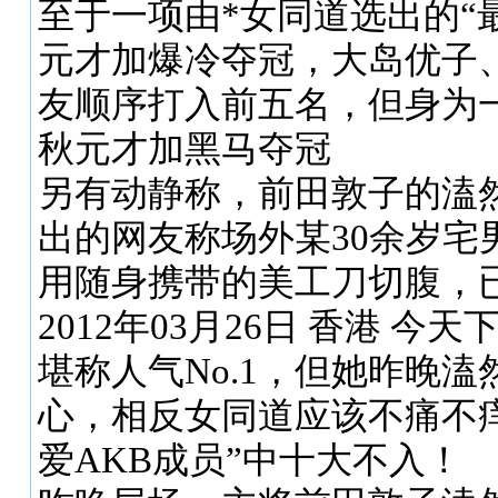
至于一项由*女同道选出的“
元才加爆冷夺冠，大岛优子
友顺序打入前五名，但身为一
秋元才加黑马夺冠
另有动静称，前田敦子的溘
出的网友称场外某30余岁
用随身携带的美工刀切腹，
2012年03月26日 香港 
堪称人气No.1，但她昨晚
心，相反女同道应该不痛不
爱AKB成员”中十大不入！