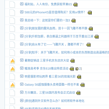
福利贴，人人有份，免费获取苹果6S
588元的iPhone4S是否值得购买？实用or情怀？
我总结一下：这就是你们要的一加3
[分享]朋友圈的腥风血雨，双十一因飞雕不再平静
[分享]升职加薪，表白撕逼之利器将于万圣节重出江湖
[分享]自从有了它——飞雕开关 ，腰都不疼了！
[分享]知乎：关于飞雕开关，如何用小成本的东西制造出高逼格的
暑期促销战 三星手机京东店庆大促
瞄准高考季 京东618推出特卖活动
[
2
]
明星摄影师玩跨界 看三星S6的琉璃光影
Galaxy S6超强摄像头卖萌耍酷一样也不差
万众瞩目，三星S6国内发布会正式启动
[原创]遇到外文软件怎么办？如何将软件本地化