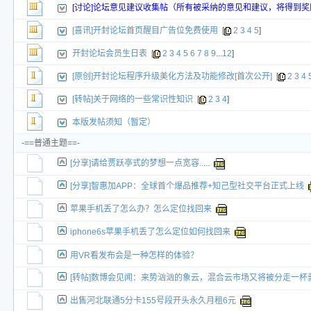
[讨论]论坛意见建议收集帖（所有被采纳的意见和建议，将得到奖
交易帖
新小字报
[喜讯]开封论坛首页醒目广告位免费使用
[
2
3
4
5
]
开封论坛会员生日表
[
2
3
4
5
6
7
8
9
...
12
]
[原创]开封论坛程序升级美化方法及功能修改[首次公开]
[
2
3
4
[转帖]关于网络的一些常识性知识
[
2
3
4
]
本版发帖须知（暂定）
-==普通主题==-
[分享]请给贾跃亭式的梦想一点宽容.....
[分享]智惠加APP：全球首个爆品推荐+知己型社交平台正式上线
苹果手机丢了怎么办？怎么定位找回来
iphone6s苹果手机丢了怎么定位如何找回来
用VR看发布会是一种怎样的体验？
[转帖]数博会见闻：来势汹汹的象云，混合云市场又将被分走一杯
出售河北联通5分卡155号段开头永久月租6元