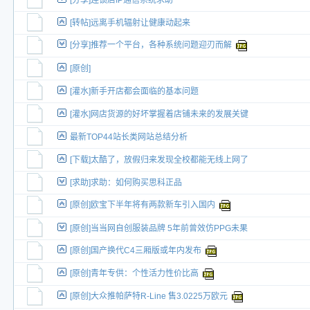
[分享]连锁店IP通信系统求助
[转帖]远离手机辐射让健康动起来
[分享]推荐一个平台，各种系统问题迎刃而解
[原创]
[灌水]新手开店都会面临的基本问题
[灌水]网店货源的好坏掌握着店铺未来的发展关键
最新TOP44站长类网站总结分析
[下载]太酷了，放假归来发现全校都能无线上网了
[求助]求助：如何购买思科正品
[原创]欧宝下半年将有两款新车引入国内
[原创]当当网自创服装品牌 5年前曾效仿PPG未果
[原创]国产换代C4三厢版或年内发布
[原创]青年专供：个性活力性价比高
[原创]大众推帕萨特R-Line 售3.0225万欧元