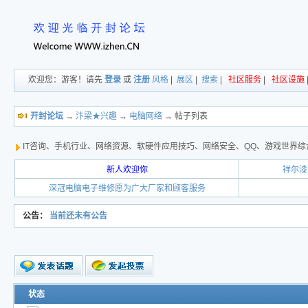
欢迎您：游客！请先
登录
或
注册
风格
|
展区
|
搜索
|
社区服务
|
社区设施
开封论坛
→
汴梁★兴趣
→
电脑网络
→ 帖子列表
IT咨询、手机行业、网络资源、软硬件应用技巧、网络安全、QQ、游戏世界综
新人欢迎你
祥尔漆
深冠电脑电子维修愿为广大厂家和顾客服务
公告：
当前还未有公告
新的主题
状态
投票帖