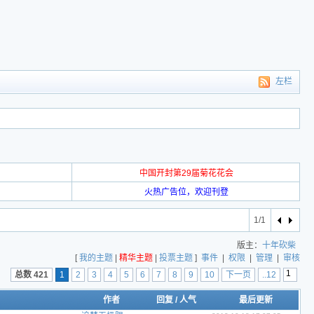
左栏
中国开封第29届菊花花会
火热广告位，欢迎刊登
1/1
版主：
十年砍柴
[
我的主题
|
精华主题
|
投票主题
]
事件
|
权限
|
管理
|
审核
总数 421
1
2
3
4
5
6
7
8
9
10
下一页
..12
作者
回复
/
人气
最后更新