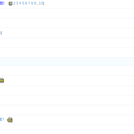
励）
[
2
3
4
5
6
7
8
9
...
13
]
5
]
羹？