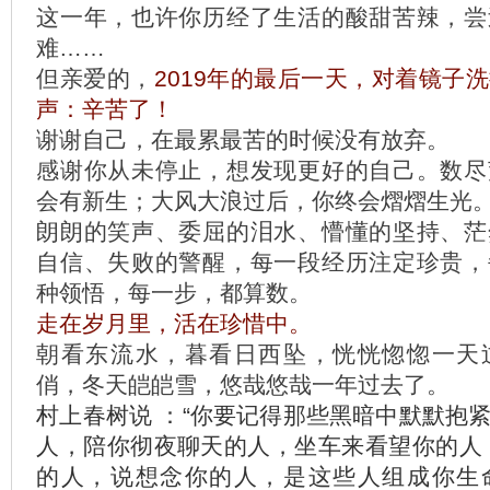
这一年，也许你历经了生活的酸甜苦辣，尝
难……
但亲爱的，
2019年的最后一天，对着镜子
声：辛苦了！
谢谢自己，在最累最苦的时候没有放弃。
感谢你从未停止，想发现更好的自己。数尽
会有新生；大风大浪过后，你终会熠熠生光
朗朗的笑声、委屈的泪水、懵懂的坚持、茫
自信、失败的警醒，每一段经历注定珍贵，
种领悟，每一步，都算数。
走在岁月里，活在珍惜中。
朝看东流水，暮看日西坠，恍恍惚惚一天
俏，冬天皑皑雪，悠哉悠哉一年过去了。
村上春树说 ：“你要记得那些黑暗中默默抱
人，陪你彻夜聊天的人，坐车来看望你的人
的人，说想念你的人，是这些人组成你生