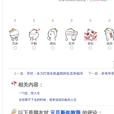
0
0
0
0
0
0
无奈
不解
感动
支持
喜欢
搞笑
上一篇：
开封：全力打造生机盎然的生态幸福河
下一篇：
岁末年
相关内容：
一勺盐，悟人生
当你撑不下去的时候，请来读读刘备的人生
以下是网友对
元旦新年致辞
的评论：