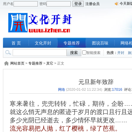
今天新
用户名
密码
注册会员
首 页
文化开封
专题推荐
图说百味
网络
智能搜索
热搜：
开封
旅
网站首页
>
专题推荐
>
其它
> 正文
元旦新年致辞
网络
(2020-01-02 11:22:34)
浏览:
17016
评论:
寒来暑往，兜兜转转，忙碌，期待，企盼……
就这么悄无声息的匿迹于岁月的渡口且行且
多少光阴已经逝去，多少情怀早就更改……
流光容易把人抛，红了樱桃，绿了芭蕉。