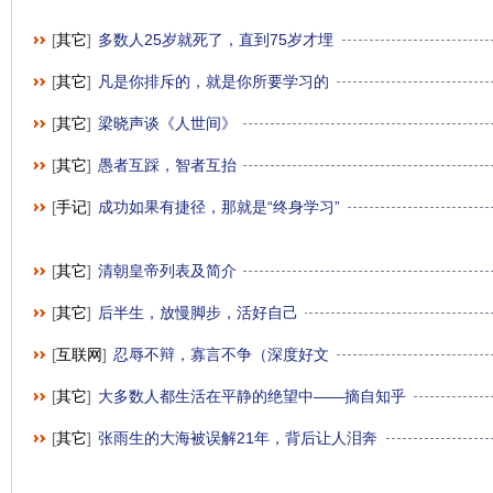
[
其它
]
多数人25岁就死了，直到75岁才埋
[
其它
]
凡是你排斥的，就是你所要学习的
[
其它
]
梁晓声谈《人世间》
[
其它
]
愚者互踩，智者互抬
[
手记
]
成功如果有捷径，那就是“终身学习”
[
其它
]
清朝皇帝列表及简介
[
其它
]
后半生，放慢脚步，活好自己
[
互联网
]
忍辱不辩，寡言不争（深度好文
[
其它
]
大多数人都生活在平静的绝望中——摘自知乎
[
其它
]
张雨生的大海被误解21年，背后让人泪奔