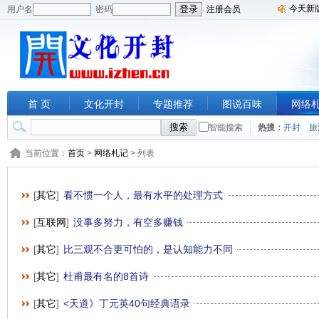
今天新
用户名
密码
注册会员
首 页
文化开封
专题推荐
图说百味
网络
智能搜索
热搜：
开封
旅
当前位置：
首页
>
网络札记
> 列表
[
其它
]
看不惯一个人，最有水平的处理方式
[
互联网
]
没事多努力，有空多赚钱
[
其它
]
比三观不合更可怕的，是认知能力不同
[
其它
]
杜甫最有名的8首诗
[
其它
]
<天道》丁元英40句经典语录