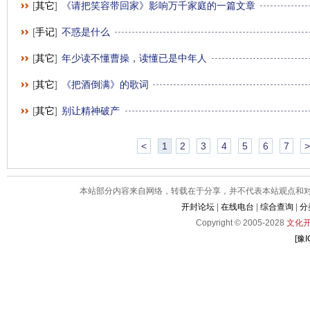
[
其它
]
《请把笑容带回家》影响万千家庭的一篇文章
[
手记
]
不惑是什么
[
其它
]
年少读不懂曹操，读懂已是中年人
[
其它
]
《把酒倒满》的歌词
[
其它
]
别让精神破产
<
1
2
3
4
5
6
7
>
本站部分内容来自网络，转载在于分享，并不代表本站观点和对其
开封论坛
|
在线电台
|
综合查询
|
分
Copyright © 2005-2028
文化
[豫I