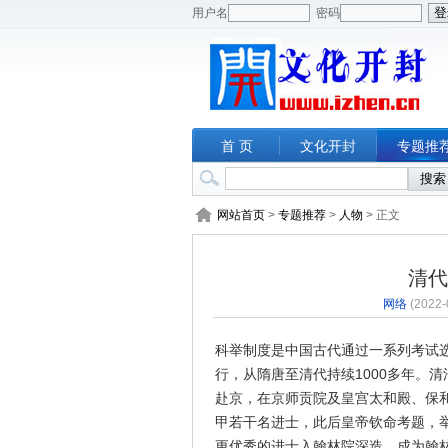
用户名
密码
首 页
文化开封
专题推
网站首页
>
专题推荐
>
人物
> 正文
清代
网络
(2022-
科举制度是中国古代通过一系列考试选
行，从隋唐至清代持续1000多年。
赴京，在京师贡院及皇宫太和殿、保
甲若干名进士，此后皇帝钦命考题，
更优秀的进士入翰林院深造，成为翰林