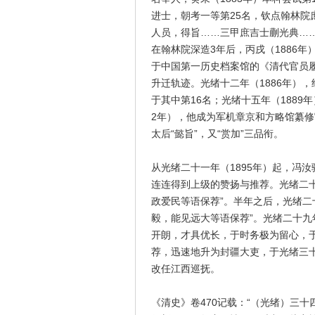
进士，朝考一等第25名，钦点翰林
人员，得旨……三甲庶吉士蒯光典…
在翰林院深造3年后，丙戌（1886
于中国第一历史档案馆的《清代官员
升迁轨迹。光绪十二年（1886年）
于其中第16名；光绪十五年（1889年
2年），他成为军机章京和方略馆纂修
太后“懿旨”，又“赏加”三品衔。
从光绪二十一年（1895年）起，冯
连连得到上级的赞扬与推荐。光绪二十
政爱民等语保荐”。半年之后，光绪二
毅，能见远大等语保荐”。光绪二十九
开朗，才具优长，于时务极为留心，
荐，迅速地升为封疆大吏，于光绪三十
改任江西巡抚。
《清史》卷470记载：“（光绪）三