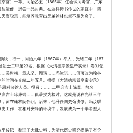
京官）一等。同治乙丑（1865年）任会试同考官、广东
司盐运使，恩尝一品封典。在这样诗书传世的家庭中，四
人天资聪慧，能培养教育出兄弟翰林也就不足为奇了。
号韵秋，行一，同治六年（1867年）举人，光绪二年（187
试登进士二甲第23名。根据《大清德宗景皇帝实录》卷31记
……吴树梅、章志坚、顾璜……冯汝骐……俱著改为翰林
林的时间在光绪二年五月。根据《大清德宗景皇帝实录》
丙子恩科散馆人员。得旨：……二甲庶吉士陈翥、敖名
甲庶吉士凃廉锷……俱著授为检讨。这就是说在光绪三年
修，留在翰林院任职。后来，他升任国史馆协修。冯汝骐
修史工作，在相对安静的环境中，发展成为一个学者型人
生平传记，整理了大批史料，为清代历史研究提供了有价