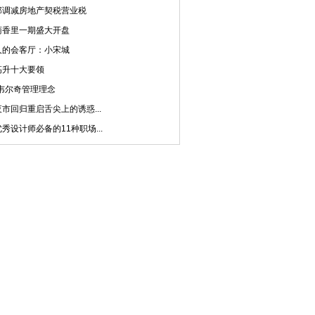
部调减房地产契税营业税
菊香里一期盛大开盘
人的会客厅：小宋城
高升十大要领
·韦尔奇管理理念
市回归重启舌尖上的诱惑...
秀设计师必备的11种职场...