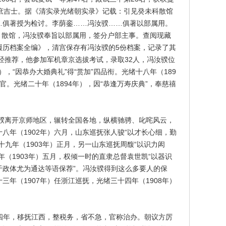
院庶吉士。据《清实录光绪朝实录》记载：引见癸未科散馆
…俱著授为检讨。李荫銮……冯汝骙……俱著以部属用。
年）散馆，冯汝骙奉旨以部属用，签分户部主事。查阅现藏
履历档案全编》，清宫保存有冯汝骙的5份档案，记录了其
，经推荐，他参加军机章京选拔考试，录取32人，冯汝骙位
），“因恭办大婚典礼”得“赏加”四品衔。光绪十八年（189
官。光绪二十年（1894年），因“恭逢万寿庆典”，奉慈禧
汝骙离开京师地区，辗转全国各地，纵横驰骋、叱咤风云，
八年（1902年）六月，山东巡抚张人骏“以才长心细，勤
十九年（1903年）正月，另一山东巡抚周馥“以识力闳
年（1903年）五月，权倾一时的直隶总督袁世凯“以器识
于政体尤为通达等语保荐”。冯汝骙得到这么多要人的保
三年（1907年）任浙江巡抚，光绪三十四年（1908年）
十四年，移抚江西，整税务，省不急，官称治办。朝议方厉