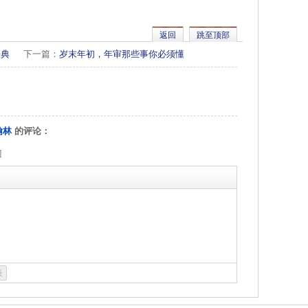
返回
跳至顶部
法典
下一篇：
岁末年初，年审那些事你必须懂
翰林
的评论：
]