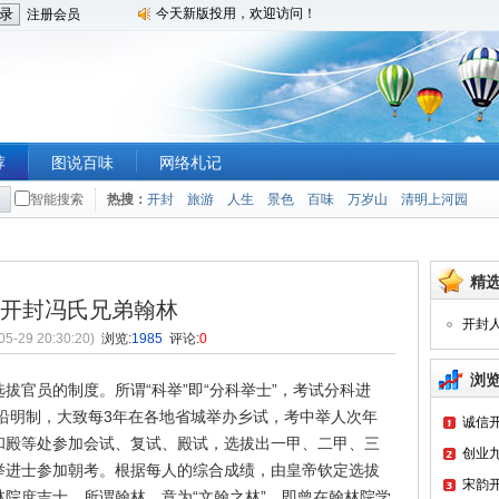
今天新版投用，欢迎访问！
注册会员
荐
图说百味
网络札记
智能搜索
热搜：
开封
旅游
人生
景色
百味
万岁山
清明上河园
精
开封冯氏兄弟翰林
开封
05-29 20:30:20)
浏览:
1985
评论:
0
浏
拔官员的制度。所谓“科举”即“分科举士”，考试分科进
清沿明制，大致每3年在各地省城举办乡试，考中举人次年
诚信
和殿等处参加会试、复试、殿试，选拔出一甲、二甲、三
创业九
举进士参加朝考。根据每人的综合成绩，由皇帝钦定选拔
宋韵
院庶吉士。所谓翰林，意为“文翰之林”，即曾在翰林院学