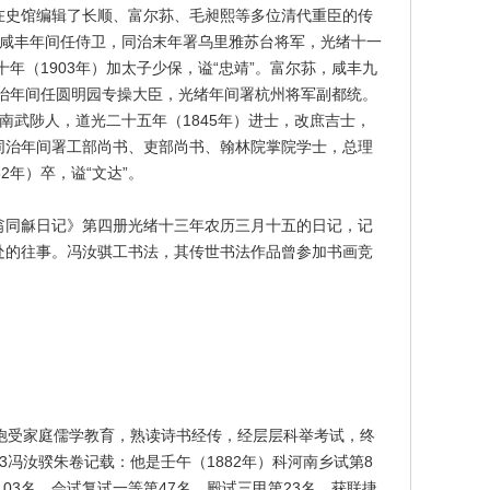
在史馆编辑了长顺、富尔荪、毛昶熙等多位清代重臣的传
鹤亭，咸丰年间任侍卫，同治末年署乌里雅苏台将军，光绪十一
十年（1903年）加太子少保，谥“忠靖”。富尔荪，咸丰九
同治年间任圆明园专操大臣，光绪年间署杭州将军副都统。
，河南武陟人，道光二十五年（1845年）进士，改庶吉士，
同治年间署工部尚书、吏部尚书、翰林院掌院学士，总理
2年）卒，谥“文达”。
翁同龢日记》第四册光绪十三年农历三月十五的日记，记
处的往事。冯汝骐工书法，其传世书法作品曾参加书画竞
慧，饱受家庭儒学教育，熟读诗书经传，经层层科举考试，终
3冯汝骙朱卷记载：他是壬午（1882年）科河南乡试第8
103名，会试复试一等第47名，殿试三甲第23名，获联捷