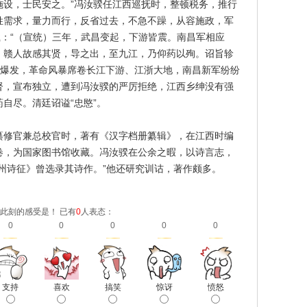
施设，士民安之。”冯汝骙任江西巡抚时，整顿税务，推行
姓需求，量力而行，反省过去，不急不躁，从容施政，军
载：“（宣统）三年，武昌变起，下游皆震。南昌军相应
。赣人故感其贤，导之出，至九江，乃仰药以殉。诏旨轸
武昌爆发，革命风暴席卷长江下游、江浙大地，南昌新军纷纷
督，宣布独立，遭到冯汝骙的严厉拒绝，江西乡绅没有强
自尽。清廷诏谥“忠愍”。
纂修官兼总校官时，著有《汉字档册纂辑》，在江西时编
卷，为国家图书馆收藏。冯汝骙在公余之暇，以诗言志，
州诗征》曾选录其诗作。”他还研究训诂，著作颇多。
此刻的感受是！ 已有
0
人表态：
0
0
0
0
0
支持
喜欢
搞笑
惊讶
愤怒