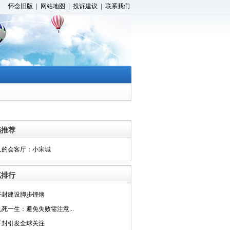
怀念旧版
|
网站地图
|
投诉建议
|
联系我们
选推荐
人的会客厅：小宋城
览排行
开封建设脚步铿锵
死一生：避免失败需注意...
开封引发全球关注