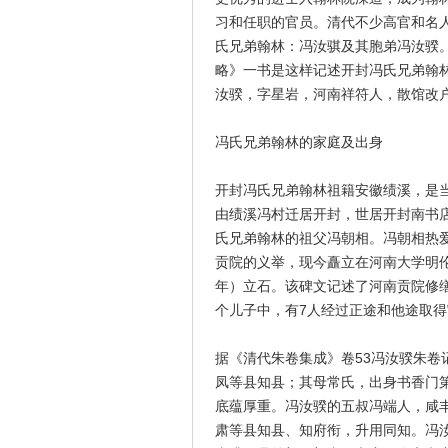
习和任职的官员。清代不少高官和名
氏兄弟翰林：冯汝骐及其胞弟冯汝骙
略》一书是这样记述开封冯氏兄弟翰林
汝骙，字星岩，河南祥符人，散馆改
冯氏兄弟翰林的家庭及出身
开封冯氏兄弟翰林祖籍安徽绩溪，是
由绩溪冯村迁居开封，世居开封南书
氏兄弟翰林的祖父冯朝相。冯朝相热
贡院的义举，现今矗立在河南大学明伦
年）立石。该碑文记述了河南贡院修
个儿子中，有7人经过正途和他途取得
据《清代朱卷集成》卷53冯汝骙朱
凤等县知县；其母常氏，出身书香门
底蕴厚重。冯汝骙的五叔冯端人，咸丰
肃等县知县、知府衔，升用同知。冯汝