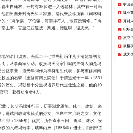
财政
人都出自翰林。开封有35位进士入选翰林，其中有一对冯
建业
。他们出自开封冯氏科举家族。清代朱汝珍所辑《词林辑
的：“冯汝骐，字伯骧，河南祥符人，散馆授编修。”“冯
开封
户部主事，官至江西巡抚，殉难，赠世职，谥忠愍。”
职场
杰克
鼓楼夜
成为优
当地的名门望族。冯氏二十七世先祖冯守贵于清乾隆初期
店街，从事商家活动。改换冯氏商家门庭的关键人物是冯
爱公益事业，道光年间作为祥符附生代表，参与重修河南
校区的石碑《重修河南贡院记》于清道光十一年（1831
缮的历史。冯朝相十分重视培养后代走仕途之路，他的10
官职，获得功名者4人。
卷记载，其父冯端礼行三，历署湖北恩施、咸丰、建始、来
第，是试用教谕常毓英的孙女、邑庠生常启嗣之女，文化
乙卯（1855年）优贡，历任直隶玉田、鸡泽、涞水、安
骙的六叔冯端本，咸丰丙辰（1856年）进士，由刑部主