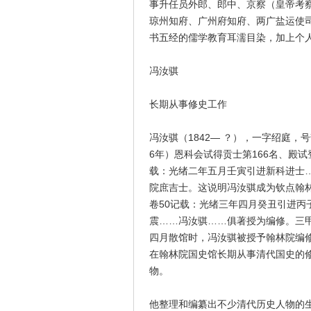
事升任员外郎、郎中、京察（皇帝考察
琼州知府、广州府知府、两广盐运使
书五经的儒学教育耳濡目染，加上个
冯汝骐
长期从事修史工作
冯汝骐（1842— ？），一字绍庭，
6年）恩科会试得贡士第166名、殿
载：光绪二年五月壬寅引进新科进士
院庶吉士。这说明冯汝骐成为钦点翰
卷50记载：光绪三年四月癸丑引进
震……冯汝骐……俱著授为编修。三
四月散馆时，冯汝骐被授予翰林院编
在翰林院国史馆长期从事清代国史的
物。
他整理和编纂出不少清代历史人物的