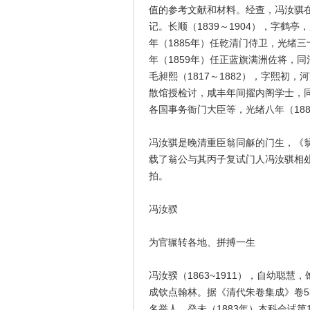
值的参考文献和材料。经查，冯汝骐
记。长顺（1839～1904），字
年（1885年）任乾清门侍卫，光绪三
年（1859年）任正蓝旗满洲佐将，
毛昶熙（1817～1882），字熙初
散馆授检讨，咸丰年间擢内阁学士，
各国事务衙门大臣等，光绪八年（188
冯汝骐是晚清重臣翁同龢的门生，《
载了翁公与其丙子复试门人冯汝骐相
拍。
冯汝骙
为官辗转各地、拼搏一生
冯汝骙（1863~1911），自幼聪
成钦点翰林。据《清代朱卷集成》卷5
名举人，癸未（1883年）本科会试第