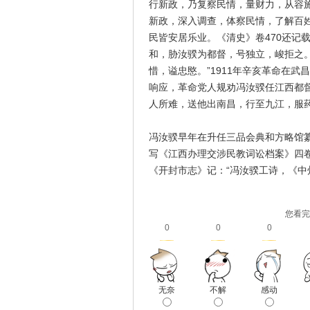
行新政，乃复察民情，量财力，从容
新政，深入调查，体察民情，了解百
民皆安居乐业。《清史》卷470还记
和，胁汝骙为都督，号独立，峻拒之
惜，谥忠愍。”1911年辛亥革命在
响应，革命党人规劝冯汝骙任江西都
人所难，送他出南昌，行至九江，服药
冯汝骙早年在升任三品会典和方略馆
写《江西办理交涉民教词讼档案》四
《开封市志》记：“冯汝骙工诗，《中
您看完
0
0
0
无奈
不解
感动